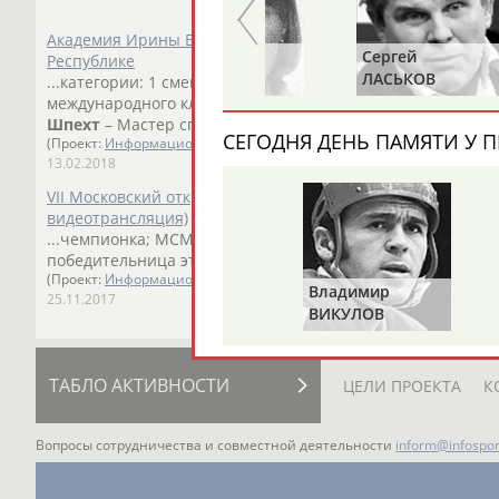
Академия Ирины Винер организует летние тренировочн
Ольга
Сергей
Республике
БЕЛОВА
ЛАСЬКОВ
...категории: 1 смена - с 9 июля по 15 июля 2018
Марина
международного класса, ... ...играх в Пекине, судья МК (ID
Шпехт
– Мастер спорта международного класса, Член...
СЕГОДНЯ ДЕНЬ ПАМЯТИ У П
(Проект:
Информационное агентство СТАДИОН
)
13.02.2018
VII Московский открытый Фестиваль-номинация "ЗВЕЗДН
видеотрансляция)
...чемпионка; МСМК Светлана Путинцева - чемпионка Ев
победительница этапов кубков мира. Главный...
(Проект:
Информационное агентство СТАДИОН
)
Владимир
25.11.2017
ВИКУЛОВ
ТАБЛО АКТИВНОСТИ
ЦЕЛИ ПРОЕКТА
К
Вопросы сотрудничества и совместной деятельности
inform@infospor