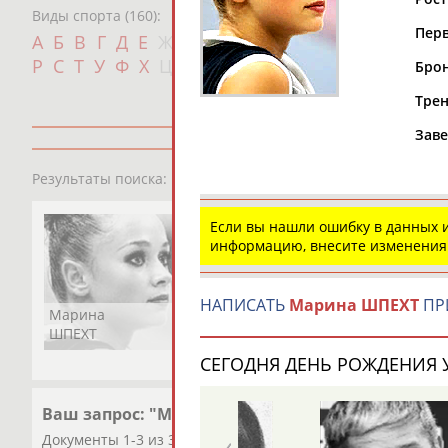
Виды спорта (160):
Перв
Дат
А
Б
В
Г
Д
Е
Ж
З
И
К
Л
М
Н
О
П
с
Р
С
Т
У
Ф
Х
Ц
Ч
Ш
Щ
Э
Ю
Я
Брон
Трен
Заве
1
персона
Результаты поиска:
Если вы нашли ошибку в данных
информацию, внесите изменения
НАПИСАТЬ
Марина ШПЕХТ
ПР
Марина
ШПЕХТ
СЕГОДНЯ ДЕНЬ РОЖДЕНИЯ У
Ваш запрос: "Марина Шпехт"
Документы 1-3 из 3 найденных уникальных документов