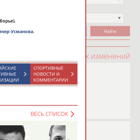
Чемпион
Не выбран
борье).
инер-Усманова
.
100 последних изменений
ИЙСКИЕ
СПОРТИВНЫЕ
ТИВНЫЕ
НОВОСТИ И
НИЗАЦИИ
КОММЕНТАРИИ
ВЕСЬ СПИСОК