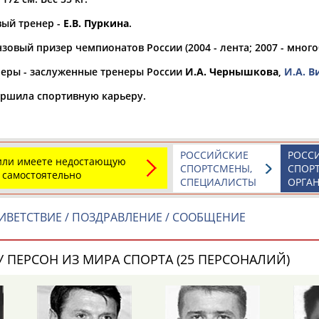
ый тренер -
Е.В. Пуркина
.
а рождения
по
чч
мм
год
чч
мм
год
зовый призер чемпионатов России (2004 - лента; 2007 - много
еры - заслуженные тренеры России
И.А. Чернышкова
,
И.А. В
ршила спортивную карьеру.
РОССИЙСКИЕ
РОСС
 или имеете недостающую
СПОРТСМЕНЫ,
СПОР
 самостоятельно
СПЕЦИАЛИСТЫ
ОРГА
ИВЕТСТВИЕ / ПОЗДРАВЛЕНИЕ / СООБЩЕНИЕ
 ПЕРСОН ИЗ МИРА СПОРТА (25 ПЕРСОНАЛИЙ)