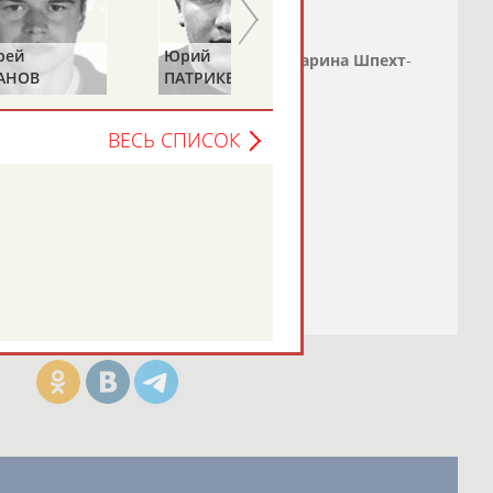
едьмой раз состоится в Москве
Юрий
Евгения
тлана Путинцева - чемпионка Европы,
Марина
Шпехт
-
ПАТРИКЕЕВ
ЛАМОНОВА
мира, Анна Свирина...
о СТАДИОН
)
ВЕСЬ СПИСОК