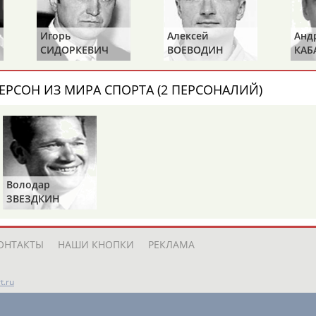
ые сборы в Чешской
Фестиваль "Звездные дети" в с
Игорь
Алексей
Андрей
...международного класса Све
СИДОРКЕВИЧ
ВОЕВОДИН
КАБАНОВ
Шпехт
– Мастер спорта
победительница этапов кубков 
 Judge 00006664);
Марина
(Проект:
Информационное агентств
20.11.2017
ЕРСОН ИЗ МИРА СПОРТА (2 ПЕРСОНАЛИЙ)
ЫЕ ДЕТИ" (прямая
ропы,
Марина
Шпехт
-
Володар
ЗВЕЗДКИН
ОНТАКТЫ
НАШИ КНОПКИ
РЕКЛАМА
t.ru