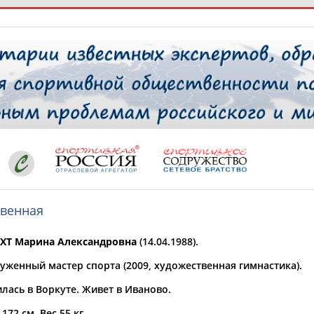
РЕСУРСНАЯ ПЛОЩАДКА
ТАБЛО АК
 специалисты
твенная
ставляет регион*
 выбран
ХТ Марина Александровна
(14.04.1988).
* для действующих спортсменов
то рождения
уженный мастер спорта (2009, художественная гимнастика).
 выбран
лась в Воркуте. Живет в Иваново.
ион проживания
 выбран
 172 см. Вес 55 кг.