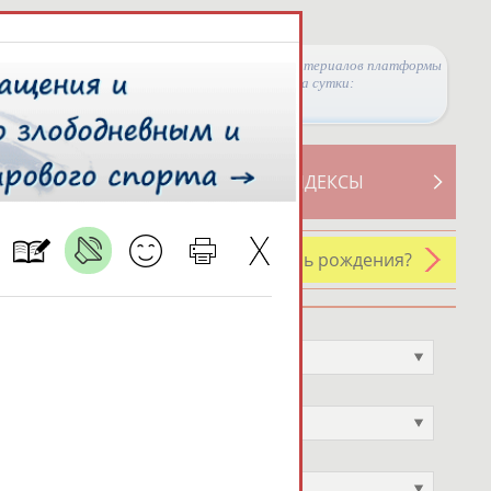
Просмотры материалов платформы
за сутки:
ТИВНОСТИ
СВОДНЫЕ ИНДЕКСЫ
У кого сегодня день рождения?
Профессия
Не выбран
Спортивное звание
Не выбран
Учёное звание
Не выбран