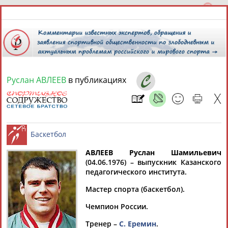
Руслан АВЛЕЕВ
в публикациях
8 августа 2026 года,
09:00
СПОРТСМЕНЫ, ТРЕНЕРЫ И СПЕЦИАЛИСТЫ
АВЛЕЕВ Руслан Шамильевич
1
персона
Расширенный поиск
Найдено:
(04.06.1976) – выпускник Казанского
педагогического института.
Баскетбол
Мастер спорта (баскетбол).
Чемпион России.
Руслан
Тренер –
С. Еремин
.