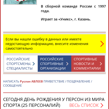
АВЛЕЕВ
В сборной команде России с 1997
года.
Ваш запрос: "Руслан АВЛЕЕВ"
Играет за «Уникс», г. Казань.
Документы 1-10 из 19 найденных уникальных документов
1
2
Если вы нашли ошибку в данных или имеете
недостающую информацию, внесите изменения
Сегодня стартует 13-й чемпионат России по баскетболу
самостоятельно
...снайперы Сергей Чикалкин и Валерий Дайнеко, а также
Руслан
Авлеев
, которого называют российским Чарльзом
РОССИЙСКИЕ
РОССИЙСКИЕ
СПОРТИВНЫЕ
Баркли....
СПОРТСМЕНЫ,
СПОРТИВНЫЕ
НОВОСТИ И
(Проект:
Информационное агентство СТАДИОН
)
СПЕЦИАЛИСТЫ
ОРГАНИЗАЦИИ
КОММЕНТАРИИ
08.10.2003
В четверг московскому ЦСКА предстоит встреча с командой
НАПИСАТЬ
Руслан АВЛЕЕВ
ПРИВЕТСТВИЕ / ПОЗДРАВЛЕНИЕ /
Руслана Авлеева
СООБЩЕНИЕ
...Евролиги. За "Виртус" играет форвард сборной России
Руслан
Авлеев
. В прошлом туре Евролиги
Авлеев
не играл
из-за... ...за свой клуб в чемпионате Италии. Так что встреча
СЕГОДНЯ ДЕНЬ РОЖДЕНИЯ У ПЕРСОН ИЗ МИРА
ЦСКА и
Авлеева
вполне вероятна. Как сообщила пресс-
СПОРТА (25 ПЕРСОНАЛИЙ)
ВЕСЬ СПИСОК
атташе ПБК ЦСКА...