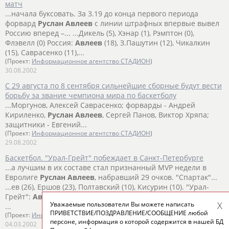
матч
...начала буксовать. За 3.19 до конца первого периода
форвард
Руслан
Авлеев
с линии штрафных впервые вывел
Россию вперед –... ...Дикель (5), Хэнар (1), Рэмптон (0),
Флэвелл (0) Россия:
Авлеев
(18), З.Пашутин (12), Чикалкин
(15), Саврасенко (11),...
(Проект:
Информационное агентство СТАДИОН
)
30.08.2002
С 29 августа по 8 сентября сильнейшие сборные будут вести
борьбу за звание чемпиона мира по баскетболу
...Моргунов, Алексей Саврасенко; форварды - Андрей
Кириленко,
Руслан
Авлеев
, Сергей Панов, Виктор Хряпа;
защитники - Евгений...
(Проект:
Информационное агентство СТАДИОН
)
29.08.2002
Баскетбол. "Урал-Грейт" побеждает в Санкт-Петербурге
...а лучшим в их составе стал признанный MVP недели в
Евролиге
Руслан
Авлеев
, набравший 29 очков. "Спартак"...
...ев (26), Ершов (23), Полтавский (10), Кисурин (10). "Урал-
Грейт":
Авлеев
(29), Михайлов (21), Карасев (17), Панов (14).
Уважаемые пользователи Вы можете написать
...
ПРИВЕТСТВИЕ/ПОЗДРАВЛЕНИЕ/СООБЩЕНИЕ любой
(Проект:
Информационное агентство СТАДИОН
)
персоне, информация о которой содержится в нашей БД
04.03.2002