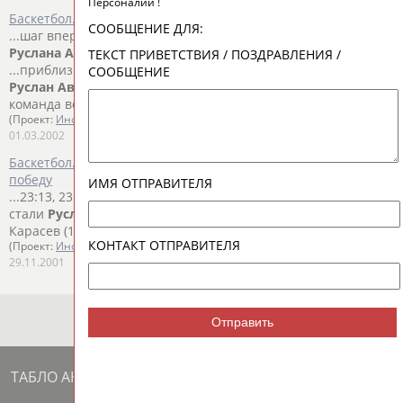
Персоналий !
Баскетбол. “Урал-Грейт” красиво побеждает в Мадриде
СООБЩЕНИЕ ДЛЯ:
...шаг вперед. Фантастическая игра Панайотиса Лиаделиса и
Руслана
Авлеева
, набравших на двоих 56 очков, принесла...
ТЕКСТ ПРИВЕТСТВИЯ / ПОЗДРАВЛЕНИЯ /
...приблизиться к себе именитым хозяевам – на 5-6 очков.
СООБЩЕНИЕ
Руслан
Авлеев
закончил первый тайм с 19 очками, а его
команда вела...
(Проект:
Информационное агентство СТАДИОН
)
01.03.2002
Баскетбол. Российские баскетболисты одерживают третью
победу
ИМЯ ОТПРАВИТЕЛЯ
...23:13, 23:13). Самыми результативными в сборной России
стали
Руслан
Авлеев
(20 очков и 9 подборов), Василий
Карасев (13...
КОНТАКТ ОТПРАВИТЕЛЯ
(Проект:
Информационное агентство СТАДИОН
)
29.11.2001
Отправить
ТАБЛО АКТИВНОСТИ