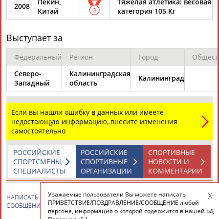
Пекин,
Тяжелая атлетика: весовая
МОК о допинге
2008
Китай
3
категория 105 Кг
...лишен серебряной медали, штангисты Хаджимурат Аккаев
и
Дмитрий
Лапиков
- бронзовых. В пробах всех четырех
российских...
Выступает за
(Проект:
Информационное агентство СТАДИОН
)
18.11.2016
Федеральный
Регион
Город
Общест
Хасан Бароев передумал не оспаривать вердикт МОК в
суде
Северо-
Калининградская
Калининград
...оказались российские тяжелоатлеты Хаджимурат Аккаев и
Западный
область
Дмитрий
Лапиков
, на счету которых бронзовые награды
ОИ в...
(Проект:
Информационное агентство СТАДИОН
)
Если вы нашли ошибку в данных или имеете
18.11.2016
недостающую информацию, внесите изменения
самостоятельно
МОК лишил Хасана Бароева серебряной медали
Олимпиады-2008
...известно, что российские тяжелоатлеты Хаджимурат
РОССИЙСКИЕ
РОССИЙСКИЕ
СПОРТИВНЫЕ
Аккаев и
Дмитрий
Лапиков
попались на том же
СПОРТСМЕНЫ,
СПОРТИВНЫЕ
НОВОСТИ И
туринаболе. Аккаев в Пекине...
СПЕЦИАЛИСТЫ
ОРГАНИЗАЦИИ
КОММЕНТАРИИ
(Проект:
Информационное агентство СТАДИОН
)
18.11.2016
Уважаемые пользователи Вы можете написать
НАПИСАТЬ
Дмитрий ЛАПИКОВ
ПРИВЕТСТВИЕ / ПОЗДРАВЛЕНИЕ /
"Уроки футбола" пройдут 1 сентября в школах городов —
ПРИВЕТСТВИЕ/ПОЗДРАВЛЕНИЕ/СООБЩЕНИЕ любой
СООБЩЕНИЕ
хозяев ЧМ-2018
персоне, информация о которой содержится в нашей БД