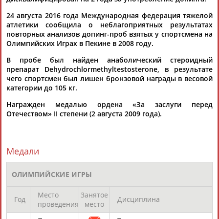
17.09.2019
24 августа 2016 года Международная федерация тяжелой
Олег Писаревский: Мужская сборная по тяжёлой атлетике на
атлетики сообщила о неблагоприятных результатах
ЧМ не сможет бороться за высокие места
повторных анализов допинг-проб взятых у спортсмена на
...В их числе оказались Албегов, Беджанян, Чен, Климонов,
Олимпийских Играх в Пекине в 2008 году.
Дмитрий
Лапиков
, Чингиз Могушков, Адам Малигов,
Магомед Абуев,...
В пробе был найден анаболический стероидный
(Проект:
Информационное агентство СТАДИОН
)
препарат Dehydrochlormethyltestosterone, в результате
15.09.2019
чего спортсмен был лишен бронзовой награды в весовой
Елена Слесаренко: Апелляция на решение МОК о допинге в
категории до 105 кг.
нынешних условиях непродуктивна
...лишен серебряной медали, штангисты Хаджимурат Аккаев
Награжден медалью ордена «За заслуги перед
и
Дмитрий
Лапиков
- бронзовых. В пробах всех четырех
Отечеством» II степени (2 августа 2009 года).
российских...
(Проект:
Информационное агентство СТАДИОН
)
19.04.2017
Медали
Давид Ригерт: Тяжелую атлетику пытаются добить так,
чтобы не подняли головы
...Это россияне Хаджимурат Аккаев (бронза, до 94 кг) и
ОЛИМПИЙСКИЕ ИГРЫ
Дмитрий
Лапиков
(бронза, до 105 кг), а также четыре...
(Проект:
Информационное агентство СТАДИОН
)
Место
Занятое
18.11.2016
Год
Дисциплина
проведения
место
Легкоатлетка Елена Слесаренко обжалует в суде решение