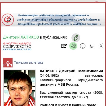
Дмитрий ЛАПИКОВ
в публикациях
6 августа 2026 года,
23:25
СПОРТСМЕНЫ, ТРЕНЕРЫ И СПЕЦИАЛИСТЫ
ЛАПИКОВ Дмитрий Валентинович
1
персона
Расширенный поиск
Найдено:
(04.06.1982) - выпускник
Калининградского юридического
Тяжелая атлетика
института МВД России.
Заслуженный мастер спорта (2008,
тяжелая атлетика, до 105 кг).
Дмитрий
Родился и живет в Калининграде.