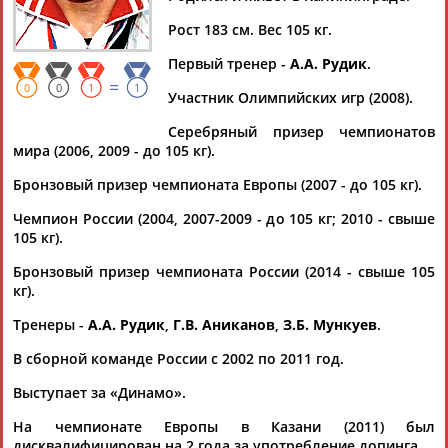
ЛАПИКОВ
Рост 183 см. Вес 105 кг.
Первый тренер -
А.А. Рудик
.
Ваш запрос: "Дмитрий ЛАПИКОВ"
=
0
0
1
1
Участник Олимпийских игр (2008).
Документы 1-10 из 12 найденных уникальных документов
Серебряный призер чемпионатов
1
2
мира (2006, 2009 - до 105 кг).
Бронзовый призер чемпионата Европы (2007 - до 105 кг).
Двадцать российских штангистов обвинены в нарушении
антидопинговых правил
Чемпион России (2004, 2007-2009 - до 105 кг; 2010 - свыше
...мира Надежда Евстюхина (75 кг) - на два года, Максим
105 кг).
Шейко и
Дмитрий
Лапиков
(оба - 105 кг) - на шесть и
Бронзовый призер чемпионата России (2014 - свыше 105
восемь лет...
кг).
(Проект:
Информационное агентство СТАДИОН
)
24.06.2021
Тренеры -
А.А. Рудик
,
Г.В. Аниканов
,
З.Б. Мункуев
.
Сегодня в Паттайе (Таиланд) стартует чемпионат мира 2019
по тяжелой атлетике
В сборной команде России с 2002 по 2011 год.
...В их числе оказались Албегов, Беджанян, Чен, Климонов,
Выступает за «Динамо».
Дмитрий
Лапиков
, Чингиз Могушков, Адам Малигов,
Магомед Абуев,...
На чемпионате Европы в Казани (2011) был
(Проект:
Информационное агентство СТАДИОН
)
дисквалифицирован на 2 года за употребление допинга.