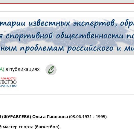
РЕСУРСНАЯ ПЛОЩАДКА
ТАБЛО АК
 специалисты
А)
в публикациях
ставляет регион*
 выбран
* для действующих спортсменов
то рождения
 выбран
 (ЖУРАВЛЕВА) Ольга Павловна
(03.06.1931 - 1995).
ион проживания
 мастер спорта (баскетбол).
 выбран