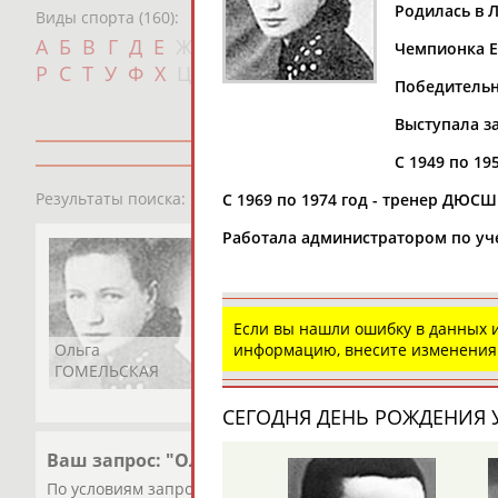
Родилась в 
Виды спорта (160):
Дат
А
Б
В
Г
Д
Е
Ж
З
И
К
Л
М
Н
О
П
Чемпионка Е
с
Р
С
Т
У
Ф
Х
Ц
Ч
Ш
Щ
Э
Ю
Я
Победительн
Выступала за
С 1949 по 19
1
персона
Результаты поиска:
С 1969 по 1974 год - тренер ДЮС
Работала администратором по уче
Если вы нашли ошибку в данных
Ольга
информацию, внесите изменения
ГОМЕЛЬСКАЯ
СЕГОДНЯ ДЕНЬ РОЖДЕНИЯ У
Ваш запрос: "Ольга ГОМЕЛЬСКАЯ (ЖУРАВЛЕВА)"
По условиям запроса публикаций нет