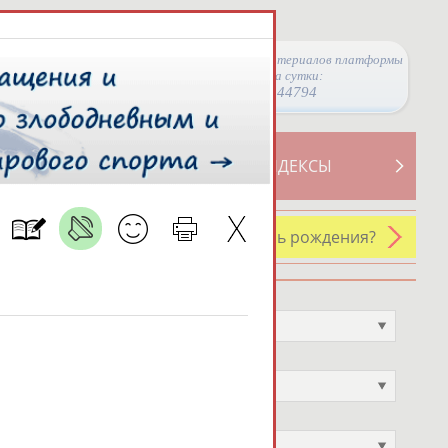
Просмотры материалов платформы
за сутки:
44794
ТИВНОСТИ
СВОДНЫЕ ИНДЕКСЫ
У кого сегодня день рождения?
Профессия
Не выбран
Спортивное звание
Не выбран
Учёное звание
Не выбран