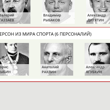
Владимир
Александр
Лариса
РЫБАКОВ
ДИТЯТИН
КАРЛОВА
ОНТАКТЫ
НАШИ КНОПКИ
РЕКЛАМА
ЕРСОН ИЗ МИРА СПОРТА (6 ПЕРСОНАЛИЙ)
t.ru
Адресов в 
Подпиши
Иван
Борис
Анатолий
ОГАНОВ
ЦЫБИН
РАХЛИН