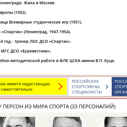
Ленинграде. Жила в Москве.
а рождения
вропы (1952).
по
чч
мм
год
чч
мм
год
ица Всемирных студенческих игр (1951).
 «Спартак» (Ленинград, 1947-1954).
54 год - тренер ЛОС ДСО «Спартак».
Ш МГС ДСО «Буревестник».
бно-методической работе в ФЛК ЦСКА имени В.П. Куца.
РОССИЙСКИЕ
РОСС
 или имеете недостающую
СПОРТСМЕНЫ,
СПОР
 самостоятельно
СПЕЦИАЛИСТЫ
ОРГА
 ПЕРСОН ИЗ МИРА СПОРТА (33 ПЕРСОНАЛИЙ)