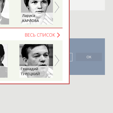
Петр
Елена
ТИМЧЕНКО
ДАВЫДОВА
ВЕСЬ СПИСОК
новостной рассылке: 996
сь
Александр
Геннадий
ЯГУБКИН
ТУРЕЦКИЙ