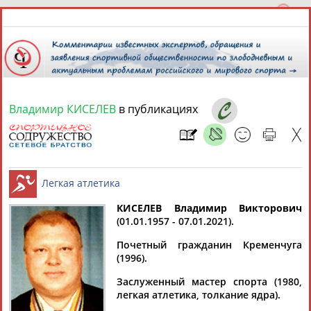
Владимир КИСЕЛЕВ
в публикациях
10 августа 2026 года,
16:32
СПОРТСМЕНЫ, ТРЕНЕРЫ И СПЕЦИАЛИСТЫ
КИСЕЛЕВ Владимир Викторович
1
персона
Расширенный поиск
Найдено:
(01.01.1957 - 07.01.2021).
Легкая атлетика
Почетный гражданин Кременчуга
(1996).
Заслуженный мастер спорта (1980,
легкая атлетика, толкание ядра).
Владимир