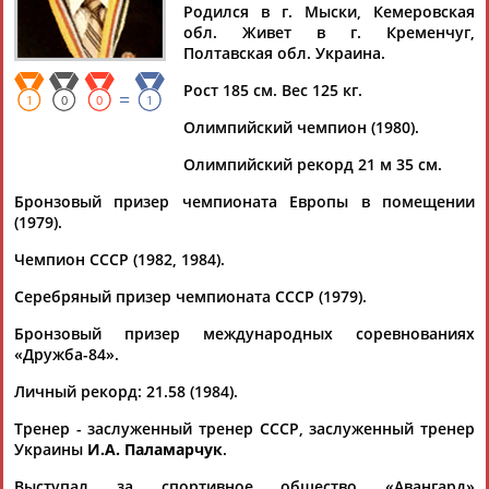
КИСЕЛЕВ
Родился в г. Мыски, Кемеровская
обл. Живет в г. Кременчуг,
Полтавская обл. Украина.
Ваш запрос: "Владимир Киселев"
Рост 185 см. Вес 125 кг.
=
1
0
0
1
Документы 1-1 из 1 найденных уникальных документов
Олимпийский чемпион (1980).
Скончался олимпийский чемпион в толкании ядра
Олимпийский рекорд 21 м 35 см.
Владимир Киселев
Чемпион летних Олимпийских игр - 1980 в толкании ядра
Бронзовый призер чемпионата Европы в помещении
Владимир
Киселев
скончался на Украине на 65-м году
(1979).
жизни. Об этом... ...чемпиона, почетного гражданина
Чемпион СССР (1982, 1984).
Кременчуга
Владимира
Киселева
", - написал он на
странице в Facebook. Причины...
Серебряный призер чемпионата СССР (1979).
(Проект:
Информационное агентство СТАДИОН
)
07.01.2021
Бронзовый призер международных соревнованиях
«Дружба-84».
Личный рекорд: 21.58 (1984).
Тренер - заслуженный тренер СССР, заслуженный тренер
Украины
И.А. Паламарчук
.
ТАБЛО АКТИВНОСТИ
Выступал за спортивное общество «Авангард»