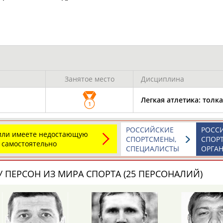
мир Киселев
а
Владимир
Киселев
чемпиона, почетного гражданина
анице в Facebook. Причины...
Занятое место
Дисциплина
Легкая атлетика: толк
ОНТАКТЫ
НАШИ КНОПКИ
РЕКЛАМА
1
t.ru
РОССИЙСКИЕ
РОСС
 или имеете недостающую
СПОРТСМЕНЫ,
СПОР
 самостоятельно
СПЕЦИАЛИСТЫ
ОРГА
Адресов в 
 ПЕРСОН ИЗ МИРА СПОРТА (25 ПЕРСОНАЛИЙ)
Подпиши