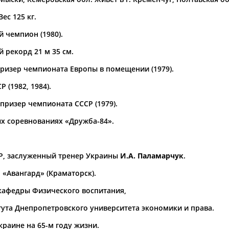
Вес 125 кг.
а рождения
по
чч
мм
год
чч
мм
год
 чемпион (1980).
 рекорд 21 м 35 см.
ризер чемпионата Европы в помещении (1979).
 (1982, 1984).
призер чемпионата СССР (1979).
 соревнованиях «Дружба-84».
СР, заслуженный тренер Украины
И.А. Паламарчук
.
 «Авангард» (Краматорск).
 кафедры Физического воспитания,
ута Днепропетровского университета экономики и права.
краине на 65-м году жизни.