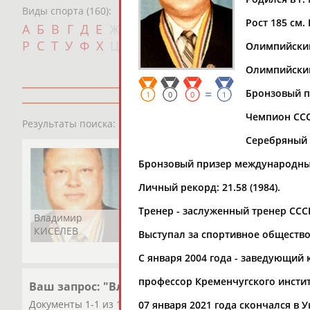
Виды спорта (160):
Рост 185 см. 
Дат
А
Б
В
Г
Д
Е
Ж
З
И
К
Л
М
Н
О
П
с
Р
С
Т
У
Ф
Х
Ц
Ч
Ш
Щ
Э
Ю
Я
Олимпийский
Олимпийский
=
Бронзовый п
1
0
0
1
Чемпион СССР
1
персона
Результаты поиска:
Серебряный 
Бронзовый призер международных
Личный рекорд: 21.58 (1984).
Тренер - заслуженный тренер СС
Владимир
КИСЕЛЕВ
Выступал за спортивное общество
С января 2004 года - заведующий
профессор Кременчугского инстит
Ваш запрос: "Владимир КИСЕЛЕВ"
Документы 1-1 из 1 найденных уникальных документов
07 января 2021 года скончался в У