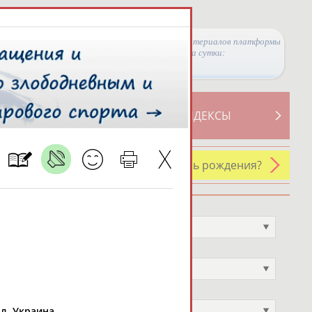
Просмотры материалов платформы
за сутки:
ТИВНОСТИ
СВОДНЫЕ ИНДЕКСЫ
У кого сегодня день рождения?
Профессия
Не выбран
Спортивное звание
Не выбран
Учёное звание
Не выбран
л. Украина.