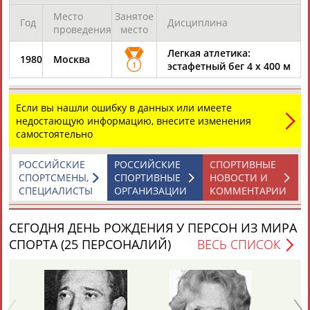
Место
Занятое
Год
Дисциплина
ЦЕЛИ ПРОЕКТА
КОНТАКТЫ
НАШИ КНОПКИ
РЕКЛАМА
проведения
место
Легкая атлетика:
1980
Москва
1
эстафетный бег 4 х 400 м
Вопросы сотрудничества и совместной деятельности
inform@infosport.ru
Если вы нашли ошибку в данных или имеете
недостающую информацию, внесите изменения
Адресов в новостной рассылке: 996
самостоятельно
Подпишись
РОССИЙСКИЕ
РОССИЙСКИЕ
СПОРТИВНЫЕ
©
Стадион, 1998-2026
СПОРТСМЕНЫ,
СПОРТИВНЫЕ
НОВОСТИ И
СПЕЦИАЛИСТЫ
ОРГАНИЗАЦИИ
КОММЕНТАРИИ
Разработка и поддержка ООО НАИТ «Стадион»
СЕГОДНЯ ДЕНЬ РОЖДЕНИЯ У ПЕРСОН ИЗ МИРА
СПОРТА (25 ПЕРСОНАЛИЙ)
ВЕСЬ СПИСОК