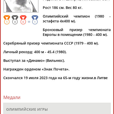
ВАЛЮЛИС
Рост 186 см. Вес 80 кг.
Олимпийский чемпион (1980 -
Ваш запрос: "Ремигиюс ВАЛЮЛИС"
=
эстафета 4х400 м).
1
0
0
1
Документы 1-1 из 1 найденных уникальных документов
Бронзовый призер чемпионата
Европы в помещении (1980 - 400 м).
Скончался олимпийский чемпион 1980 года легкоатлет
Ремигиюс Валюлис
Серебряный призер чемпионата СССР (1979 - 400 м).
Олимпийский чемпион в эстафете 4x400 м в составе
сборной СССР
Ремигиюс
Валюлис
умер на 65-м году жизни.
Личный рекорд: 400 м - 45.4 (1980).
Об этом в четверг ... ...что 19 июля умер известный
Выступал за «Динамо» (Вильнюс).
литовский легкоатлет
Ремигиюс
Валюлис
. В 1980 году в
составе сборной СССР он стал...
Награжден орденом «Знак Почета».
(Проект:
Информационное агентство СТАДИОН
)
21.07.2023
Скончался 19 июля 2023 года на 65-м году жизни.в Литве
Медали
ТАБЛО АКТИВНОСТИ
ОЛИМПИЙСКИЕ ИГРЫ