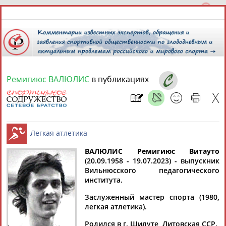
Ремигиюс ВАЛЮЛИС
в публикациях
8 августа 2026 года,
13:52
СПОРТСМЕНЫ, ТРЕНЕРЫ И СПЕЦИАЛИСТЫ
ВАЛЮЛИС Ремигиюс Витауто
1
персона
Расширенный поиск
Найдено:
(20.09.1958 - 19.07.2023) - выпускник
Вильнюсского педагогического
Легкая атлетика
института.
Заслуженный мастер спорта (1980,
легкая атлетика).
Ремигиюс
Родился в г. Шилуте, Литовская ССР.