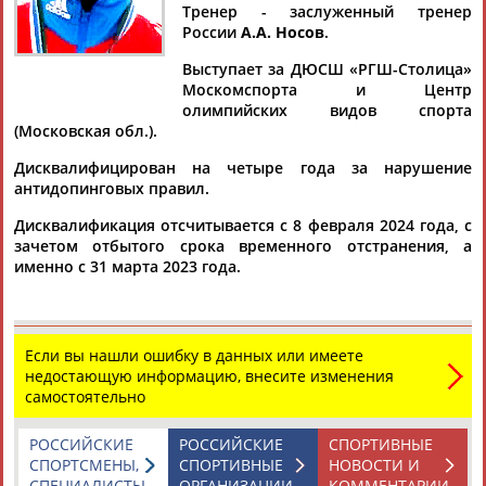
ОВСЯННИКОВ
ОВСЯННИКОВА
Тренер - заслуженный тренер
России
А.А. Носов
.
Выступает за ДЮСШ «РГШ-Столица»
Ваш запрос: "Александр Овсянников"
Москомспорта и Центр
олимпийских видов спорта
Документы 1-1 из 1 найденных уникальных документов
(Московская обл.).
Российского двоеборца Александра Овсянникова за допинг
Дисквалифицирован на четыре года за нарушение
дисквалифицировали на четыре года
антидопинговых правил.
Выступающий в лыжном двоеборье
Александр
Овсянников
дисквалифицирован на четыре года за нарушение
Дисквалификация отсчитывается с 8 февраля 2024 года, с
антидопинговых правил, сооб... ...марта 2023 года.
зачетом отбытого срока временного отстранения, а
Овсянникову
27 лет. Он является серебряным и бронзовым
именно с 31 марта 2023 года.
призером чемпионатов России в командном турнире. ...
(Проект:
Информационное агентство СТАДИОН
)
10.06.2024
Если вы нашли ошибку в данных или имеете
недостающую информацию, внесите изменения
самостоятельно
РОССИЙСКИЕ
РОССИЙСКИЕ
СПОРТИВНЫЕ
ТАБЛО АКТИВНОСТИ
СПОРТСМЕНЫ,
СПОРТИВНЫЕ
НОВОСТИ И
СПЕЦИАЛИСТЫ
ОРГАНИЗАЦИИ
КОММЕНТАРИИ