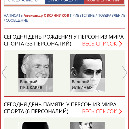
ЦЕЛИ ПРОЕКТА
КОНТАКТЫ
НАШИ КНОПКИ
РЕКЛАМА
НАПИСАТЬ
Александр ОВСЯННИКОВ
ПРИВЕТСТВИЕ / ПОЗДРАВЛЕНИЕ
/ СООБЩЕНИЕ
СЕГОДНЯ ДЕНЬ РОЖДЕНИЯ У ПЕРСОН ИЗ МИРА
СПОРТА (33 ПЕРСОНАЛИЙ)
ВЕСЬ СПИСОК
Вопросы сотрудничества и совместной деятельности
inform@infosport.ru
Адресов в новостной рассылке: 996
Подпишись
©
Стадион, 1998-2026
Валерий
Валерий
Ва
Разработка и поддержка ООО НАИТ «Стадион»
ПУШКАРЕВ
ИЛЬИНЫХ
ГА
СЕГОДНЯ ДЕНЬ ПАМЯТИ У ПЕРСОН ИЗ МИРА
СПОРТА (6 ПЕРСОНАЛИЙ)
ВЕСЬ СПИСОК