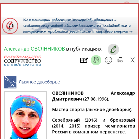
Александр ОВСЯННИКОВ
в публикациях
7 августа 2026 года,
19:38
СПОРТСМЕНЫ, ТРЕНЕРЫ И СПЕЦИАЛИСТЫ
ОВСЯННИКОВ Александр
2
персоны
Расширенный поиск
Найдено:
Дмитриевич
(27.08.1996).
Лыжное двоеборье
Мастер спорта (лыжное двоеборье).
Серебряный (2016) и бронзовый
(2014, 2015) призер чемпионатов
России в командном первенстве.
Александр
Александра