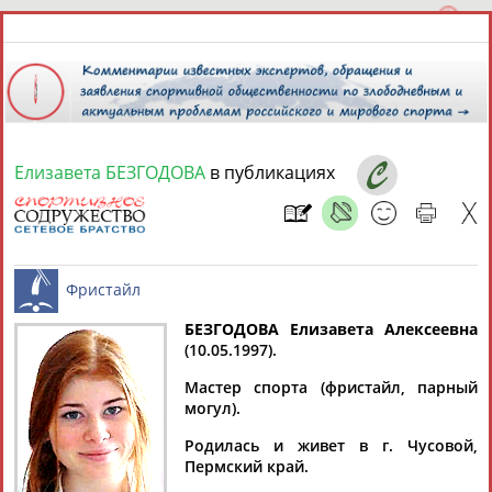
Елизавета БЕЗГОДОВА
в публикациях
8 августа 2026 года,
09:17
СПОРТСМЕНЫ, ТРЕНЕРЫ И СПЕЦИАЛИСТЫ
БЕЗГОДОВА Елизавета Алексеевна
1
персона
Расширенный поиск
Найдено:
(10.05.1997).
Фристайл
Мастер спорта (фристайл, парный
могул).
Родилась и живет в г. Чусовой,
Пермский край.
Елизавета