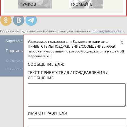
ЦЕЛИ ПРОЕКТА
КОНТАКТЫ
НАШИ КНОПКИ
РЕКЛАМА
ПУЧКОВ
ТУОМАЙТЕ
Ш
Вопросы сотрудничества и совместной деятельности
inform@infosport.ru
Адресов в новостной рассылке: 996
Уважаемые пользователи Вы можете написать
ПРИВЕТСТВИЕ/ПОЗДРАВЛЕНИЕ/СООБЩЕНИЕ любой
Подпишись
персоне, информация о которой содержится в нашей БД
Персоналий !
©
Стадион, 1998-2026
СООБЩЕНИЕ ДЛЯ:
Разработка и поддержка ООО НАИТ «Стадион»
ТЕКСТ ПРИВЕТСТВИЯ / ПОЗДРАВЛЕНИЯ /
СООБЩЕНИЕ
ИМЯ ОТПРАВИТЕЛЯ