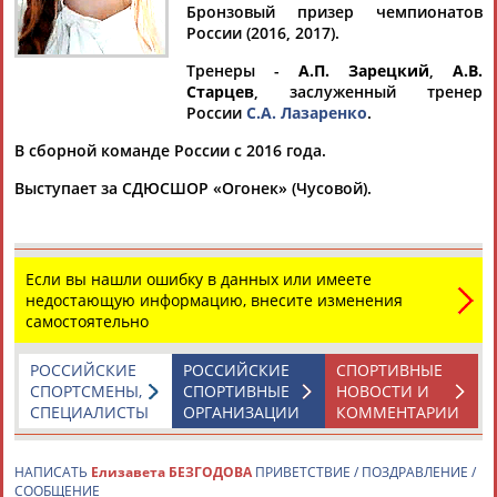
БЕЗГОДОВА
Бронзовый призер чемпионатов
России (2016, 2017).
Тренеры -
А.П. Зарецкий
,
А.В.
Ваш запрос: "Елизавета БЕЗГОДОВА"
Старцев
, заслуженный тренер
России
С.А. Лазаренко
.
Документы 1-4 из 4 найденных уникальных документов
В сборной команде России с 2016 года.
Федерация фристайла России (ФФР) определила состав
национальной сборной по могулу на сезон 2020/21
Выступает за СДЮСШОР «Огонек» (Чусовой).
...Дмитрий Колесников и Максим Кудрявцев. В резерв
включены
Елизавета
Безгодова
, Екатерина Огнева, Анна
Герасимова, Дана...
(Проект:
Информационное агентство СТАДИОН
)
Если вы нашли ошибку в данных или имеете
28.05.2020
недостающую информацию, внесите изменения
Объявлен состав российской сборной на этапы Кубка мира
самостоятельно
по фристайлу в Красноярске
...могулу сразу 16 спортсменов представят национальную
РОССИЙСКИЕ
РОССИЙСКИЕ
СПОРТИВНЫЕ
команду:
Елизавета
Безгодова
, Анна Герасимова, Светлана
СПОРТСМЕНЫ,
СПОРТИВНЫЕ
НОВОСТИ И
Иванова,...
СПЕЦИАЛИСТЫ
ОРГАНИЗАЦИИ
КОММЕНТАРИИ
(Проект:
Информационное агентство СТАДИОН
)
02.03.2020
НАПИСАТЬ
Елизавета БЕЗГОДОВА
ПРИВЕТСТВИЕ / ПОЗДРАВЛЕНИЕ /
Сборная России завоевала 16 наград в восьмой медальный
СООБЩЕНИЕ