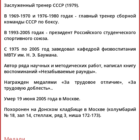
Заслуженный тренер СССР (1979).
ЦЕЛИ ПРОЕКТА
КОНТАКТЫ
НАШИ КНОПКИ
РЕКЛАМА
В 1969-1970 и 1976-1980 годах - главный тренер сборной
команды СССР по боксу.
В 1993-2005 годах - президент Российского студенческого
спортивного союза.
Вопросы сотрудничества и совместной деятельности
inform@infosport.ru
С 1975 по 2005 год заведовал кафедрой физвоспитания
Адресов в новостной рассылке: 996
МВТУ им. Н. Э. Баумана.
Подпишись
Автор ряда научных и методических работ, написал книгу
воспоминаний «Незабываемые раунды».
©
Стадион, 1998-2026
Награжден медалями «За трудовое отличие», «За
Разработка и поддержка ООО НАИТ «Стадион»
трудовую доблесть»..
Умер 19 июня 2005 года в Москве.
Похоронен на Донском кладбище в Москве (колумбарий
№ 18, зал 14, стеллаж, ряд 3, ниша 172-173).
Медали