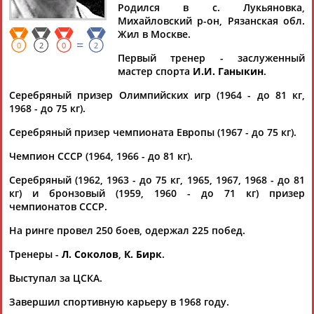
КИСЕЛЕВ
Родился в с. Лукьяновка,
Михайловский р-он, Рязанская обл.
Жил в Москве.
=
0
2
0
2
Ваш запрос: "Алексей КИСЕЛЕВ"
Первый тренер - заслуженный
мастер спорта
И.И. Ганыкин
.
Документы 1-1 из 1 найденных уникальных документов
Серебряный призер Олимпийских игр (1964 - до 81 кг,
85 лет назад родился рыцарь ринга Борис Лагутин
1968 - до 75 кг).
...Лагутина, двукратный серебряный призер Олимпийских
игр
Алексей
Киселев
в своей книге "Незабываемый
Серебряный призер чемпионата Европы (1967 - до 75 кг).
раунд"... ...по характеру, он обладал рыцарскими
Чемпион СССР (1964, 1966 - до 81 кг).
качествами, - утверждал
Киселев
. – Лагутин – благородный
человек. В...
Серебряный (1962, 1963 - до 75 кг, 1965, 1967, 1968 - до 81
(Проект:
Информационное агентство СТАДИОН
)
кг) и бронзовый (1959, 1960 - до 71 кг) призер
25.06.2023
чемпионатов СССР.
На ринге провел 250 боев, одержал 225 побед.
Тренеры -
Л. Соколов
,
К. Бирк
.
Выступал за ЦСКА.
ТАБЛО АКТИВНОСТИ
Завершил спортивную карьеру в 1968 году.