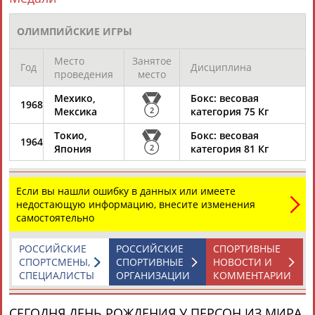
ОЛИМПИЙСКИЕ ИГРЫ
Место
Занятое
Год
Дисциплина
проведения
место
Мехико,
Бокс: весовая
1968
Мексика
2
категория 75 Кг
Токио,
Бокс: весовая
1964
Япония
2
категория 81 Кг
Если вы нашли ошибку в данных или имеете
недостающую информацию, внесите изменения
самостоятельно
РОССИЙСКИЕ
РОССИЙСКИЕ
СПОРТИВНЫЕ
СПОРТСМЕНЫ,
СПОРТИВНЫЕ
НОВОСТИ И
СПЕЦИАЛИСТЫ
ОРГАНИЗАЦИИ
КОММЕНТАРИИ
СЕГОДНЯ ДЕНЬ РОЖДЕНИЯ У ПЕРСОН ИЗ МИРА