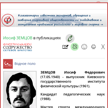
Иосиф ЗЕМЦОВ
в публикациях
10 августа 2026 года,
22:07
СПОРТСМЕНЫ, ТРЕНЕРЫ И СПЕЦИАЛИСТЫ
ЗЕМЦОВ Иосиф Федорович
1
персона
Расширенный поиск
Найдено:
(17.05.1940) - выпускник Киевского
государственного института
Водное поло
физической культуры (1961).
Кандидат педагогических наук
(1988).
Иосиф
Мастер спорта международного