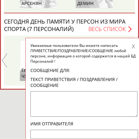
К
АРСЕНЯН
ДЕМИН
СЕГОДНЯ ДЕНЬ ПАМЯТИ У ПЕРСОН ИЗ МИРА
СПОРТА (7 ПЕРСОНАЛИЙ)
ВЕСЬ СПИСОК
Уважаемые пользователи Вы можете написать
ПРИВЕТСТВИЕ/ПОЗДРАВЛЕНИЕ/СООБЩЕНИЕ любой
персоне, информация о которой содержится в нашей БД
Персоналий !
Евгений
Владимир
Та
СООБЩЕНИЕ ДЛЯ:
ЧУМАКОВ
ЛЕВАНДО
КР
ТЕКСТ ПРИВЕТСТВИЯ / ПОЗДРАВЛЕНИЯ /
(С
СООБЩЕНИЕ
ИМЯ ОТПРАВИТЕЛЯ