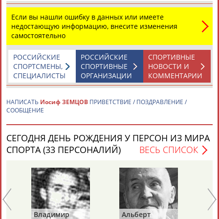
Адресов в новостной рассылке: 997
Если вы нашли ошибку в данных или имеете
Подпишись
недостающую информацию, внесите изменения
самостоятельно
©
Стадион, 1998-2026
Разработка и поддержка ООО НАИТ «Стадион»
РОССИЙСКИЕ
РОССИЙСКИЕ
СПОРТИВНЫЕ
СПОРТСМЕНЫ,
СПОРТИВНЫЕ
НОВОСТИ И
СПЕЦИАЛИСТЫ
ОРГАНИЗАЦИИ
КОММЕНТАРИИ
НАПИСАТЬ
Иосиф ЗЕМЦОВ
ПРИВЕТСТВИЕ / ПОЗДРАВЛЕНИЕ /
СООБЩЕНИЕ
СЕГОДНЯ ДЕНЬ РОЖДЕНИЯ У ПЕРСОН ИЗ МИРА
СПОРТА (33 ПЕРСОНАЛИЙ)
ВЕСЬ СПИСОК
Ва
Владимир
Альберт