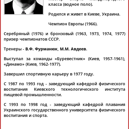
ЗЕМЦОВ
класса (водное поло).
Родился и живет в Киеве, Украина.
Ваш запрос: "Иосиф ЗЕМЦОВ"
Чемпион Европы (1966).
По условиям запроса публикаций нет
Серебряный (1976) и бронзовый (1963, 1973, 1974, 1977)
призер чемпионатов СССР.
Тренеры -
В.Ф. Фурманюк
,
М.М. Авдеев
.
Выступал за команды «Буревестник» (Киев, 1957-1961),
«Динамо» (Киев, 1962-1977).
ТАБЛО АКТИВНОСТИ
Завершил спортивную карьеру в 1977 году.
С 1987 по 1993 год - заведующий кафедрой физического
воспитания Киевского технологического института
ЦЕЛИ ПРОЕКТА
КОНТАКТЫ
НАШИ КНОПКИ
РЕКЛАМА
пищевой промышленности.
С 1993 по 1998 год - заведующий кафедрой плавания
Украинского государственного университета физического
воспитания и спорта.
Вопросы сотрудничества и совместной деятельности
inform@infosport.ru