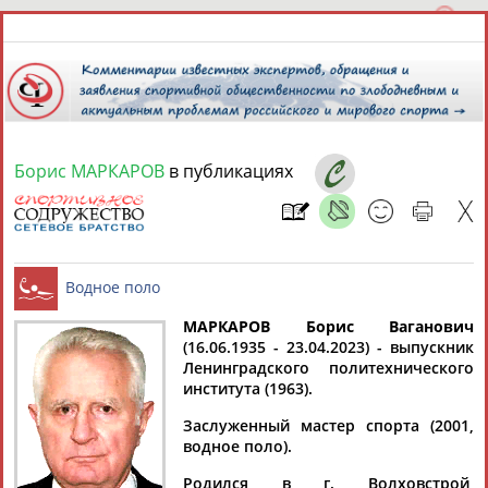
Борис МАРКАРОВ
в публикациях
9 августа 2026 года,
14:28
СПОРТСМЕНЫ, ТРЕНЕРЫ И СПЕЦИАЛИСТЫ
МАРКАРОВ Борис Ваганович
1
персона
Расширенный поиск
Найдено:
(16.06.1935 - 23.04.2023) - выпускник
Ленинградского политехнического
Водное поло
института (1963).
Заслуженный мастер спорта (2001,
водное поло).
Борис
Родился в г. Волховстрой,