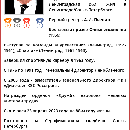
МАРКАРОВ
Ленинградская обл. Жил в
Ленинграде/Санкт-Петербурге.
Первый тренер -
А.И. Пчелин
.
Ваш запрос: "Борис МАРКАРОВ"
=
0
0
1
1
Бронзовый призер Олимпийских игр
Документы 1-1 из 1 найденных уникальных документов
(1956).
Футбол. В Ереване пройдет праздник футбола,
Выступал за команды «Буревестник» (Ленинград, 1954-
приуроченный к 75-летию Никиты Симоняна
1961), «Спартак» (Ленинград, 1961-1963).
...Михаил Гершкович, Геннадий Логофет, Валентин Иванов,
Борис
Игнатьев, Владимир Щербаков, Михаил Пераев. В...
Завершил спортивную карьеру в 1963 году.
...Коваленко, Норик Месропян, Оганес Заназанян, Эдуард
С 1976 по 1991 год - генеральный директор Леноблэнерго.
Маркаров
, Эдуард Арутюнян, Аркадий Андриасян, Николай
Казарян,...
С 2005 года - заместитель генерального директора ФКП
(Проект:
Информационное агентство СТАДИОН
)
«Дирекция КЗС Росстроя».
04.04.2002
Награжден орденом «Дружбы народов», медалью
«Ветеран труда».
Скончался 23 апреля 2023 года на 88-м году жизни.
Похоронен на Серафимовском кладбище Санкт-
ТАБЛО АКТИВНОСТИ
Петербурга.