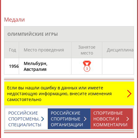
ЦЕЛИ ПРОЕКТА
КОНТАКТЫ
НАШИ КНОПКИ
РЕКЛАМА
Медали
ОЛИМПИЙСКИЕ ИГРЫ
Занятое
Вопросы сотрудничества и совместной деятельности
inform@infosport.ru
Год
Место проведения
Дисциплина
место
Адресов в новостной рассылке: 996
Мельбурн,
1956
Подпишись
Австралия
3
©
Стадион, 1998-2026
Если вы нашли ошибку в данных или имеете
Разработка и поддержка ООО НАИТ «Стадион»
недостающую информацию, внесите изменения
самостоятельно
РОССИЙСКИЕ
РОССИЙСКИЕ
СПОРТИВНЫЕ
СПОРТСМЕНЫ,
СПОРТИВНЫЕ
НОВОСТИ И
СПЕЦИАЛИСТЫ
ОРГАНИЗАЦИИ
КОММЕНТАРИИ