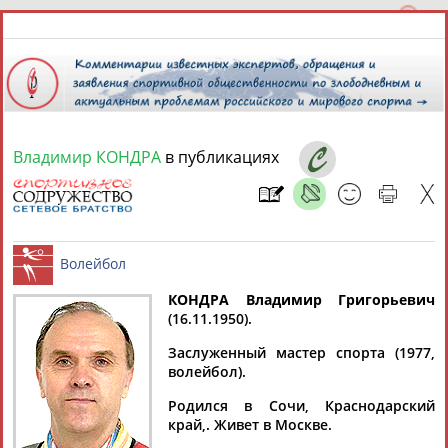
Владимир КОНДРА
в публикациях
9 августа 2026 года,
16:03
СПОРТСМЕНЫ, ТРЕНЕРЫ И СПЕЦИАЛИСТЫ
КОНДРА Владимир Григорьевич
3
персоны
Расширенный поиск
Найдено:
(16.11.1950).
Волейбол
Заслуженный мастер спорта (1977,
волейбол).
Родился в Сочи, Краснодарский
край,. Живет в Москве.
Владимир
Владимир
Владимир