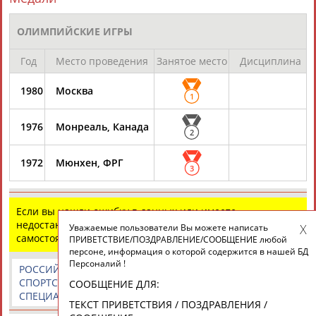
Подпишись
ОЛИМПИЙСКИЕ ИГРЫ
©
Стадион, 1998-2026
Разработка и поддержка ООО НАИТ «Стадион»
Год
Место проведения
Занятое место
Дисциплина
1980
Москва
1
1976
Монреаль, Канада
2
1972
Мюнхен, ФРГ
3
Если вы нашли ошибку в данных или имеете
недостающую информацию, внесите изменения
Уважаемые пользователи Вы можете написать
самостоятельно
ПРИВЕТСТВИЕ/ПОЗДРАВЛЕНИЕ/СООБЩЕНИЕ любой
персоне, информация о которой содержится в нашей БД
Персоналий !
РОССИЙСКИЕ
РОССИЙСКИЕ
СПОРТИВНЫЕ
СПОРТСМЕНЫ,
СПОРТИВНЫЕ
НОВОСТИ И
СООБЩЕНИЕ ДЛЯ:
СПЕЦИАЛИСТЫ
ОРГАНИЗАЦИИ
КОММЕНТАРИИ
ТЕКСТ ПРИВЕТСТВИЯ / ПОЗДРАВЛЕНИЯ /