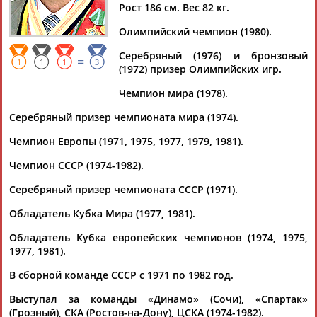
КОНДРА
КОНДРАШИН
КОНДРАШОВ
Рост 186 см. Вес 82 кг.
Олимпийский чемпион (1980).
Ваш запрос: "Владимир КОНДРА"
Серебряный (1976) и бронзовый
=
1
1
1
3
(1972) призер Олимпийских игр.
Документы 1-3 из 3 найденных уникальных документов
Чемпион мира (1978).
В Минспорте России состоялся "Олимпийский завтрак" со
спортсменами - участниками московской Олимпиады-80
Серебряный призер чемпионата мира (1974).
...Лариса Латынина, Татьяна Овечкина, Нелли Ферябникова,
Чемпион Европы (1971, 1975, 1977, 1979, 1981).
Владимир
Кондра
, Лидия Иванова и многие другие. ...
(Проект:
Информационное агентство СТАДИОН
)
Чемпион СССР (1974-1982).
04.08.2020
Итоги выступления сборной России в Мировой лиге по
Серебряный призер чемпионата СССР (1971).
волейболу 2017
Обладатель Кубка Мира (1977, 1981).
..."Р-Спорт" прославленный волейболист сборной СССР
Владимир
Кондра
. Соперниками сборной России на
Обладатель Кубка европейских чемпионов (1974, 1975,
групповом...
1977, 1981).
(Проект:
Информационное агентство СТАДИОН
)
07.07.2017
В сборной команде СССР с 1971 по 1982 год.
"Зенит" и "Белогорье" начинают борьбу за выход в "Финал
Выступал за команды «Динамо» (Сочи), «Спартак»
четырех" Лиги чемпионов
(Грозный), СКА (Ростов-на-Дону), ЦСКА (1974-1982).
...знают поражений с конца ноября 2015 года. С тех пор