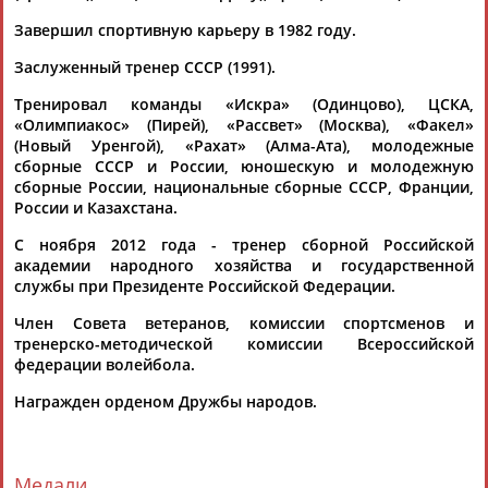
команда
Владимира
Алекно выиграла Кубок России, без
Завершил спортивную карьеру в 1982 году.
потерь прошла... ..."Р-Спорт" заслуженный тренер СССР
Владимир
Кондра
. "Зенит" и "Скра" уже...
Заслуженный тренер СССР (1991).
(Проект:
Информационное агентство СТАДИОН
)
16.03.2016
Тренировал команды «Искра» (Одинцово), ЦСКА,
«Олимпиакос» (Пирей), «Рассвет» (Москва), «Факел»
(Новый Уренгой), «Рахат» (Алма-Ата), молодежные
сборные СССР и России, юношескую и молодежную
сборные России, национальные сборные СССР, Франции,
России и Казахстана.
ТАБЛО АКТИВНОСТИ
С ноября 2012 года - тренер сборной Российской
академии народного хозяйства и государственной
службы при Президенте Российской Федерации.
ЦЕЛИ ПРОЕКТА
КОНТАКТЫ
НАШИ КНОПКИ
РЕКЛАМА
Член Совета ветеранов, комиссии спортсменов и
тренерско-методической комиссии Всероссийской
федерации волейбола.
Награжден орденом Дружбы народов.
Вопросы сотрудничества и совместной деятельности
inform@infosport.ru
Адресов в новостной рассылке: 996
Медали