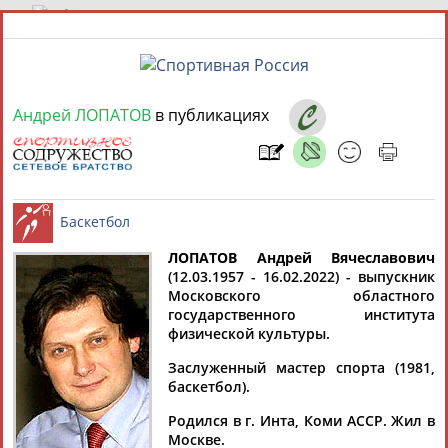
9 августа 2026 года,
10:12
Андрей ЛОПАТОВ
в публикациях
СПОРТСМЕНЫ, ТРЕНЕРЫ И СПЕЦИАЛИСТЫ
1
персона
Расширенный поиск
Найдено:
ЛОПАТОВ Андрей Вячеславович
(12.03.1957 - 16.02.2022) - выпускник
Баскетбол
Московского областного
государственного института
физической культуры.
Андрей
ЛОПАТОВ
Заслуженный мастер спорта (1981,
баскетбол).
Родился в г. Инта, Коми АССР. Жил в
Ваш запрос: "Андрей Лопатов"
Москве.