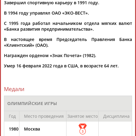
Завершил спортивную карьеру в 1991 году.
В 1994 году управлял ОАО «ЭКО-ВЕСТ».
Вопросы сотрудничества и совместной деятельности
inform@infosport.ru
С 1995 года работал начальником отдела мягких валют
«Банка развития предпринимательства».
Адресов в новостной рассылке: 996
В настоящее время Председатель Правления Банка
Подпишись
«Клиентский» (ОАО).
©
Стадион, 1998-2026
Награжден орденом «Знак Почета» (1982).
Разработка и поддержка ООО НАИТ «Стадион»
Умер 16 февраля 2022 года в США, в возрасте 64 лет.
Медали
ОЛИМПИЙСКИЕ ИГРЫ
Год
Место проведения
Занятое место
Дисциплина
1980
Москва
3