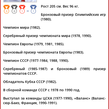
Документы 1-1 из 1 найденных уникальных документов
Рост 205 см. Вес 96 кг.
=
0
0
1
1
Бронзовый призер Олимпийских игр
Скончался бронзовый призер Игр Олимпиады 1980
(1980).
баскетболист Андрей Лопатов
Бронзовый призер Олимпиады-1980 в Москве и чемпион
Чемпион мира (1982).
мира по баскетболу в составе сборной СССР
Андрей
Лопатов
скончался в возра... ...баскетбольного клуба ЦСКА.
Серебряный призер чемпионата мира (1978, 1990).
Большую часть игровой карьеры
Лопатов
провел за ЦСКА
(1976-1990), в составе которого стал...
Чемпион Европы (1979, 1981, 1985).
(Проект:
Информационное агентство СТАДИОН
)
16.02.2022
Бронзовый призер чемпионата Европы (1983).
Чемпион СССР (1977-1984, 1988, 1990).
Серебряный (1985-1987) и бронзовый (1989) призер
чемпионатов СССР.
Обладатель Кубка СССР (1982).
ТАБЛО АКТИВНОСТИ
В сборной команде СССР с 1978 по 1990 год.
Выступал за команды ЦСКА (1977-1990), «Валанс» (Валанс-
ЦЕЛИ ПРОЕКТА
КОНТАКТЫ
НАШИ КНОПКИ
РЕКЛАМА
сюр-Баиз, Франция, 1990-1991).