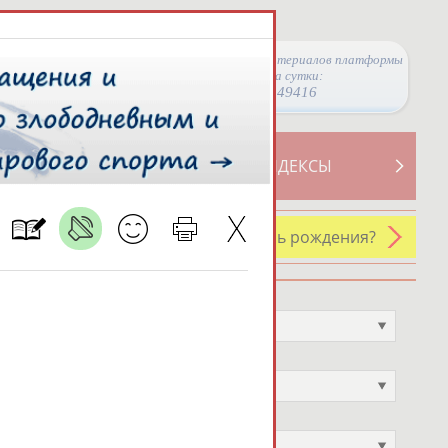
Просмотры материалов платформы
за сутки:
49416
ТИВНОСТИ
СВОДНЫЕ ИНДЕКСЫ
У кого сегодня день рождения?
Профессия
Не выбран
Спортивное звание
Не выбран
Учёное звание
Не выбран