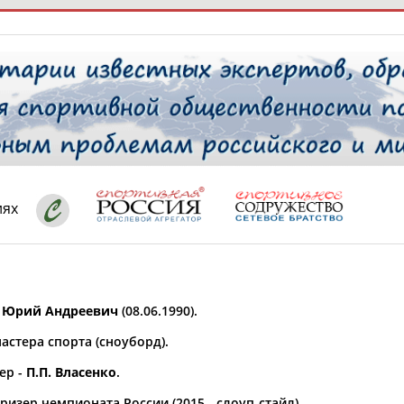
РЕСУРСНАЯ ПЛОЩАДКА
ТАБЛО АК
 специалисты
иях
ставляет регион*
 выбран
 Юрий Андреевич
(08.06.1990).
* для действующих спортсменов
то рождения
астера спорта (сноуборд).
 выбран
ер -
П.П. Власенко
.
ион проживания
 выбран
изер чемпионата России (2015 - слоуп-стайл).