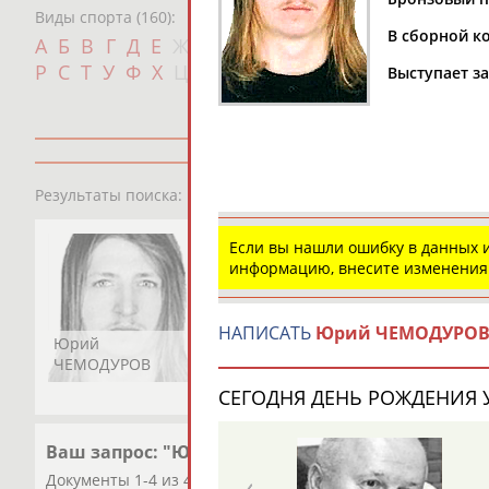
Виды спорта (160):
В сборной ко
Дат
А
Б
В
Г
Д
Е
Ж
З
И
К
Л
М
Н
О
П
с
Р
С
Т
У
Ф
Х
Ц
Ч
Ш
Щ
Э
Ю
Я
Выступает з
1
персона
Результаты поиска:
Если вы нашли ошибку в данных
информацию, внесите изменения
НАПИСАТЬ
Юрий ЧЕМОДУРО
Юрий
ЧЕМОДУРОВ
СЕГОДНЯ ДЕНЬ РОЖДЕНИЯ У
Ваш запрос: "Юрий ЧЕМОДУРОВ"
Документы 1-4 из 4 найденных уникальных документов