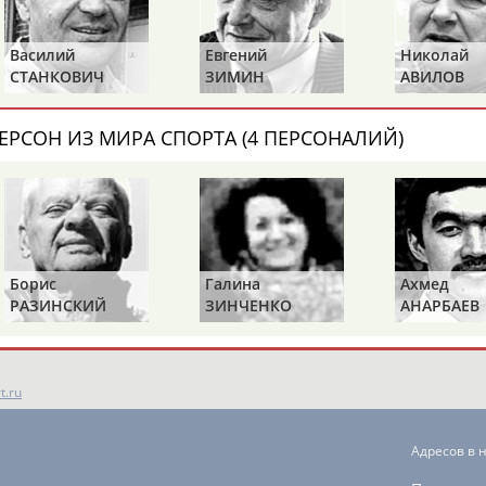
чемпионате России по
24 спортсмена вошли в состав
Василий
Евгений
Николай
...Мужчины. Алексей Соболев,
СТАНКОВИЧ
ЗИМИН
АВИЛОВ
азал
Юрий
Чемодуров
Женщины. Анастасия Жукова Ха
(Проект:
Информационное агентств
12.01.2015
ЕРСОН ИЗ МИРА СПОРТА (4 ПЕРСОНАЛИЙ)
Трое россиян выступят на этап
рдистов
...ырина тренировались шесть
47-м (14,00). Финал в
Матвеев,
Юрий
Чемодуров
, М
(Проект:
Информационное агентств
07.11.2013
Борис
Галина
Ахмед
РАЗИНСКИЙ
ЗИНЧЕНКО
АНАРБАЕВ
ОНТАКТЫ
НАШИ КНОПКИ
РЕКЛАМА
t.ru
Адресов в 