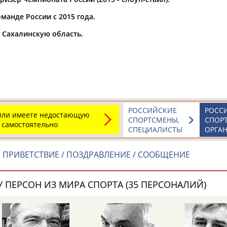
манде России с 2015 года.
а рождения
по
чч
мм
год
чч
мм
год
а Сахалинскую область.
РОССИЙСКИЕ
РОСС
 или имеете недостающую
СПОРТСМЕНЫ,
СПОР
 самостоятельно
СПЕЦИАЛИСТЫ
ОРГА
В
ПРИВЕТСТВИЕ / ПОЗДРАВЛЕНИЕ / СООБЩЕНИЕ
 ПЕРСОН ИЗ МИРА СПОРТА (35 ПЕРСОНАЛИЙ)