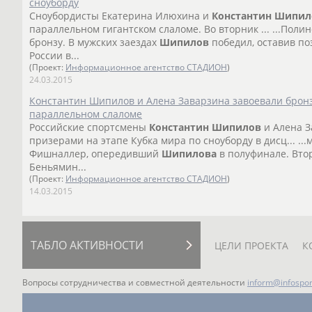
сноуборду
Сноубордисты Екатерина Илюхина и
Константин
Шипил
параллельном гигантском слаломе. Во вторник ... ...Пол
бронзу. В мужских заездах
Шипилов
победил, оставив по
России в...
(Проект:
Информационное агентство СТАДИОН
)
24.03.2015
Константин Шипилов и Алена Заварзина завоевали бронз
параллельном слаломе
Российские спортсмены
Константин
Шипилов
и Алена З
призерами на этапе Кубка мира по сноуборду в дисц... ..
Фишналлер, опередивший
Шипилова
в полуфинале. Вто
Беньямин...
(Проект:
Информационное агентство СТАДИОН
)
14.03.2015
ТАБЛО АКТИВНОСТИ
ЦЕЛИ ПРОЕКТА
К
Вопросы сотрудничества и совместной деятельности
inform@infospor