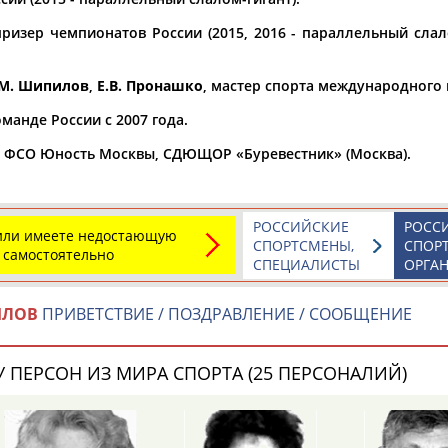
ризер чемпионатов России (2015, 2016 - параллельный слал
а рождения
по
чч
мм
год
чч
мм
год
М. Шипилов
,
Е.В. Пронашко
, мастер спорта международного
манде России с 2007 года.
а ФСО Юность Москвы, СДЮЩОР «Буревестник» (Москва).
РОССИЙСКИЕ
РОСС
 или имеете недостающую
СПОРТСМЕНЫ,
СПОР
 самостоятельно
СПЕЦИАЛИСТЫ
ОРГА
ИЛОВ
ПРИВЕТСТВИЕ / ПОЗДРАВЛЕНИЕ / СООБЩЕНИЕ
 ПЕРСОН ИЗ МИРА СПОРТА (25 ПЕРСОНАЛИЙ)