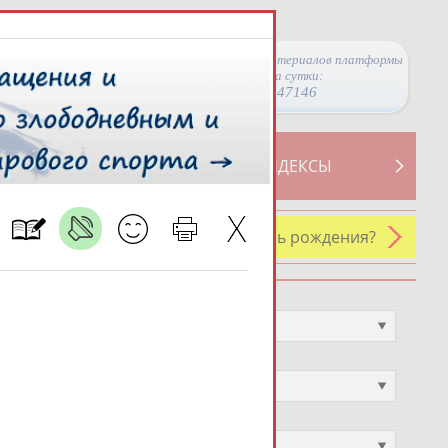
Просмотры материалов платформы
за сутки:
47146
ТИВНОСТИ
СВОДНЫЕ ИНДЕКСЫ
У кого сегодня день рождения?
Профессия
Не выбран
Спортивное звание
Не выбран
Учёное звание
Не выбран