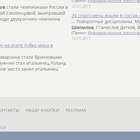
(Проект:
Информационное агентств
22.01.2015
ов
стали чемпионами России в
иной Смоленцовой, выигравшей
24 спортсмена вошли в состав
зади двукратного чемпиона
... Поворотные дисциплины. М
Шипилов
, Станислав Детков, В
(Проект:
Информационное агентств
12.01.2015
у на этапе Кубка мира в
аварзина стали бронзовыми
.мужчин стал итальянец Роланд
рое место занял итальянец
ОНТАКТЫ
НАШИ КНОПКИ
РЕКЛАМА
t.ru