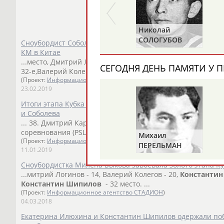
Николай
СОЛОГУБОВ
Сноубордист Соболев завоевал серебро в параллельном г
КМ в Китае
...место, Дмитрий Логинов - 11-е, Дмитрий Сарсембаев - 2
СЕГОДНЯ ДЕНЬ ПАМЯТИ У П
32-е,Валерий Колегов - 33-е, Максим...
(Проект:
Информационное агентство СТАДИОН
)
23.02.2019
Итоги этапа Кубка мира по сноуборду: возвращение Вай
и Соболева
... 38. Дмитрий Карлагачев (Россия) 42.
Константин
Шипи
соревнования (PSL) ...
Михаил
(Проект:
Информационное агентство СТАДИОН
)
ПЕРЕЛЬМАН
11.01.2019
(ПЕРЛЬМАН)
Сноубордистка Милена Быкова завоевала золото этапа К
...митрий Логинов - 14, Валерий Колегов - 20,
Константин
Константин
Шипилов
- 32 место. ...
(Проект:
Информационное агентство СТАДИОН
)
04.03.2018
Екатерина Илюхина и Константин Шипилов одержали поб