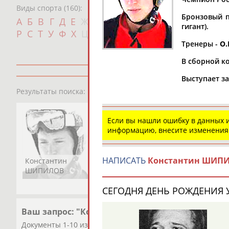
Виды спорта (160):
Бронзовый п
Дат
А
Б
В
Г
Д
Е
Ж
З
И
К
Л
М
Н
О
П
гигант).
с
Р
С
Т
У
Ф
Х
Ц
Ч
Ш
Щ
Э
Ю
Я
Тренеры -
О.
В сборной ко
Выступает з
1
персона
Результаты поиска:
Если вы нашли ошибку в данных
информацию, внесите изменения
НАПИСАТЬ
Константин ШИП
Константин
ШИПИЛОВ
СЕГОДНЯ ДЕНЬ РОЖДЕНИЯ У
Ваш запрос: "Константин ШИПИЛОВ"
Документы 1-10 из 12 найденных уникальных документов