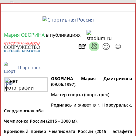
7 августа 2026 года,
22:08
Мария ОБОРИНА
в публикациях
СПОРТСМЕНЫ, ТРЕНЕРЫ И СПЕЦИАЛИСТЫ
1
персона
Расширенный поиск
Найдено:
ОБОРИНА Мария Дмитриевна
(09.06.1997).
Шорт-трек
Мария
Мастер спорта (шорт-трек).
ОБОРИНА
Родилась и живет в г. Новоуральск,
Ваш запрос: "Мария ОБОРИНА"
Свердловская обл.
Документы 1-2 из 2 найденных уникальных документов
Чемпионка России (2015 - 3000 м).
СКР назвал состав российской сборной по шорт-треку на
Бронзовый призер чемпионата России (2015 - эстафета
сезон-2015/16