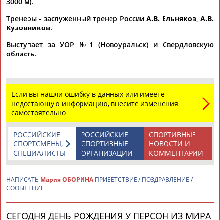
3000 м).
...Эмина Малагич, Татьяна Бородулина, Екатерина Баранок,
Мария
Оборина
. Команда B (молодежная), мужчины:
Тренеры - заслуженный тренер России
А.В. Ельняков
,
А.В.
Тимур...
Кузовников
.
(Проект:
Информационное агентство СТАДИОН
)
Выступает за УОР №1 (Новоуральск) и Свердловскую
15.04.2015
область.
Руслан Захаров выиграл чемпионат России по шорт-треку на
дистанциях 1000 и 3000 метров
В воскресенье, 29
марта
, в Рыбинске завершился чемпионат
России по шорт-треку на отдельных дистанциях. Руслан
Если вы нашли ошибку в данных или имеете
Захаров выиграл... ...етербург). 3000 м 1.
Мария
Оборина
недостающую информацию, внесите изменения
(Свердловская обл.). 2. Екатерина Баранок (Омская обл.). 3.
самостоятельно
Мария
Орлова (Москва). ...
(Проект:
Информационное агентство СТАДИОН
)
30.03.2015
РОССИЙСКИЕ
РОССИЙСКИЕ
СПОРТИВНЫЕ
СПОРТСМЕНЫ,
СПОРТИВНЫЕ
НОВОСТИ И
СПЕЦИАЛИСТЫ
ОРГАНИЗАЦИИ
КОММЕНТАРИИ
НАПИСАТЬ
Мария ОБОРИНА
ПРИВЕТСТВИЕ / ПОЗДРАВЛЕНИЕ /
СООБЩЕНИЕ
ТАБЛО АКТИВНОСТИ
СЕГОДНЯ ДЕНЬ РОЖДЕНИЯ У ПЕРСОН ИЗ МИРА