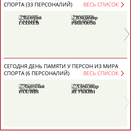
СПОРТА (33 ПЕРСОНАЛИЙ)
ВЕСЬ СПИСОК
ЦЕЛИ ПРОЕКТА
КОНТАКТЫ
НАШИ КНОПКИ
РЕКЛАМА
Валерий
Владимир
Ал
ГАЗЗАЕВ
РЫБАКОВ
Д
Вопросы сотрудничества и совместной деятельности
inform@infosport.ru
Адресов в новостной рассылке: 996
Подпишись
СЕГОДНЯ ДЕНЬ ПАМЯТИ У ПЕРСОН ИЗ МИРА
©
Стадион, 1998-2026
СПОРТА (6 ПЕРСОНАЛИЙ)
ВЕСЬ СПИСОК
Разработка и поддержка ООО НАИТ «Стадион»
Анатолий
Александр
Ге
РАХЛИН
ЯГУБКИН
ТУ