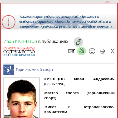
Иван КУЗНЕЦОВ
в публикациях
6 августа 2026 года,
20:55
СПОРТСМЕНЫ, ТРЕНЕРЫ И СПЕЦИАЛИСТЫ
КУЗНЕЦОВ Иван Андреевич
2
персоны
Расширенный поиск
Найдено:
(08.06.1996).
Горнолыжный спорт
Мастер спорта (горнолыжный
спорт).
Живет в Петропавловске-
Камчатском.
Иван
Иван