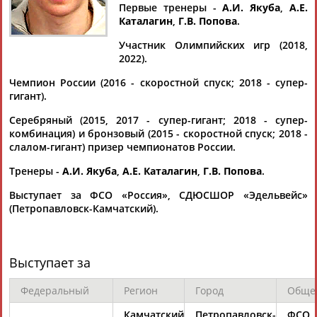
КУЗНЕЦОВ
КУЗНЕЦОВ
Первые тренеры -
А.И. Якуба
,
А.Е.
Каталагин
,
Г.В. Попова
.
Участник Олимпийских игр (2018,
Ваш запрос: "Иван КУЗНЕЦОВ"
2022).
Документы 1-10 из 31 найденных уникальных документов
Чемпион России (2016 - скоростной спуск; 2018 - супер-
гигант).
1
2
3
4
Серебряный (2015, 2017 - супер-гигант; 2018 - супер-
комбинация) и бронзовый (2015 - скоростной спуск; 2018 -
Горнолыжный спорт. Пекин-2022. Команды. Параллельный
слалом-гигант) призер чемпионатов России.
слалом (прямая видеотрансляция)
...Екатерина Ткаченко, Юлия Плешкова, Александр
Тренеры -
А.И. Якуба
,
А.Е. Каталагин
,
Г.В. Попова
.
Андриенко и
Иван
Кузнецов
. Победитель пары Россия -
Италия в...
Выступает за ФСО «Россия», СДЮСШОР «Эдельвейс»
(Проект:
Информационное агентство СТАДИОН
)
(Петропавловск-Камчатский).
19.02.2022
Российский горнолыжник Александр Хорошилов стал 10-м в
слаломе на Играх 2022 в Пекине
Выступает за
...трое россиян - Александр Хорошилов (21-й стартовый
номер),
Иван
Кузнецов
(41) и Александр Андриенко (50). О
Федеральный
Регион
Город
Обще
ходе... ...лидера команды должным образом поддержать не
смогли:
Иван
Кузнецов
, стартовавший в гонке 41-м, на
Камчатский
Петропавловск-
ФСО