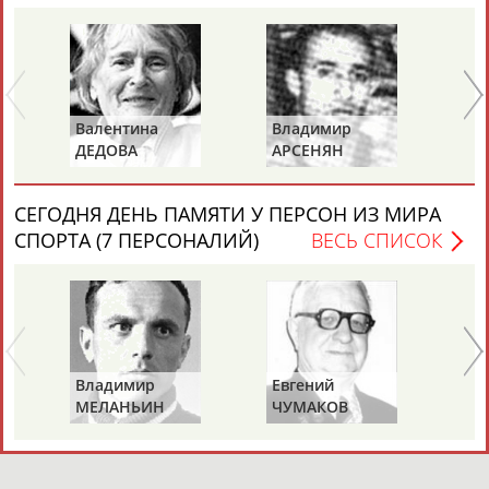
ЦЕЛИ ПРОЕКТА
КОНТАКТЫ
НАШИ КНОПКИ
РЕКЛАМА
Валентина
Владимир
Ал
ДЕДОВА
АРСЕНЯН
Д
Вопросы сотрудничества и совместной деятельности
inform@infosport.ru
(ЧУМИЧЕВА)
Адресов в новостной рассылке: 997
СЕГОДНЯ ДЕНЬ ПАМЯТИ У ПЕРСОН ИЗ МИРА
СПОРТА (7 ПЕРСОНАЛИЙ)
ВЕСЬ СПИСОК
Подпишись
©
Стадион, 1998-2026
Разработка и поддержка ООО НАИТ «Стадион»
Владимир
Евгений
Вл
МЕЛАНЬИН
ЧУМАКОВ
Л