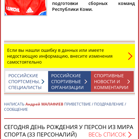
МАЛАФИЕВ
подготовки сборных команд
Республики Коми.
Ваш запрос: "Андрей МАЛАФИЕВ"
Документы 1-1 из 1 найденных уникальных документов
Мужская сборная ХМАО победила в эстафете на чемпионате
Если вы нашли ошибку в данных или имеете
России по лыжным гонкам
недостающую информацию, внесите изменения
...округа в составе Сергея Турышева, Евгения Дементьева,
самостоятельно
Александра Легкова и Сергея Устюгова. Второе место заняла
команда... ...ин Главатских) – +1.50,7. 3. Коми (Илья Семиков,
Станислав Волженцев,
РОССИЙСКИЕ
РОССИЙСКИЕ
Андрей
Малафиев
СПОРТИВНЫЕ
, Антон Зюзев) –
+2.25,0. ...
СПОРТСМЕНЫ,
СПОРТИВНЫЕ
НОВОСТИ И
(Проект:
СПЕЦИАЛИСТЫ
Информационное агентство СТАДИОН
ОРГАНИЗАЦИИ
)
КОММЕНТАРИИ
28.03.2014
НАПИСАТЬ
Андрей МАЛАФИЕВ
ПРИВЕТСТВИЕ / ПОЗДРАВЛЕНИЕ /
СООБЩЕНИЕ
СЕГОДНЯ ДЕНЬ РОЖДЕНИЯ У ПЕРСОН ИЗ МИРА
ТАБЛО АКТИВНОСТИ
СПОРТА (33 ПЕРСОНАЛИЙ)
ВЕСЬ СПИСОК