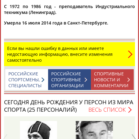
Адресов в новостной рассылке: 996
С 1972 по 1986 год - преподаватель Индустриального
техникума (Ленинград).
Подпишись
Умерла 16 июля 2014 года в Санкт-Петербурге.
©
Стадион, 1998-2026
Разработка и поддержка ООО НАИТ «Стадион»
Если вы нашли ошибку в данных или имеете
недостающую информацию, внесите изменения
самостоятельно
РОССИЙСКИЕ
РОССИЙСКИЕ
СПОРТИВНЫЕ
СПОРТСМЕНЫ,
СПОРТИВНЫЕ
НОВОСТИ И
СПЕЦИАЛИСТЫ
ОРГАНИЗАЦИИ
КОММЕНТАРИИ
СЕГОДНЯ ДЕНЬ РОЖДЕНИЯ У ПЕРСОН ИЗ МИРА
СПОРТА (25 ПЕРСОНАЛИЙ)
ВЕСЬ СПИСОК