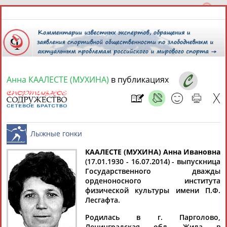
Анна КААЛЕСТЕ (МУХИНА)
в публикациях
9 августа 2026 года,
01:46
СПОРТСМЕНЫ, ТРЕНЕРЫ И СПЕЦИАЛИСТЫ
КААЛЕСТЕ (МУХИНА) Анна Ивановна
1
персона
Расширенный поиск
Найдено:
(17.01.1930 - 16.07.2014) - выпускница
Государственного дважды
Лыжные гонки
орденоносного института
физической культуры имени П.Ф.
Лесгафта.
Родилась в г. Парголово,
Анна
Ленинградская обл. Жила в