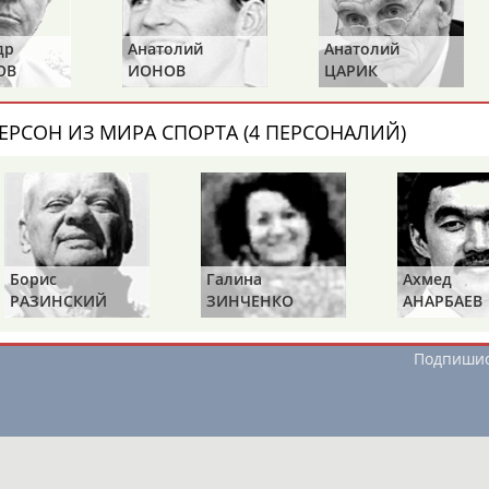
Анатолий
Анатолий
Виктор
н,
Людмила
Сараева
, они уже в
ИОНОВ
ЦАРИК
БАЖЕНОВ
ЕРСОН ИЗ МИРА СПОРТА (4 ПЕРСОНАЛИЙ)
ОНТАКТЫ
НАШИ КНОПКИ
РЕКЛАМА
t.ru
Борис
Галина
Ахмед
РАЗИНСКИЙ
ЗИНЧЕНКО
АНАРБАЕВ
Адресов в 
Подпиши