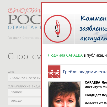
Главная »
Спортсмены, тренеры и специалисты
Спортсмены, тренеры и
Людмила САРАЕВА
в публикаци
Гребля академическ
ФИО
Пред
Не
САРАЕВА Лю
Олимпийские виды спорта
Мес
института фи
Летние
Не
Кандидат пед
Рег
Зимние
Делегат от Ф
Не