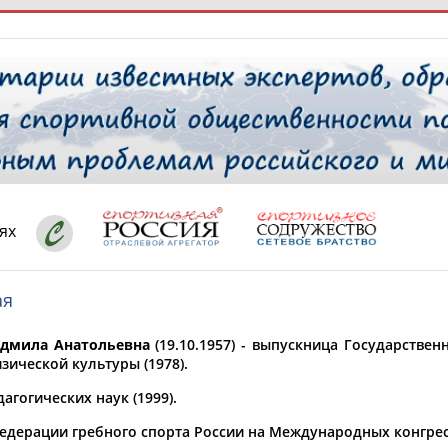
РЕСУРСНАЯ ПЛОЩАДКА
ТАБЛО АК
 специалисты
ях
ая
ставляет регион*
 выбран
дмила Анатольевна
(19.10.1957) - выпускница Государстве
* для действующих спортсменов
то рождения
зической культуры (1978).
 выбран
агогических наук (1999).
ион проживания
едерации гребного спорта России на Международных конгресса
 выбран