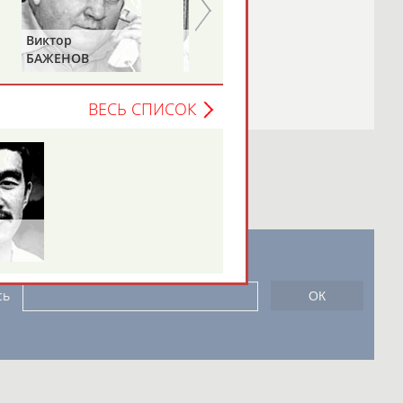
Василий
Евгений
СТАНКОВИЧ
ЗИМИН
ВЕСЬ СПИСОК
новостной рассылке: 996
сь