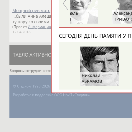
Мощный рев моторов и тихий всплеск воды
Рафаэль
Александр
...были Анна Алешина, Николай Русак, Александр Душани
ГРАЧ
ПРИВАЛОВ
ту пору со своими коллегами заранее...
(Проект:
Информационное агентство СТАДИОН
)
12.04.2018
СЕГОДНЯ ДЕНЬ ПАМЯТИ У П
ТАБЛО АКТИВНОСТИ
ЦЕЛИ ПРОЕКТА
К
Вопросы сотрудничества и совместной деятельности
inform@infospor
Николай
АБРАМОВ
©
Стадион, 1998-2026
Разработка и поддержка ООО НАИТ «Стадион»