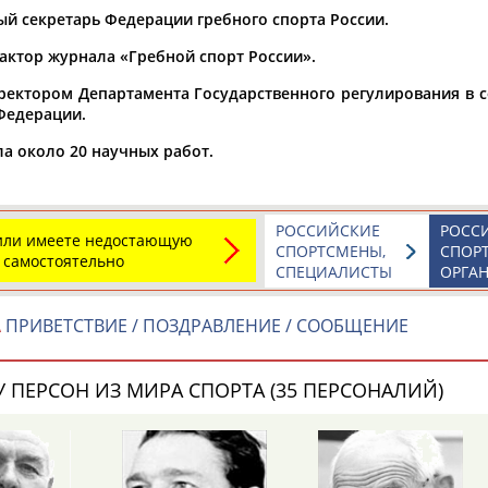
ый секретарь Федерации гребного спорта России.
а рождения
актор журнала «Гребной спорт России».
по
чч
мм
год
чч
мм
год
ректором Департамента Государственного регулирования в с
Федерации.
а около 20 научных работ.
РОССИЙСКИЕ
РОСС
 или имеете недостающую
СПОРТСМЕНЫ,
СПОР
 самостоятельно
СПЕЦИАЛИСТЫ
ОРГА
А
ПРИВЕТСТВИЕ / ПОЗДРАВЛЕНИЕ / СООБЩЕНИЕ
 ПЕРСОН ИЗ МИРА СПОРТА (35 ПЕРСОНАЛИЙ)