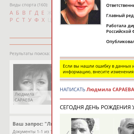
Виды спорта (160):
Ответственн
Дат
А
Б
В
Г
Д
Е
Ж
З
И
К
Л
М
Н
О
П
Главный ред
с
Р
С
Т
У
Ф
Х
Ц
Ч
Ш
Щ
Э
Ю
Я
Работала ди
Российской 
Опубликовал
1
персона
Результаты поиска:
Если вы нашли ошибку в данных
информацию, внесите изменения
НАПИСАТЬ
Людмила САРАЕВ
Людмила
САРАЕВА
СЕГОДНЯ ДЕНЬ РОЖДЕНИЯ У
Ваш запрос: "Людмила САРАЕВА"
Документы 1-1 из 1 найденных уникальных документов