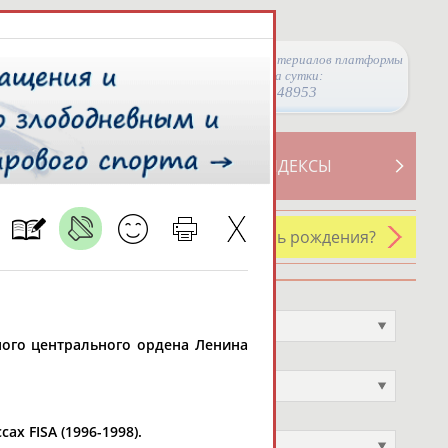
Просмотры материалов платформы
за сутки:
48953
ТИВНОСТИ
СВОДНЫЕ ИНДЕКСЫ
У кого сегодня день рождения?
Профессия
Не выбран
нного центрального ордена Ленина
Спортивное звание
Не выбран
Учёное звание
х FISA (1996-1998).
Не выбран