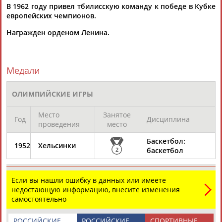
В 1962 году привел тбилисскую команду к победе в Кубке
европейских чемпионов.
Награжден орденом Ленина.
ТАБЛО АКТИВНОСТИ
Медали
ЦЕЛИ ПРОЕКТА
КОНТАКТЫ
НАШИ КНОПКИ
РЕКЛАМА
ОЛИМПИЙСКИЕ ИГРЫ
Место
Занятое
Год
Дисциплина
проведения
место
Вопросы сотрудничества и совместной деятельности
inform@infosport.ru
Баскетбол:
1952
Хельсинки
2
баскетбол
Адресов в новостной рассылке: 996
Подпишись
Если вы нашли ошибку в данных или имеете
©
Стадион, 1998-2026
недостающую информацию, внесите изменения
самостоятельно
Разработка и поддержка ООО НАИТ «Стадион»
РОССИЙСКИЕ
РОССИЙСКИЕ
СПОРТИВНЫЕ