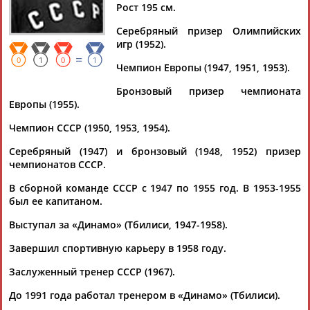
КОРКИЯ
Рост 195 см.
Серебряный призер Олимпийских
игр (1952).
Ваш запрос: "Отар КОРКИЯ"
=
0
1
0
1
Чемпион Европы (1947, 1951, 1953).
Документы 1-2 из 2 найденных уникальных документов
Бронзовый призер чемпионата
Михаил Степанов: ГРАЖДАНИН И СПОРТСМЕН. Часть 1.
Европы (1955).
...шахматист Михаил Ботвинник, баскетболисты Лидия
Чемпион СССР (1950, 1953, 1954).
Алексеева и
Отар
Коркия
, волейболисты Владимир Ульянов,
Константин Рева и...
Серебряный (1947) и бронзовый (1948, 1952) призер
(Проект:
Информационное агентство СТАДИОН
)
чемпионатов СССР.
29.08.2022
Михаил Степанов: ПРАВОФЛАНГОВЫЙ ОТЕЧЕСТВЕННГО
В сборной команде СССР с 1947 по 1955 год. В 1953-1955
БАСКЕТОЛА
был ее капитаном.
...Зураб Саканделидзе, Николай Дерюгин и герой этой статьи
Выступал за «Динамо» (Тбилиси, 1947-1958).
-
Отар
Коркия
.
Отар
Михайлович
Коркия
– грузинский и...
...игр. Среди них баскетболисты - Нодар Джоржикия, Михиал
Завершил спортивную карьеру в 1958 году.
Коркия
, Зураб Саканделидзе, Николай Дерюгин и герой
этой...
Заслуженный тренер СССР (1967).
(Проект:
Информационное агентство СТАДИОН
)
17.10.2021
До 1991 года работал тренером в «Динамо» (Тбилиси).