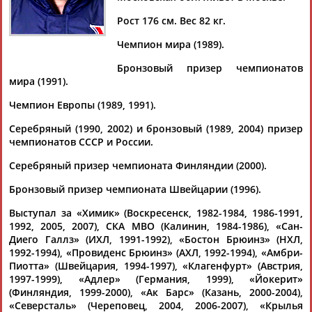
КВАРТАЛЬНОВ
Рост 176 см. Вес 82 кг.
Чемпион мира (1989).
Ваш запрос: "Дмитрий Квартальнов"
Бронзовый призер чемпионатов
Документы 1-10 из 44 найденных уникальных документов
мира (1991).
1
2
3
4
5
Чемпион Европы (1989, 1991).
Серебряный (1990, 2002) и бронзовый (1989, 2004) призер
Илья Прохорихин: Итоги сезона КХЛ 2025/2026
чемпионатов СССР и России.
...сезона стал тренером-консультантом, который будет
помогать
Дмитрию
Квартальнову
в новом сезоне
Серебряный призер чемпионата Финляндии (2000).
2026/2027. - Чего не... ...Евгения Корешкова, минское
Бронзовый призер чемпионата Швейцарии (1996).
"Динамо"
Дмитрия
Квартальнова
(которое тоже стало
одним из открытий сезона), а...
Выступал за «Химик» (Воскресенск, 1982-1984, 1986-1991,
(Проект:
Информационное агентство СТАДИОН
)
1992, 2005, 2007), СКА МВО (Калинин, 1984-1986), «Сан-
09.06.2026
Диего Галлз» (ИХЛ, 1991-1992), «Бостон Брюинз» (НХЛ,
Лучшим тренером сезона в КХЛ второй год подряд признан
1992-1994), «Провиденс Брюинз» (АХЛ, 1992-1994), «Амбри-
Сергей Федоров
Пиотта» (Швейцария, 1994-1997), «Клагенфурт» (Австрия,
...лучшему тренеры в третий раз - в 2016 году награду
1997-1999), «Адлер» (Германия, 1999), «Йокерит»
получил
Дмитрий
Квартальнов
. В качестве игрока
(Финляндия, 1999-2000), «Ак Барс» (Казань, 2000-2004),
Федоров трижды...
«Северсталь» (Череповец, 2004, 2006-2007), «Крылья