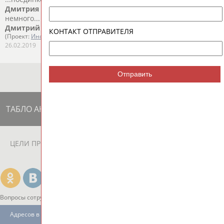
Дмитрия
Квартальнова
сказать, что "можно ожидать
немного... ...конечно, должен дорабатывать эпизод до конца.
Дмитрий
Квартальнов
, главный тренер "Локомотива": -...
КОНТАКТ ОТПРАВИТЕЛЯ
(Проект:
Информационное агентство СТАДИОН
)
26.02.2019
Отправить
ТАБЛО АКТИВНОСТИ
ЦЕЛИ ПРОЕКТА
КОНТАКТЫ
НАШИ КНОПКИ
РЕКЛАМА
Вопросы сотрудничества и совместной деятельности
inform@infosport.ru
Адресов в новостной рассылке: 996