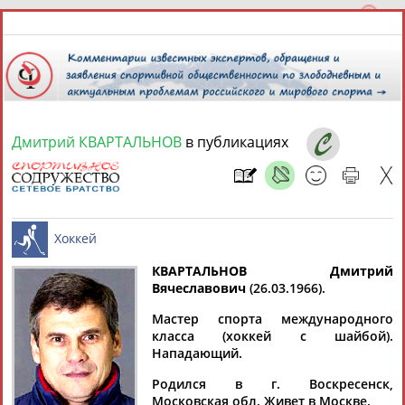
Дмитрий КВАРТАЛЬНОВ
в публикациях
8 августа 2026 года,
00:21
СПОРТСМЕНЫ, ТРЕНЕРЫ И СПЕЦИАЛИСТЫ
КВАРТАЛЬНОВ Дмитрий
1
персона
Расширенный поиск
Найдено:
Вячеславович
(26.03.1966).
Хоккей
Мастер спорта международного
класса (хоккей с шайбой).
Нападающий.
Родился в г. Воскресенск,
Дмитрий
Московская обл. Живет в Москве.