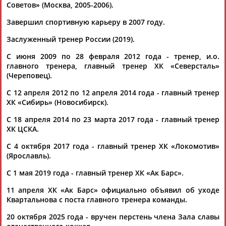
(Проект:
Информационное агентство СТАДИОН
)
Советов» (Москва, 2005-2006).
19.05.2023
Завершил спортивную карьеру в 2007 году.
Результаты игрового дня регулярного чемпионата КХЛ.
Четверг, 21 марта
Заслуженный тренер России (2019).
...Крикунов, накануне разбивший связку Вадима Шипачёва и
Дмитрия
Кагарлицкого, продолжил эксперименты с
С июня 2009 по 28 февраля 2012 года - тренер, и.о.
сочетаниями для... ...на высоте мячу. Все-таки зря говорят,
главного тренера, главный тренер ХК «Северсталь»
что команде
Дмитрия
Квартальнова
не хватает креатива.
(Череповец).
Армейцы сделали всего...
С 12 апреля 2012 по 12 апреля 2014 года - главный тренер
(Проект:
Информационное агентство СТАДИОН
)
22.03.2019
ХК «Сибирь» (Новосибирск).
Результаты игрового дня регулярного чемпионата КХЛ.
С 18 апреля 2014 по 23 марта 2017 года - главный тренер
Воскресенье, 17 марта
ХК ЦСКА.
...в первых двух матчах серии СКА. И если в первом команда
Дмитрия
Квартальнова
проиграла с минимальным счётом,
С 4 октября 2017 года - главный тренер ХК «Локомотив»
пропустив... ...забили? Надо больше идти на пятак и
(Ярославль).
забивать.
Дмитрий
Квартальнов
, главный тренер
С 1 мая 2019 года - главный тренер ХК «Ак Барс».
"Локомотива": -...
(Проект:
Информационное агентство СТАДИОН
)
11 апреля ХК «Ак Барс» официально объявил об уходе
18.03.2019
Квартальнова с поста главного тренера команды.
Результаты игрового дня регулярного чемпионата КХЛ.
Среда, 13 марта
20 октября 2025 года - вручен перстень члена Зала славы
...– ощущалось, что темп и тип игры задает как раз