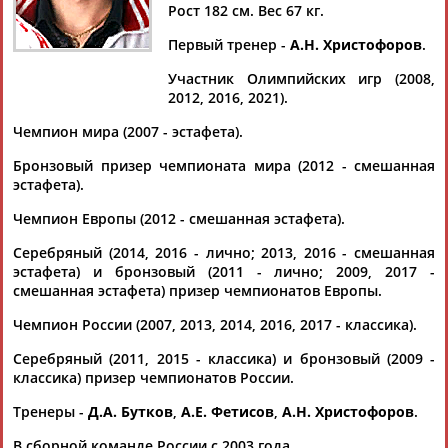
ПОЛЯНСКИЙ
ПОЛЯНСКИЙ
Рост 182 см. Вес 67 кг.
Первый тренер -
А.Н. Христофоров
.
Ваш запрос: "Дмитрий Полянский"
Участник Олимпийских игр (2008,
2012, 2016, 2021).
Документы 1-10 из 33 найденных уникальных документов
Чемпион мира (2007 - эстафета).
1
2
3
4
Бронзовый призер чемпионата мира (2012 - смешанная
эстафета).
В Москве прошёл спортивный праздник, приуроченный к
102-летию Всероссийского физкультурно-спортивного
Чемпион Европы (2012 - смешанная эстафета).
общества "Динамо"
Серебряный (2014, 2016 - лично; 2013, 2016 - смешанная
...чемпион мира и Европы по триатлону старший лейтенант
эстафета) и бронзовый (2011 - лично; 2009, 2017 -
Дмитрий
Полянский
. Участников спортивного праздника...
смешанная эстафета) призер чемпионатов Европы.
(Проект:
Информационное агентство СТАДИОН
)
11.04.2025
Чемпион России (2007, 2013, 2014, 2016, 2017 - классика).
Дмитрий Полянский назначен главным тренером сборной
России по триатлону
Серебряный (2011, 2015 - классика) и бронзовый (2009 -
Дмитрий
классика) призер чемпионатов России.
Полянский
назначен на пост главного тренера
сборной России по триатлону. Об этом сообщает пресс-
Тренеры -
Д.А. Бутков
,
А.Е. Фетисов
,
А.Н. Христофоров
.
служба Федерации т... ...Об этом сообщает пресс-служба
Федерации триатлона России.
Полянский
сменил Сергея
В сборной команде России с 2003 года.