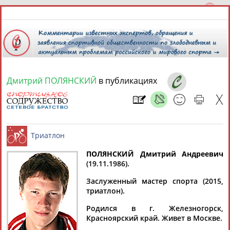
Дмитрий ПОЛЯНСКИЙ
в публикациях
9 августа 2026 года,
08:17
СПОРТСМЕНЫ, ТРЕНЕРЫ И СПЕЦИАЛИСТЫ
ПОЛЯНСКИЙ Дмитрий Андреевич
2
персоны
Расширенный поиск
Найдено:
(19.11.1986).
Триатлон
Заслуженный мастер спорта (2015,
триатлон).
Родился в г. Железногорск,
Красноярский край. Живет в Москве.
Дмитрий
Дмитрий