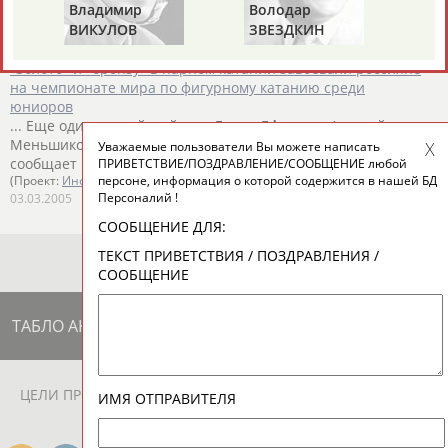
тренировки...
Владимир
Володар
(Проект:
Информационное агентство СТАДИОН
)
ВИКУЛОВ
ЗВЕЗДКИН
27.12.2005
"Золото" и "бронзу" в парном катании завоевали россияне
на чемпионате мира по фигурному катанию среди
юниоров
... Еще один российский дуэт
Елена
Ефаева
и Алексей
Меньшиков /Пермь-Глазов/ показали 6-й результат,
Уважаемые пользователи Вы можете написать
сообщает ИТАР-ТАСС. ...
ПРИВЕТСТВИЕ/ПОЗДРАВЛЕНИЕ/СООБЩЕНИЕ любой
персоне, информация о которой содержится в нашей БД
(Проект:
Информационное агентство СТАДИОН
)
Персоналий !
03.03.2005
СООБЩЕНИЕ ДЛЯ:
ТЕКСТ ПРИВЕТСТВИЯ / ПОЗДРАВЛЕНИЯ /
СООБЩЕНИЕ
ТАБЛО АКТИВНОСТИ
ЦЕЛИ ПРОЕКТА
КОНТАКТЫ
НАШИ КНОПКИ
РЕКЛАМА
ИМЯ ОТПРАВИТЕЛЯ