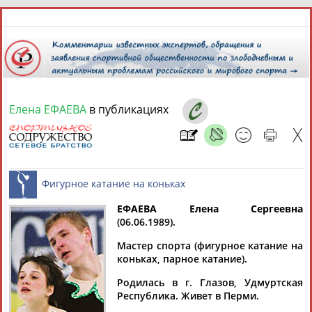
9 августа 2026 года,
17:10
СПОРТСМЕНЫ, ТРЕНЕРЫ И СПЕЦИАЛИСТЫ
Елена ЕФАЕВА
в публикациях
1
персона
Расширенный поиск
Найдено:
ЕФАЕВА Елена Сергеевна
(06.06.1989).
Елена
Фигурное катание на коньках
Мастер спорта (фигурное катание на
ЕФАЕВА
коньках, парное катание).
Родилась в г. Глазов, Удмуртская
Республика. Живет в Перми.
Ваш запрос: "Елена ЕФАЕВА"