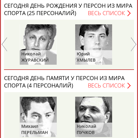
Вопросы сотрудничества и совместной деятельности
inform@infosport.ru
СЕГОДНЯ ДЕНЬ РОЖДЕНИЯ У ПЕРСОН ИЗ МИРА
СПОРТА (25 ПЕРСОНАЛИЙ)
ВЕСЬ СПИСОК
Адресов в новостной рассылке: 996
Подпишись
©
Стадион, 1998-2026
Разработка и поддержка ООО НАИТ «Стадион»
Николай
Юрий
Ми
ЖУРАВСКИЙ
ХМЫЛЕВ
НА
СЕГОДНЯ ДЕНЬ ПАМЯТИ У ПЕРСОН ИЗ МИРА
СПОРТА (4 ПЕРСОНАЛИЙ)
ВЕСЬ СПИСОК
Михаил
Николай
Ви
ПЕРЕЛЬМАН
ПУЧКОВ
Т