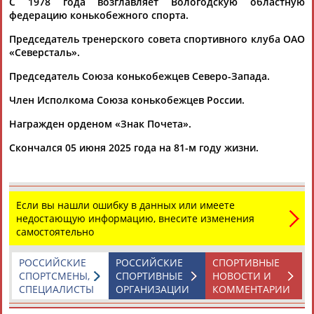
С 1978 года возглавляет Вологодскую областную
16.02.2022
федерацию конькобежного спорта.
Чемпионат мира через исторический прицел: от Светы до
Председатель тренерского совета спортивного клуба ОАО
Лины
«Северсталь».
...Кулижникова. А также Артёма Арефьева, которого воспитал
Александр
Калинин
. Сан Саныч, как принято говорить в
Председатель Союза конькобежцев Северо-Запада.
мире...
(Проект:
Информационное агентство СТАДИОН
)
Член Исполкома Союза конькобежцев России.
13.02.2021
Награжден орденом «Знак Почета».
Скончался 05 июня 2025 года на 81-м году жизни.
ТАБЛО АКТИВНОСТИ
Если вы нашли ошибку в данных или имеете
недостающую информацию, внесите изменения
самостоятельно
ЦЕЛИ ПРОЕКТА
КОНТАКТЫ
НАШИ КНОПКИ
РЕКЛАМА
РОССИЙСКИЕ
РОССИЙСКИЕ
СПОРТИВНЫЕ
СПОРТСМЕНЫ,
СПОРТИВНЫЕ
НОВОСТИ И
СПЕЦИАЛИСТЫ
ОРГАНИЗАЦИИ
КОММЕНТАРИИ