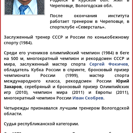
КАЛИНИН
Череповце, Вологодская обл.
После окончания института
работает тренером в Череповце, в
Ваш запрос: "Александр Калинин"
спортклубе «Северсталь».
Документы 1-3 из 3 найденных уникальных документов
Заслуженный тренер СССР и России по конькобежному
спорту (1984).
Скончался тренер известных конькобежцев Александр
Калинин
Среди его учеников олимпийский чемпион (1984) в беге
Заслуженный тренер СССР
Александр
Калинин
умер на 81-
на 500 м, многократный чемпион и рекордсмен СССР и
м году жизни. Об этом сообщил президент Союза
мира, заслуженный мастер спорта
Сергей Фокичев
,
конькобежцев России Ник... ...советский и российский
обладатель Кубка России в спринте, бронзовый призер
тренер
Александр
Александрович
Калинин
, воспитавший
чемпионата России (1999), мастер спорта
олимпийского чемпиона 1984 года Сергея...
международного класса, рекордсмен России
Юрий
(Проект:
Информационное агентство СТАДИОН
)
Захаров
, серебряный и бронзовый призер Олимпийских
06.06.2025
игр (2010), чемпион мира (2011) и Европы (2011),
Александр Любимов: Рецепт завоевания медали найдет
многократный чемпион России
Иван Скобрев
.
...регионального отделения Союза конькобежцев России
Четырежды признавался лучшим тренером Вологодской
Александр
Харченко, ни олимпийский чемпион 1984 года
области.
Сергей... ...чемпион 1984 года Сергей Фокичев, ни его
тренер
Александр
Калинин
, ни известные журналисты
Судья республиканской категории.
спортивные, понимающие в...
(Проект:
Информационное агентство СТАДИОН
)