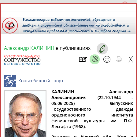
Александр КАЛИНИН
в публикациях
8 августа 2026 года,
01:17
СПОРТСМЕНЫ, ТРЕНЕРЫ И СПЕЦИАЛИСТЫ
КАЛИНИН Александр
1
персона
Расширенный поиск
Найдено:
Александрович
(22.10.1944 -
05.06.2025) - выпускник
Конькобежный спорт
Государственного дважды
орденоносного института
физической культуры им. П.Ф.
Лесгафта (1968).
Александр
Родился в Курской обл. Жил в