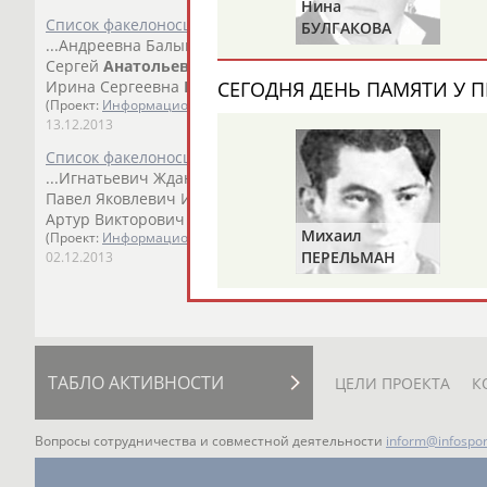
Николай
Нина
Список факелоносцев эстафеты олимпийского огня в Ека
СОЛОГУБОВ
БУЛГАКОВА
...Андреевна Балыкина Елена Викторовна Бартенев Илья
Сергей
Анатольевич
Башков Виктор... ...Медникова Ма
СЕГОДНЯ ДЕНЬ ПАМЯТИ У П
Ирина Сергеевна
Мельников
Дмитрий Олегович Мехонце
(Проект:
Информационное агентство СТАДИОН
)
13.12.2013
Список факелоносцев эстафеты олимпийского огня в Горн
...Игнатьевич Жданов Вячеслав Борисович Задорожная 
Павел Яковлевич Иванов Олег Сергеевич ... ... Максимо
Артур Викторович
Мельников
Иван Олегович Меремьяни
Михаил
(Проект:
Информационное агентство СТАДИОН
)
ПЕРЕЛЬМАН
02.12.2013
(ПЕРЛЬМАН)
ТАБЛО АКТИВНОСТИ
ЦЕЛИ ПРОЕКТА
К
Вопросы сотрудничества и совместной деятельности
inform@infospor