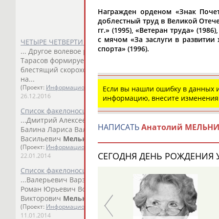
Награжден орденом «Знак Почета
доблестный труд в Великой Отечес
гг.» (1995), «Ветеран труда» (1
с мячом «За заслуги в развитии 
ЧЕТЫРЕ ЧЕТВЕРТИ ПУТИ
спорта» (1996).
... Другое волевое решение было куда более приятным:
А
Тарасов формирует тройку на все времена:... ...Игр-1908?
блестящий скороход Яков
Мельников
. Со своими резуль
на...
(Проект:
Информационное агентство СТАДИОН
)
Если вы нашли ошибку в данных
26.12.2016
информацию, внесите изменения
Список факелоносцев эстафеты олимпийского огня в Рост
...Дмитрий Алексеевич Балахнин Юрий Викторович Бал
НАПИСАТЬ
Анатолий МЕЛЬН
Балина Лариса Валентиновна Бархозова... ...Александра
Васильевич
Мельников
Валерий Владимирович
Мельни
(Проект:
Информационное агентство СТАДИОН
)
СЕГОДНЯ ДЕНЬ РОЖДЕНИЯ У
22.01.2014
Список факелоносцев эстафеты олимпийского огня в Сар
...Валерьевич Варзин Владимир Сергеевич Вахнина Над
Роман Юрьевич Волохо Татьяна... ... Мартыненков Алек
Викторович
Мельников
Павел Владимирович Метелев Ос
(Проект:
Информационное агентство СТАДИОН
)
11.01.2014