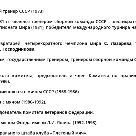
а рождения
тренер СССР (1973).
по
чч
мм
год
чч
мм
год
981 гг. являлся тренером сборной команды СССР - шестикра
пионата мира (1981), победителя международного турнира на
 вратарей: четырехкратного чемпиона мира
С. Лазарева
,
. Господинкова
.
ером, государственным тренером, тренером сборной команды 
ского комитета, председатель и член Комитета по прави
986).
и хоккея с мячом СССР (1968-1986).
с мячом (1986-1992).
едседатель Комитета ветеранов федерации.
мячом Фонда имени Л.И. Яшина (1992-1998).
нтрального штаба клуба «Плетеный мяч».