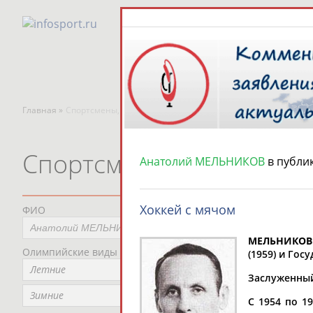
Главная »
Спортсмены, тренеры и специалисты
Спортсмены, тренеры и
Анатолий МЕЛЬНИКОВ
в публи
Хоккей с мячом
ФИО
Пред
Не
МЕЛЬНИКОВ 
Олимпийские виды спорта
Мес
(1959) и Гос
Летние
Не
Заслуженный 
Рег
Зимние
С 1954 по 1
Не