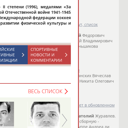
II степени (1996), медалями «За
кой Отечественной войне 1941-1945
ю Международной федерации хоккея
в развитии физической культуры и
о огня пройдет в Архангельске (маршрут, список
Наталья Ивановна Афанасенков
Анатолий
Федорович
Беспалова Ирина... ... Мартынюк Сергей Владимирович
ич
Мельников
Виктор
Анатольевич
Меньшикова
ИЙСКИЕ
СПОРТИВНЫЕ
ТИВНЫЕ
НОВОСТИ И
о СТАДИОН
)
НИЗАЦИИ
КОММЕНТАРИИ
 олимпийского огня в Санкт-Петербурге
евич Алябьев
Анатолий
Николаевич Ананских Вячеслав
кий Владимир Ростиславович
Мельников
Никита Олегович
.
ВЕСЬ СПИСОК
о СТАДИОН
)
на чемпионат мира в Испании предстанет в обновленном
главный тренер российской команды
Анатолий
Журавлев.
тря на то,... ...на попадание в основную сборную -
ельников
. Последний тренируется в группе Андреа ди