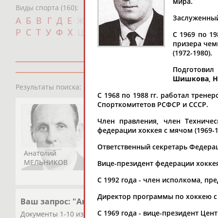
мира.
Виды спорта (160):
Дат
Заслуженный 
А
Б
В
Г
Д
Е
Ж
З
И
К
Л
М
Н
О
П
с
Р
С
Т
У
Ф
Х
Ц
Ч
Ш
Щ
Э
Ю
Я
С 1969 по 1
призера чем
(1972-1980).
Подготовил
Шишкова
,
Н
1
персона
Результаты поиска:
С 1968 по 1988 гг. работал трен
Спорткомитетов РСФСР и СССР.
Член правления, член Техниче
федерации хоккея с мячом (1969-1
Ответственный секретарь Федераци
Анатолий
МЕЛЬНИКОВ
Вице-президент федерации хоккея 
С 1992 года - член исполкома, пр
Директор программы по хоккею с 
Ваш запрос: "Анатолий МЕЛЬНИКОВ"
С 1969 года - вице-президент Це
Документы 1-10 из 13 найденных уникальных документов