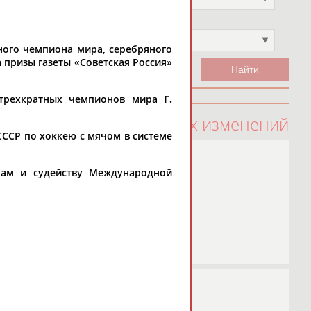
Чемпион
Не выбран
тного чемпиона мира, серебряного
 призы газеты «Советская Россия»
 трехкратных чемпионов мира
Г.
100 последних изменений
СССР по хоккею с мячом в системе
лам и судейству Международной