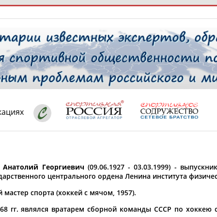
РЕСУРСНАЯ ПЛОЩАДКА
ТАБЛО АК
 специалисты
кациях
ставляет регион*
 выбран
Анатолий Георгиевич
(09.06.1927 - 03.03.1999) - выпус
* для действующих спортсменов
то рождения
ударственного центрального ордена Ленина института физичес
 выбран
мастер спорта (хоккей с мячом, 1957).
ион проживания
968 гг. являлся вратарем сборной команды СССР по хоккею 
 выбран