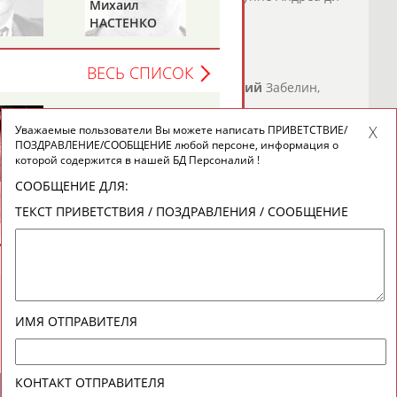
Михаил
Павел
НАСТЕНКО
МЕЛЬНИКОВ
о СТАДИОН
)
ВЕСЬ СПИСОК
ческом клубе «Динамо-Москва»
лфимов, Александр Александров,
Анатолий
Забелин,
ин и Виктор...
о СТАДИОН
)
Уважаемые пользователи Вы можете написать ПРИВЕТСТВИЕ/
ПОЗДРАВЛЕНИЕ/СООБЩЕНИЕ любой персоне, информация о
которой содержится в нашей БД Персоналий !
орта
с отставкой главы Минспорта
Анатолия
Николаева, на него
СООБЩЕНИЕ ДЛЯ:
инистерство по физической культуре, спорту и туризму
ТЕКСТ ПРИВЕТСТВИЯ / ПОЗДРАВЛЕНИЯ / СООБЩЕНИЕ
вил Сергей
Мельников
, который ранее работал ...
о СТАДИОН
)
ИМЯ ОТПРАВИТЕЛЯ
КОНТАКТ ОТПРАВИТЕЛЯ