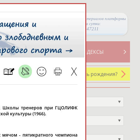
Просмотры материалов платформы
за сутки:
47211
ТИВНОСТИ
СВОДНЫЕ ИНДЕКСЫ
У кого сегодня день рождения?
Профессия
Не выбран
кник Школы тренеров при ГЦОЛИФК
Спортивное звание
кой культуры (1966).
Не выбран
Учёное звание
с мячом - пятикратного чемпиона
Не выбран