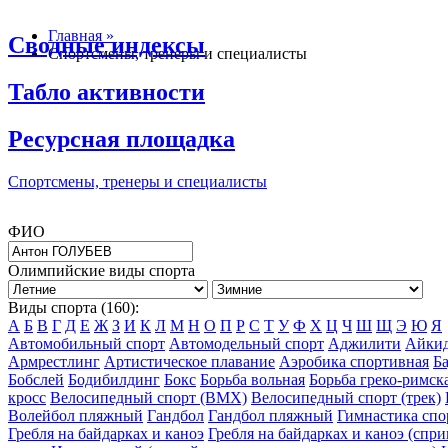
Главная »
Сводные индексы
Спортсмены, тренеры и специалисты
Табло активности
Ресурсная площадка
Спортсмены, тренеры и специалисты
ФИО
Олимпийские виды спорта
Виды спорта (160):
А
Б
В
Г
Д
Е
Ж
З
И
К
Л
М
Н
О
П
Р
С
Т
У
Ф
Х
Ц
Ч
Ш
Щ
Э
Ю
Я
Автомобильный спорт
Автомодельный спорт
Аджилити
Айки
Армрестлинг
Артистическое плавание
Аэробика спортивная
Б
Бобслей
Бодибилдинг
Бокс
Борьба вольная
Борьба греко-римск
кросс
Велосипедный спорт (BMX)
Велосипедный спорт (трек)
Волейбол пляжный
Гандбол
Гандбол пляжный
Гимнастика спо
Гребля на байдарках и каноэ
Гребля на байдарках и каноэ (спри