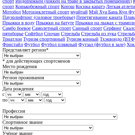
спорт
Индорхоккей (хоккей на траве в закрытых помещениях)
спорт
Конькобежный спорт
Корэш
Косика каратэ
Легкая атлет
Мотобол
Мотоциклетный спорт
муайтай
Мэй Хуа Бань Кун Фу
Пауэрлифтинг (силовое троеборье)
Перетягивание каната
Плав
Прыжки в воду
Прыжки на батуте
Прыжки на лыжах с трампл
Самбо боевое
Самолетный спорт
Санный спорт
Серфинг
Скало
пятиборье
Софтбол
Спочан
Стрельба
Стрельба из лука
Стрельб
Триатлон
Туризм cпортивный
Туризм конный
Тхэквондо (ВТФ
Фристайл
Футбол
Футбол пляжный
Футзал (футбол в зале)
Хок
Представляет регион*
* для действующих спортсменов
Место рождения
Регион проживания
Дата рождения
с
по
Профессия
Спортивное звание
Учёное звание