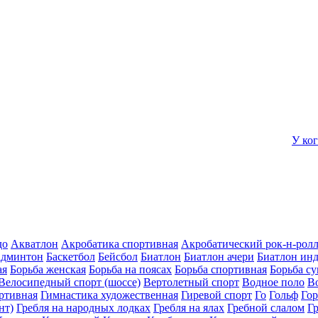
У ко
до
Акватлон
Акробатика спортивная
Акробатический рок-н-рол
админтон
Баскетбол
Бейсбол
Биатлон
Биатлон ачери
Биатлон ин
ая
Борьба женская
Борьба на поясах
Борьба спортивная
Борьба с
Велосипедный спорт (шоссе)
Вертолетный спорт
Водное поло
В
ртивная
Гимнастика художественная
Гиревой спорт
Го
Гольф
Го
нт)
Гребля на народных лодках
Гребля на ялах
Гребной слалом
Г