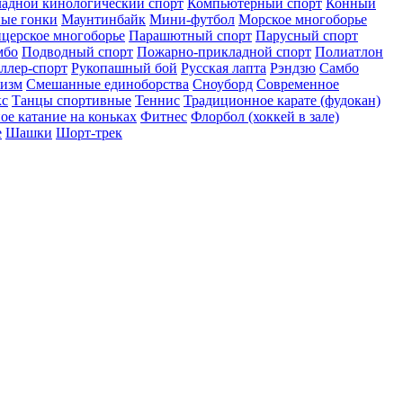
адной кинологический спорт
Компьютерный спорт
Конный
ые гонки
Маунтинбайк
Мини-футбол
Морское многоборье
церское многоборье
Парашютный спорт
Парусный спорт
мбо
Подводный спорт
Пожарно-прикладной спорт
Полиатлон
ллер-спорт
Рукопашный бой
Русская лапта
Рэндзю
Самбо
низм
Смешанные единоборства
Сноуборд
Современное
кс
Танцы спортивные
Теннис
Традиционное карате (фудокан)
ое катание на коньках
Фитнес
Флорбол (хоккей в зале)
е
Шашки
Шорт-трек