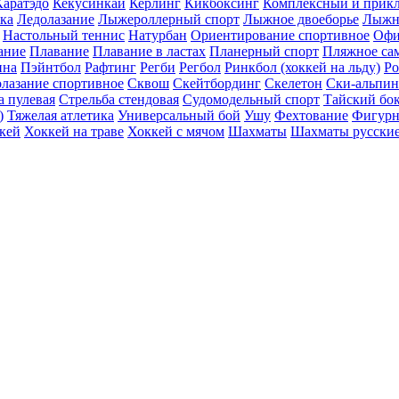
Каратэдо
Кекусинкай
Керлинг
Кикбоксинг
Комплексный и прикл
ика
Ледолазание
Лыжероллерный спорт
Лыжное двоеборье
Лыжн
Настольный теннис
Натурбан
Ориентирование cпортивное
Офи
ание
Плавание
Плавание в ластах
Планерный спорт
Пляжное са
ина
Пэйнтбол
Рафтинг
Регби
Регбол
Ринкбол (хоккей на льду)
Ро
лазание спортивное
Сквош
Скейтбординг
Скелетон
Ски-альпи
а пулевая
Стрельба стендовая
Судомодельный спорт
Тайский бо
)
Тяжелая атлетика
Универсальный бой
Ушу
Фехтование
Фигурн
кей
Хоккей на траве
Хоккей с мячом
Шахматы
Шахматы русски