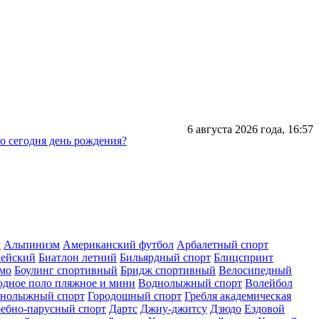
6 августа 2026 года,
16:57
го сегодня день рождения?
л
Альпинизм
Американский футбол
Арбалетный спорт
дейский
Биатлон летний
Бильярдный спорт
Блицспринт
умо
Боулинг спортивный
Бридж спортивный
Велосипедный
одное поло пляжное и мини
Воднолыжный спорт
Волейбол
рнолыжный спорт
Городошный спорт
Гребля академическая
ребно-парусный спорт
Дартс
Джиу-джитсу
Дзюдо
Ездовой