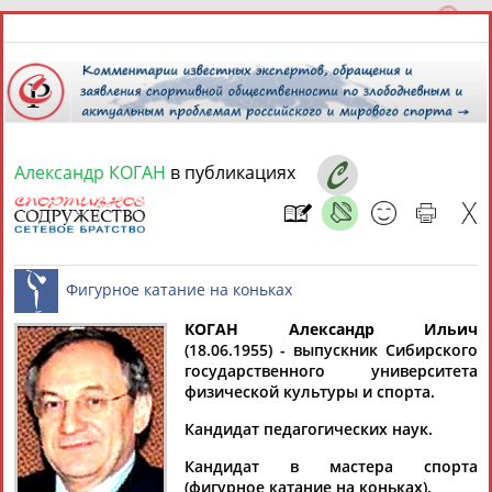
Александр КОГАН
в публикациях
10 августа 2026 года,
22:15
СПОРТСМЕНЫ, ТРЕНЕРЫ И СПЕЦИАЛИСТЫ
КОГАН Александр Ильич
1
персона
Расширенный поиск
Найдено:
(18.06.1955) - выпускник Сибирского
государственного университета
Фигурное катание на коньках
физической культуры и спорта.
Кандидат педагогических наук.
Кандидат в мастера спорта
Александр
(фигурное катание на коньках).