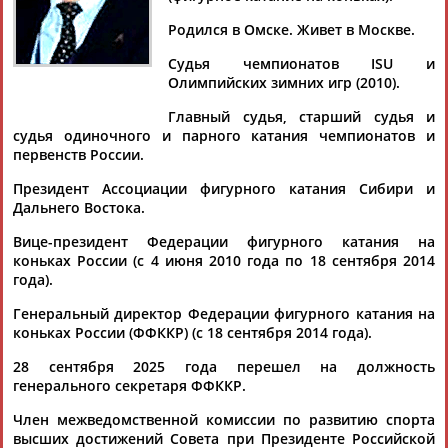
КОГАН
Родился в Омске. Живет в Москве.
Судья чемпионатов ISU и
Ваш запрос: "Александр Коган"
Олимпийских зимних игр (2010).
Документы 1-10 из 129 найденных уникальных документов
Главный судья, старший судья и
судья одиночного и парного катания чемпионатов и
1
2
3
4
...
11
12
13
первенств России.
Президент Ассоциации фигурного катания Сибири и
ФФККР утвердила переход фигуристки Вероники Жилиной в
Дальнего Востока.
сборную Азербайджана
...рассказал позднее в интервью ТАСС генеральный
Вице-президент Федерации фигурного катания на
директор ФФККР
Александр
Коган
, заявка Жилиной на
коньках России (с 4 июня 2010 года по 18 сентября 2014
переход сопровождалась...
года).
(Проект:
Информационное агентство СТАДИОН
)
21.05.2026
Генеральный директор Федерации фигурного катания на
коньках России (ФФККР) (с 18 сентября 2014 года).
Федерация фигурного катания на коньках России провела
жеребьевку спортсменов, выступающих на чемпионате
28 сентября 2025 года перешел на должность
России
генерального секретаря ФФККР.
...секретарь Федерации фигурного катания на коньках
России
Александр
Коган
выразил уверенность в скором
Член межведомственной комиссии по развитию спорта
допуске...
высших достижений Совета при Президенте Российской