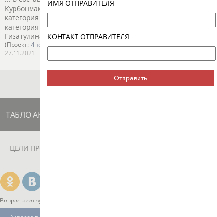
ИМЯ ОТПРАВИТЕЛЯ
Курбонмамадова,
Анастасия
Конкина (обе - весовая
категория до 57 килограммов),... ...Конкина (обе - весовая
категория до 57 килограммов), Алена
Прокопенко
, Дина
Гизатулина (обе - до 70 кг), Анна Гущина,...
КОНТАКТ ОТПРАВИТЕЛЯ
(Проект:
Информационное агентство СТАДИОН
)
27.11.2021
Отправить
ТАБЛО АКТИВНОСТИ
ЦЕЛИ ПРОЕКТА
КОНТАКТЫ
НАШИ КНОПКИ
РЕКЛАМА
Вопросы сотрудничества и совместной деятельности
inform@infosport.ru
Адресов в новостной рассылке: 996