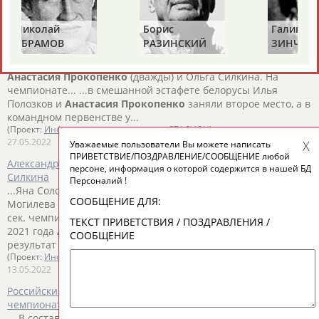
(Проект:
Информационное агентство СТАДИОН
)
30.07.2022
Борис
Галина
Ах
Александр Любимов: Приз Павла Леднева переехал в
РАЗИНСКИЙ
ЗИНЧЕНКО
АН
Москву
...стран – россиянка Гульназ Губайдуллина и белоруски
Анастасия
Прокопенко
(дважды) и Ольга Силкина. На
чемпионате... ...в смешанной эстафете белорусы Илья
Полозков и
Анастасия
Прокопенко
заняли второе место, а в
командном первенстве у...
(Проект:
Информационное агентство СТАДИОН
)
27.05.2022
Уважаемые пользователи Вы можете написать
ПРИВЕТСТВИЕ/ПОЗДРАВЛЕНИЕ/СООБЩЕНИЕ любой
Александр Любимов: В Минске побеждает хозяйка Ольга
персоне, информация о которой содержится в нашей БД
Силкина
Персоналий !
...Яна Соловьева из России, и далее представительница
СООБЩЕНИЕ ДЛЯ:
Могилева
Анастасия
Малашенока. Стартовавшая спустя 74
сек. чемпионка... ...спустя 74 сек. чемпионка мира 2018 и
ТЕКСТ ПРИВЕТСТВИЯ / ПОЗДРАВЛЕНИЯ /
2021 года
Анастасия
Прокопенко
показала лучший
СООБЩЕНИЕ
результат в лазер - ране, но в...
(Проект:
Информационное агентство СТАДИОН
)
13.05.2022
Российские дзюдоисты завоевали бронзу командного
чемпионата Европы в Уфе
... В составе российской команды выступалиДарья