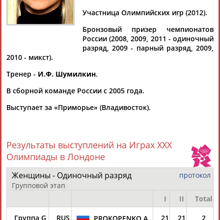
ПРОКОПЕНКО
Участница Олимпийских игр (2012).
Бронзовый призер чемпионатов
Ваш запрос: "Анастасия ПРОКОПЕНКО"
России (2008, 2009, 2011 - одиночный
разряд, 2009 - парный разряд, 2009,
Документы 1-10 из 79 найденных уникальных документов
2010 - микст).
1
2
3
4
...
6
7
8
Тренер -
И.Ф. Шумилкин
.
В сборной команде России с 2005 года.
Более 300 дзюдоистов в Череповце участвовали в
соревнованиях Кубка России
Выступает за «Приморье» (Владивосток).
...кг, Москва), Алена
Прокопенко
(до 78 кг, Санкт-Петербург)
и
Анастасия
Холодилина (свыше 78 кг, Челябинская
область). По...
Результаты выступлений на Играх XXX
(Проект:
Информационное агентство СТАДИОН
)
08.12.2025
Олимпиады в Лондоне
Дзюдо. Fonbet международный турнир среди мужчин и
Женщины - Одиночный разряд
протокол
женщин – этап "Russian Judo Tour". 28 июня (прямая
видеотрансляция)
Групповой этап
...победу также медалистки чемпионата России Стефания
I
II
Total
Власова и
Анастасия
Гончарова, обладательница
национального Кубка... ...Шмелева, медалисты Мировой
Группа G
RUS
21
21
2
PROKOPENKO A