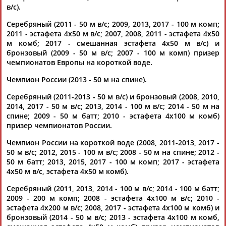
22.04.2026
в/с).
Турнир, посвящённый памяти выдающегося пловца
Серебряный (2011 - 50 м в/с; 2009, 2013, 2017 - 100 м комп;
Дмитрия Волкова
2011 - эстафета 4х50 м в/с; 2007, 2008, 2011 - эстафета 4х50
...Многократный экс-рекордсмен мира в эстафетном
м комб; 2017 - смешанная эстафета 4х50 м в/с) и
плавании
Сергей
Васильевич
Фесиков
; • Многократный
бронзовый (2009 - 50 м в/с; 2007 - 100 м комп) призер
чемпион...
чемпионатов Европы на короткой воде.
(Проект:
Информационное агентство СТАДИОН
)
28.05.2025
Чемпион России (2013 - 50 м на спине).
Сергей Фесиков стал директором по плаванию ФВВСР
Серебряный (2011-2013 - 50 м в/с) и бронзовый (2008, 2010,
Бронзовый призер Олимпийских игр 2012 года
Сергей
2014, 2017 - 50 м в/с; 2013, 2014 - 100 м в/с; 2014 - 50 м на
Фесиков
назначен на пост спортивного директора по
спине; 2009 - 50 м батт; 2010 - эстафета 4х100 м комб)
плаванию Федерации водных... ...водных видов спорта
призер чемпионатов России.
России, ее возглавил Дмитрий Мазепин.
Фесикову
36 лет.
На Олимпиаде 2012 года в Лондоне он завоевал...
Чемпион России на короткой воде (2008, 2011-2013, 2017 -
(Проект:
Информационное агентство СТАДИОН
)
50 м в/с; 2012, 2015 - 100 м в/с; 2008 - 50 м на спине; 2012 -
27.01.2025
50 м батт; 2013, 2015, 2017 - 100 м комп; 2017 - эстафета
4х50 м в/с, эстафета 4х50 м комб).
ФВВСР: В состав комитета по плаванию вошел 21 человек
...Елена Граблина, Игорь Горин, Андрей Гречин, Лариса
Серебряный (2011, 2013, 2014 - 100 м в/с; 2014 - 100 м батт;
Ильченко,
Сергей
Ильин, Юрий Жердев,
Сергей
Куликов,
2009 - 200 м комп; 2008 - эстафета 4х100 м в/с; 2010 -
Евгений Коротышкин,... ...Попов, Владимир Предкин, Денис
эстафета 4х200 м в/с; 2008, 2017 - эстафета 4х100 м комб) и
Пиманков, Рылов,
Сергей
Фесиков
, Анастасия
Фесикова
и
бронзовый (2014 - 50 м в/с; 2013 - эстафета 4х100 м комб,
Андрей Шишин. В конце октября...