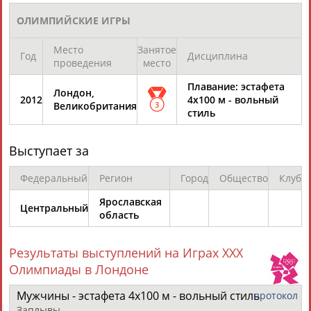
Плавание. Спартакиада 2022. 25 августа (прямая
ОЛИМПИЙСКИЕ ИГРЫ
видеотрансляция)
...Антон Чупков, бронзовый призер Олимпийских игр в
Место
Занятое
Год
Дисциплина
Лондоне
Сергей
Фесиков
, чемпионы мира и Европы
проведения
место
Андрей Минаков,...
(Проект:
Информационное агентство СТАДИОН
)
Плавание: эстафета
Лондон,
25.08.2022
2012
4х100 м - вольный
Великобритания
3
стиль
Плавание. Спартакиада 2022. 24 августа (прямая
видеотрансляция)
...Антон Чупков, бронзовый призер Олимпийских игр в
Выступает за
Лондоне
Сергей
Фесиков
, чемпионы мира и Европы
Андрей Минаков,...
Федеральный
Регион
Город
Общество
Клуб
(Проект:
Информационное агентство СТАДИОН
)
24.08.2022
Ярославская
Центральный
область
Результаты выступлений на Играх XXX
Олимпиады в Лондоне
ТАБЛО АКТИВНОСТИ
Мужчины - эстафета 4х100 м - вольный стиль
протокол
Заплывы