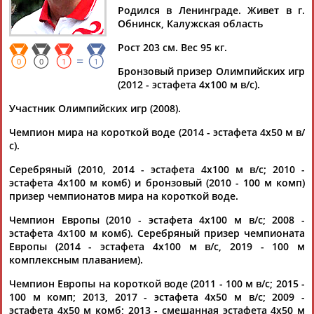
Родился в Ленинграде. Живет в г.
Документы 1-10 из 70 найденных уникальных документов
Обнинск, Калужская область
1
2
3
4
5
6
7
Рост 203 см. Вес 95 кг.
=
0
0
1
1
Бронзовый призер Олимпийских игр
Сергей Фесиков: Российские пловцы пока не получили
(2012 - эстафета 4х100 м в/с).
подтверждения от Европейской федерации плавания о
допуске с национальными символами
Участник Олимпийских игр (2008).
...по плаванию Федерации водных видов спорта России
(ФВВСР)
Сергей
Фесиков
. 5 февраля European Aquatics
Чемпион мира на короткой воде (2014 - эстафета 4х50 м в/
сообщила, что... ...идам", - сказал
Фесиков
. Чемпионат
с).
Европы по водным видам спорта 2026 года пройдет с 25
Серебряный (2010, 2014 - эстафета 4х100 м в/с; 2010 -
июля по 8 августа в Париже. ...
эстафета 4х100 м комб) и бронзовый (2010 - 100 м комп)
(Проект:
Информационное агентство СТАДИОН
)
призер чемпионатов мира на короткой воде.
22.04.2026
В финале Кубка России 11 пловцов выполнили норматив на
Чемпион Европы (2010 - эстафета 4х100 м в/с; 2008 -
чемпионат Европы
эстафета 4х100 м комб). Серебряный призер чемпионата
...по плаванию Федерации водных видов спорта России
Европы (2014 - эстафета 4х100 м в/с, 2019 - 100 м
(ФВВСР)
Сергей
Фесиков
. Ранее в Санкт-Петербурге
комплексным плаванием).
прошли... ...зажигать на первенстве Европы в Германии", -
сказал
Фесиков
. "С точки зрения основной команды мы не
Чемпион Европы на короткой воде (2011 - 100 м в/с; 2015 -
видели...
100 м комп; 2013, 2017 - эстафета 4х50 м в/с; 2009 -
(Проект:
Информационное агентство СТАДИОН
)
эстафета 4х50 м комб; 2013 - смешанная эстафета 4х50 м