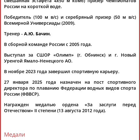
смешанная эстафета 4х50 м комб) призер чемпионатов
(Проект:
Информационное агентство СТАДИОН
)
России на короткой воде.
26.11.2024
Плавание. Игры дружбы 2022. 2 этап. Спорт. 21 ноября
Победитель (100 м в/с) и серебряный призер (50 м в/с)
(прямая видеотрансляция)
Всемирной Универсиады (2009).
...Вековищев, Михаил Довгалюк, Антон Чупков, Кирилл
Тренер -
А.Ю. Бачин
.
Пригода,
Сергей
Фесиков
, Мария Каменева, Арина Суркова,
Светлана...
В сборной команде России с 2005 года.
(Проект:
Информационное агентство СТАДИОН
)
21.11.2022
Выступал за СШОР «Олимп» (г. Обнинск) и г. Новый
Плавание. Игры дружбы 2022. 2 этап. Спорт. 20 ноября
Уренгой Ямало-Ненецкого АО.
(прямая видеотрансляция)
В ноябре 2023 года завершил спортивную карьеру.
...Вековищев, Михаил Довгалюк, Антон Чупков, Кирилл
Пригода,
Сергей
Фесиков
, Мария Каменева, Арина Суркова,
27 января 2025 года назначен на пост спортивного
Светлана...
директора по плаванию Федерации водных видов спорта
(Проект:
Информационное агентство СТАДИОН
)
России (ФВВСР).
20.11.2022
Награжден медалью ордена «За заслуги перед
Плавание. Спартакиада 2022. 26 августа (прямая
Отечеством» II степени (13 августа 2012 года).
видеотрансляция)
...Антон Чупков, бронзовый призер Олимпийских игр в
Лондоне
Сергей
Фесиков
, чемпионы мира и Европы
Андрей Минаков,...
Медали
(Проект:
Информационное агентство СТАДИОН
)
26.08.2022