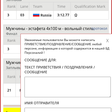
Rank
Lane
Team
Time
Qualification Mark
ЦЕЛИ ПРОЕКТА
КОНТАКТЫ
НАШИ КНОПКИ
РЕКЛАМА
3
03
3:12.77
Q
Russia
Мужчины - эстафета 4х100 м - вольный стиль
протокол
Финал
Вопросы сотрудничества и совместной деятельности
inform@infosport.ru
Уважаемые пользователи Вы можете написать
Rank
Lane
Team
Time
Diff
Адресов в новостной рассылке: 997
ПРИВЕТСТВИЕ/ПОЗДРАВЛЕНИЕ/СООБЩЕНИЕ любой
персоне, информация о которой содержится в нашей БД
3
03
3:11.41
+1.48
Russia
Подпишись
Персоналий !
СООБЩЕНИЕ ДЛЯ:
©
Стадион, 1998-2026
Мужчины - Вольный стиль 50 м
протокол
ТЕКСТ ПРИВЕТСТВИЯ / ПОЗДРАВЛЕНИЯ /
Заплывы
Разработка и поддержка ООО НАИТ «Стадион»
СООБЩЕНИЕ
Qualification
Rank
Heat
Athlete
Time
Mark
FESIKOV
21
8
22.42
Sergei
ИМЯ ОТПРАВИТЕЛЯ