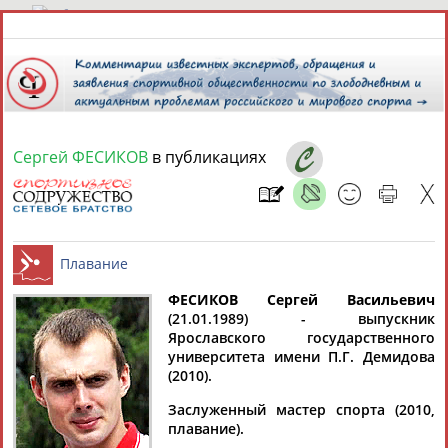
10 августа 2026 года,
12:46
СПОРТСМЕНЫ, ТРЕНЕРЫ И СПЕЦИАЛИСТЫ
Сергей ФЕСИКОВ
в публикациях
1
персона
Расширенный поиск
Найдено:
ФЕСИКОВ Сергей Васильевич
(21.01.1989) - выпускник
Ярославского государственного
Сергей
Плавание
университета имени П.Г. Демидова
ФЕСИКОВ
(2010).
Заслуженный мастер спорта (2010,
плавание).
Ваш запрос: "Сергей ФЕСИКОВ "