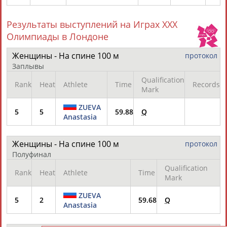
Результаты выступлений на Играх XXX
Олимпиады в Лондоне
Женщины - На спине 100 м
протокол
Заплывы
Qualification
Rank
Heat
Athlete
Time
Records
Mark
ZUEVA
5
5
59.88
Q
Anastasia
Женщины - На спине 100 м
протокол
Полуфинал
Qualification
Rank
Heat
Athlete
Time
Mark
ZUEVA
5
2
59.68
Q
Anastasia