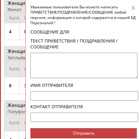
Женщины - На спине 100 м
протокол
Уважаемые пользователи Вы можете написать
Финал
ПРИВЕТСТВИЕ/ПОЗДРАВЛЕНИЕ/СООБЩЕНИЕ любой
персоне, информация о которой содержится в нашей БД
Rank
Lane
Athlete
Time
Records
Diff
Персоналий !
ZUEVA
4
02
59.00
+0.67
СООБЩЕНИЕ ДЛЯ:
Anastasia
ТЕКСТ ПРИВЕТСТВИЯ / ПОЗДРАВЛЕНИЯ /
СООБЩЕНИЕ
Женщины - На спине 200 м
протокол
Заплывы
Qualification
Rank
Heat
Athlete
Time
Mark
ZUEVA
ИМЯ ОТПРАВИТЕЛЯ
8
3
2:09.36
Q
Anastasia
Женщины - На спине 200 м
протокол
КОНТАКТ ОТПРАВИТЕЛЯ
Полуфинал
Qualification
Rank
Heat
Athlete
Time
Mark
Отправить
ZUEVA