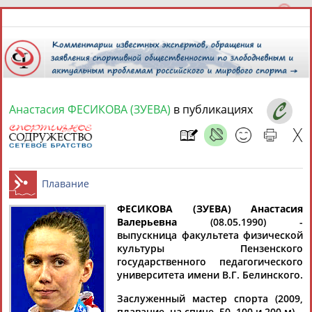
Анастасия ФЕСИКОВА (ЗУЕВА)
в публикациях
7 августа 2026 года,
05:42
СПОРТСМЕНЫ, ТРЕНЕРЫ И СПЕЦИАЛИСТЫ
ФЕСИКОВА (ЗУЕВА) Анастасия
1
персона
Расширенный поиск
Найдено:
Валерьевна
(08.05.1990) -
выпускница факультета физической
Плавание
культуры Пензенского
государственного педагогического
университета имени В.Г. Белинского.
Заслуженный мастер спорта (2009,
Анастасия
плавание, на спине, 50, 100 и 200 м).