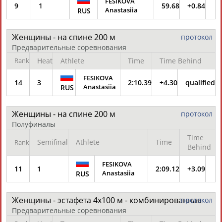
FESIKOVA
9
1
59.68
+0.84
Anastasiia
RUS
Женщины - на спине 200 м
протокол
Предварительные соревнования
Rank
Heat
Athlete
Time
Time Behind
FESIKOVA
14
3
2:10.39
+4.30
qualified
Anastasiia
RUS
Женщины - на спине 200 м
протокол
Полуфиналы
Time
Semifinal
Athlete
Time
Rank
Behind
FESIKOVA
11
1
2:09.12
+3.09
Anastasiia
RUS
Женщины - эстафета 4х100 м - комбинированная
протокол
Предварительные соревнования