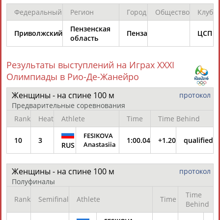
Федеральный
Регион
Город
Общество
Клуб
Пензенская
Приволжский
Пенза
ЦСП
область
Результаты выступлений на Играх XXXI
Олимпиады в Рио-Де-Жанейро
Женщины - на спине 100 м
протокол
Предварительные соревнования
Rank
Heat
Athlete
Time
Time Behind
FESIKOVA
10
3
1:00.04
+1.20
qualified
Anastasiia
RUS
Женщины - на спине 100 м
протокол
Полуфиналы
Time
Rank
Semifinal
Athlete
Time
Behind