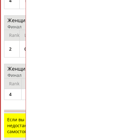
4
1
2:07.88
Q
Anastasia
Женщины - На спине 200 м
протокол
Финал
Rank
Lane
Athlete
Time
Records
Diff
ZUEVA
2
06
2:05.92
+1.86
Anastasia
Женщины - Эстафета 4х100 м комбинированная
протокол
Финал
Rank
Lane
Athlete
Time
Records
Diff
4
08
3:56.03
+3.98
Russia
Если вы нашли ошибку в данных или имеете
недостающую информацию, внесите изменения
самостоятельно