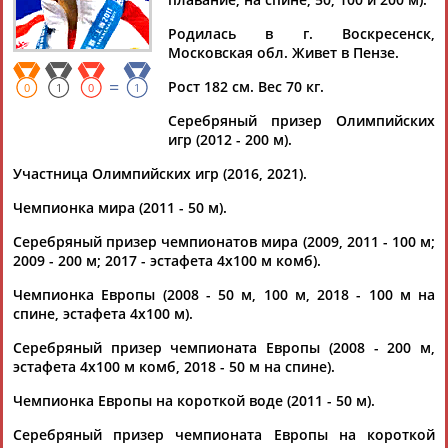
ФЕСИКОВА
Родилась в г. Воскресенск,
Московская обл. Живет в Пензе.
Ваш запрос: "Анастасия ФЕСИКОВА (ЗУЕВА)"
=
Рост 182 см. Вес 70 кг.
0
1
0
1
По условиям запроса публикаций нет
Серебряный призер Олимпийских
игр (2012 - 200 м).
Участница Олимпийских игр (2016, 2021).
Чемпионка мира (2011 - 50 м).
Серебряный призер чемпионатов мира (2009, 2011 - 100 м;
ТАБЛО АКТИВНОСТИ
2009 - 200 м; 2017 - эстафета 4х100 м комб).
Чемпионка Европы (2008 - 50 м, 100 м, 2018 - 100 м на
спине, эстафета 4х100 м).
ЦЕЛИ ПРОЕКТА
КОНТАКТЫ
НАШИ КНОПКИ
РЕКЛАМА
Серебряный призер чемпионата Европы (2008 - 200 м,
эстафета 4х100 м комб, 2018 - 50 м на спине).
Чемпионка Европы на короткой воде (2011 - 50 м).
Вопросы сотрудничества и совместной деятельности
inform@infosport.ru
Серебряный призер чемпионата Европы на короткой