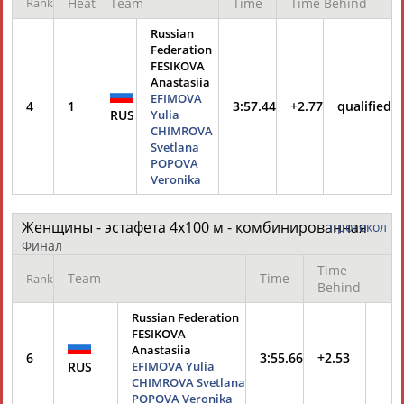
Rank
Heat
Team
Time
Time Behind
Russian
Federation
FESIKOVA
Anastasiia
EFIMOVA
4
1
3:57.44
+2.77
qualified
RUS
Yulia
CHIMROVA
Svetlana
POPOVA
Veronika
Женщины - эстафета 4х100 м - комбинированная
протокол
Финал
Time
Team
Time
Rank
Behind
Russian Federation
FESIKOVA
Anastasiia
6
3:55.66
+2.53
RUS
EFIMOVA Yulia
CHIMROVA Svetlana
POPOVA Veronika