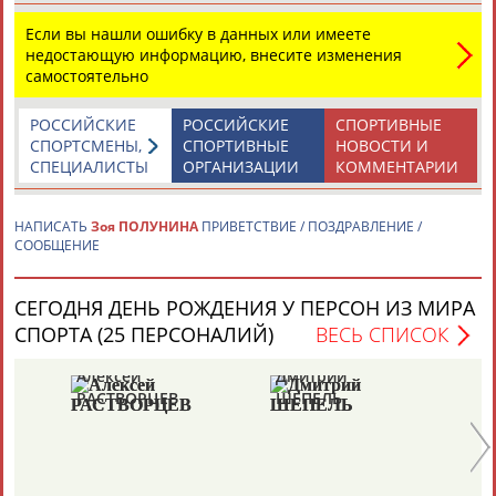
Адресов в новостной рассылке: 996
Если вы нашли ошибку в данных или имеете
Подпишись
недостающую информацию, внесите изменения
самостоятельно
©
Стадион, 1998-2026
Разработка и поддержка ООО НАИТ «Стадион»
РОССИЙСКИЕ
РОССИЙСКИЕ
СПОРТИВНЫЕ
СПОРТСМЕНЫ,
СПОРТИВНЫЕ
НОВОСТИ И
СПЕЦИАЛИСТЫ
ОРГАНИЗАЦИИ
КОММЕНТАРИИ
НАПИСАТЬ
Зоя ПОЛУНИНА
ПРИВЕТСТВИЕ / ПОЗДРАВЛЕНИЕ /
СООБЩЕНИЕ
СЕГОДНЯ ДЕНЬ РОЖДЕНИЯ У ПЕРСОН ИЗ МИРА
СПОРТА (25 ПЕРСОНАЛИЙ)
ВЕСЬ СПИСОК
Алексей
Дмитрий
Ю
РАСТВОРЦЕВ
ШЕПЕЛЬ
Е