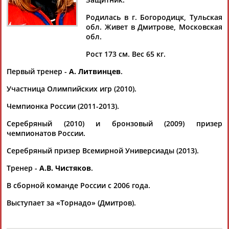
...Александра Капустина, Светлана Ткачёва, Алена Хомич,
Анна Щукина /все - СКИФ/, Инна Дюбанок, Ольга Пермякова,
Родилась в г. Богородицк, Тульская
Зоя
Полунина
/все - "Торнадо"/. Нападающие: Ольга
обл. Живет в Дмитрове, Московская
Семенец, Ольга Сосина, Светлана Терентьева, Екатерина
обл.
Смоленцева /СКИФ/, Ия...
(Проект:
Информационное агентство СТАДИОН
)
Рост 173 см. Вес 65 кг.
12.04.2011
Первый тренер -
А. Литвинцев
.
Участница Олимпийских игр (2010).
Чемпионка России (2011-2013).
Серебряный (2010) и бронзовый (2009) призер
ТАБЛО АКТИВНОСТИ
чемпионатов России.
Серебряный призер Всемирной Универсиады (2013).
ЦЕЛИ ПРОЕКТА
КОНТАКТЫ
НАШИ КНОПКИ
РЕКЛАМА
Тренер -
А.В. Чистяков
.
В сборной команде России с 2006 года.
Выступает за «Торнадо» (Дмитров).
Вопросы сотрудничества и совместной деятельности
inform@infosport.ru