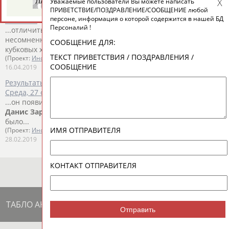
ЛАУРИТЕНАС
ОГАНОВ
Ц
Уважаемые пользователи Вы можете написать
Хоккей. Плей-офф. Финал. ЦСКА (Москва) - "Авангард" (Омск).
ПРИВЕТСТВИЕ/ПОЗДРАВЛЕНИЕ/СООБЩЕНИЕ любой
персоне, информация о которой содержится в нашей БД
Матч №2
Персоналий !
...отличиться тремя шайбами в плей-офф. Король тут,
несомненно,
Данис
Зарипов
, на счету которого три
СООБЩЕНИЕ ДЛЯ:
кубковых хет-трика. ...
ТЕКСТ ПРИВЕТСТВИЯ / ПОЗДРАВЛЕНИЯ /
(Проект:
Информационное агентство СТАДИОН
)
СООБЩЕНИЕ
16.04.2019
Результаты игрового дня регулярного чемпионата КХЛ.
Среда, 27 февраля
...он появился на льду при счёте 0:4. Вернулся в состав и
Данис
Зарипов
, пропускавший первую игру. Бобу Хартли не
было...
ИМЯ ОТПРАВИТЕЛЯ
(Проект:
Информационное агентство СТАДИОН
)
28.02.2019
КОНТАКТ ОТПРАВИТЕЛЯ
ТАБЛО АКТИВНОСТИ
Отправить