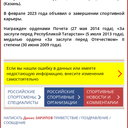
(Казань).
В гала-матче команда "Легенды хоккея" обыграла сборную
Ночной хоккейной лиги
В феврале 2023 года объявил о завершении спортивной
...мира, единственный пятикратный обладатель Кубка
карьеры.
Гагарина
Данис
Зарипов
. "Это праздник в первую очередь
для...
Награжден орденами Почета (27 мая 2014 года), «За
(Проект:
Информационное агентство СТАДИОН
)
заслуги перед Республикой Татарстан» (5 июля 2013 года),
11.05.2023
медалью ордена «За заслуги перед Отечеством» II
СКА победил ярославский "Локомотив" в чемпионате КХЛ
степени (30 июня 2009 года).
...Максима Сушинского (819 очков). Второе место занимает
Данис
Зарипов
(974), лидером является Сергей Мозякин (1
212). ...
(Проект:
Информационное агентство СТАДИОН
)
Если вы нашли ошибку в данных или имеете
15.09.2022
недостающую информацию, внесите изменения
Хоккей. Матч мировых звезд хоккея - легендарный
самостоятельно
овертайм. Команда Семина - команда Дацюка (прямая
видеотрансляция)
РОССИЙСКИЕ
РОССИЙСКИЕ
СПОРТИВНЫЕ
...Александр Гуськов, Антон Бурдасов, Максим Афиногенов,
СПОРТСМЕНЫ,
СПОРТИВНЫЕ
НОВОСТИ И
Данис
Зарипов
, Александр Суздалев, Денис Казанский,
СПЕЦИАЛИСТЫ
ОРГАНИЗАЦИИ
КОММЕНТАРИИ
Алексей...
(Проект:
Информационное агентство СТАДИОН
)
30.06.2022
НАПИСАТЬ
Данис ЗАРИПОВ
ПРИВЕТСТВИЕ / ПОЗДРАВЛЕНИЕ /
СООБЩЕНИЕ
Вадим Шипачев признан самым ценным игроком