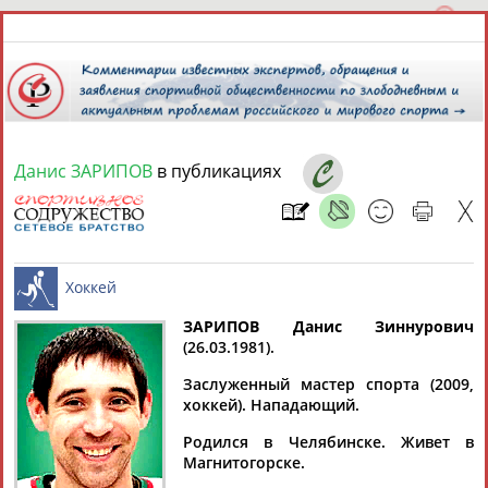
Данис ЗАРИПОВ
в публикациях
7 августа 2026 года,
02:55
СПОРТСМЕНЫ, ТРЕНЕРЫ И СПЕЦИАЛИСТЫ
ЗАРИПОВ Данис Зиннурович
1
персона
Расширенный поиск
Найдено:
(26.03.1981).
Хоккей
Заслуженный мастер спорта (2009,
хоккей). Нападающий.
Родился в Челябинске. Живет в
Магнитогорске.
Данис