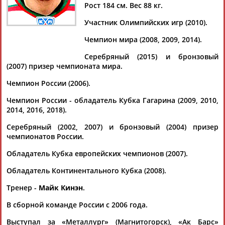
ЗАРИПОВ
Рост 184 см. Вес 88 кг.
Участник Олимпийских игр (2010).
Ваш запрос: "Данис Зарипов"
Чемпион мира (2008, 2009, 2014).
Документы 1-10 из 143 найденных уникальных документов
Серебряный (2015) и бронзовый
(2007) призер чемпионата мира.
1
2
3
4
...
13
14
15
Чемпион России (2006).
Хоккей. Кубок Гимаева 2025. Легенды хоккея (прямая
Чемпион России - обладатель Кубка Гагарина (2009, 2010,
видеотрансляция)
2014, 2016, 2018).
...ВАЛЕРИЙ ДАВЫДОВ ЕВГЕНИЙ БУЦАЕВ ВЯЧЕСЛАВ
Серебряный (2002, 2007) и бронзовый (2004) призер
ЗАРИПОВ
ДАНИС
чемпионатов России.
СУШИНСКИЙ МАКСИМТЕРЕЩЕНКО АЛЕКСЕЙ ...
(Проект:
Информационное агентство СТАДИОН
)
Обладатель Кубка европейских чемпионов (2007).
12.01.2025
КХЛ объявила состав символической сборной лиги за 15 лет
Обладатель Континентального Кубка (2008).
существования турнира
Тренер -
Майк Кинэн
.
...Кевин Даллмэн ("Барыс", СКА); нападающие -
Данис
Зарипов
("Ак Барс", магнитогорский...
В сборной команде России с 2006 года.
(Проект:
Информационное агентство СТАДИОН
)
19.05.2023
Выступал за «Металлург» (Магнитогорск), «Ак Барс»