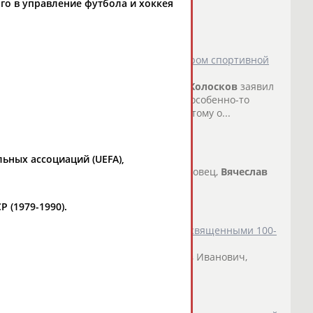
ого в управление футбола и хоккея
Вьетнамом и Таиландом являются примером спортивной
го футбольного союза (РФС)
Вячеслав
Колосков
заявил
оварищеские мат... ...в том, что у нас особенно-то
ов
, оценивая уровень соперников. – Поэтому о...
о СТАДИОН
)
би в Петровском парке
ьных ассоциаций (UEFA),
ах, Станислав Черчесов, Анатолий Бышовец,
Вячеслав
 ложах, бесполезны...
о СТАДИОН
)
 (1979-1990).
женных деятелей отрасли медалями, посвященными 100-
венного органа управления ФКиС
те Министров СССР -
Колосков
Вячеслав
Иванович,
и хоккея...
о СТАДИОН
)