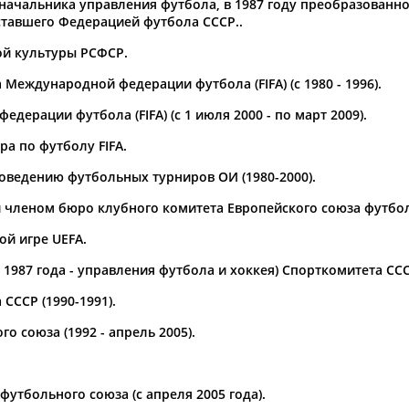
 начальника управления футбола, в 1987 году преобразованн
 ставшего Федерацией футбола СССР..
1
2
3
4
...
12
13
14
й культуры РСФСР.
 участников чемпионата мира
Вячеслав Колосков: Матчи с 
Международной федерации футбола (FIFA) (с 1980 - 1996).
дипломатии
ии
Вячеслав
Колосков
. Ранее
Почетный президент Российско
ерации футбола (FIFA) (с 1 июля 2000 - по март 2009).
то нам нравится. Чушь
РИА Новости, что предстоящие т
а по футболу FIFA.
отказался от участия, пока...
выбора и нет, - сказал
Колоск
(Проект:
Информационное агентств
роведению футбольных турниров ОИ (1980-2000).
26.08.2024
торая принимает решения под
Евгений Макеев: Огненное дер
 членом бюро клубного комитета Европейского союза футбол
Практически аншлаг на трибун
ой игре UEFA
.
о союза
Вячеслав
Колосков
.
Колосков
и Наташа Королева в
х стандартов в мировом
(Проект:
Информационное агентств
1987 года - управления футбола и хоккея) Спорткомитета СССР
05.03.2024
 не отстранять...
СССР (1990-1991).
В Минспорта наградили заслу
летию образования государст
о союза (1992 - апрель 2005).
ов вводить не надо
...культуре и спорту при Сове
С)
Вячеслав
Колосков
заявил
начальник Управления футбола 
е искусственные проблемы? С
(Проект:
Информационное агентств
08.10.2023
так уже заплатил за...
утбольного союза (с апреля 2005 года).