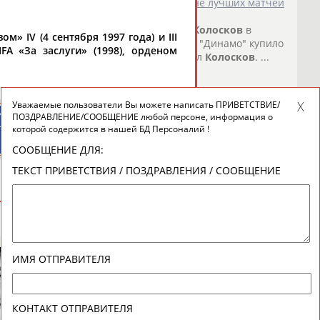
артака" и "Динамо" смотрелось на уровне лучших матчей
го футбольного союза (РФС)
Вячеслав
Колосков
в
» IV (4 сентября 1997 года) и III
л высокий уровень фу... ... тур подряд. "Динамо" купило
A «За заслуги» (1998), орденом
а они игру команды не усилили", - сказал
Колосков
. ...
о СТАДИОН
)
разрешить на стадионах крепкий алкоголь
Уважаемые пользователи Вы можете написать ПРИВЕТСТВИЕ/
ИЙСКИЕ
СПОРТИВНЫЕ
го футбольного союза (РФС)
Вячеслав
Колосков
заявил
ПОЗДРАВЛЕНИЕ/СООБЩЕНИЕ любой персоне, информация о
ТИВНЫЕ
НОВОСТИ И
которой содержится в нашей БД Персоналий !
осится к инициа... ...никто ради этого на стадион не
НИЗАЦИИ
КОММЕНТАРИИ
анее президент Российской премьер-лиги (РПЛ)...
СООБЩЕНИЕ ДЛЯ:
о СТАДИОН
)
ТЕКСТ ПРИВЕТСТВИЯ / ПОЗДРАВЛЕНИЯ / СООБЩЕНИЕ
ВЕСЬ СПИСОК
ИМЯ ОТПРАВИТЕЛЯ
КОНТАКТ ОТПРАВИТЕЛЯ
новостной рассылке: 996
Дмитрий
Юрий