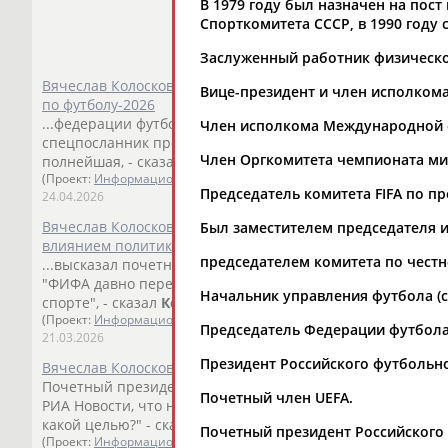
В 1979 году был назначен на пост
Спорткомитета СССР, в 1990 году
Заслуженный работник физическо
Вячеслав Колосков: Трамп не сможет повлиять на состав
Вице-президент и член исполкома 
по футболу-2026
...федерации футбола (ФИФА), почетный член организац
Член исполкома Международной фед
спецпосланник президента США по... ...пригласили тех, к
Член Оргкомитета чемпионата мир
полнейшая, - сказал
Колосков
. - Во-первых, Иран еще не 
(Проект:
Информационное агентство СТАДИОН
)
Председатель комитета FIFA по п
24.04.2026
Вячеслав Колосков: ФИФА давно стала организацией, ко
Был заместителем председателя и
влиянием политики
председателем комитета по честн
...высказал почетный президент Российского футбольног
"ФИФА давно перестала быть просто... ...пример двойны
Начальник управления футбола (с 
спорте", - сказал
Колосков
. Ранее ФИФА приняла решение
(Проект:
Информационное агентство СТАДИОН
)
Председатель Федерации футбола 
21.03.2026
Президент Российского футбольног
Вячеслав Колосков: Лимит вводить надо, а никаких налог
Почетный президент Российского футбольного союза (РФ
Почетный член UEFA.
РИА Новости, что не поддерживает идею налога ... ...себ
какой целью?" - сказал
Колосков
. "Дело в том, что клуб и 
Почетный президент Российского ф
(Проект:
Информационное агентство СТАДИОН
)