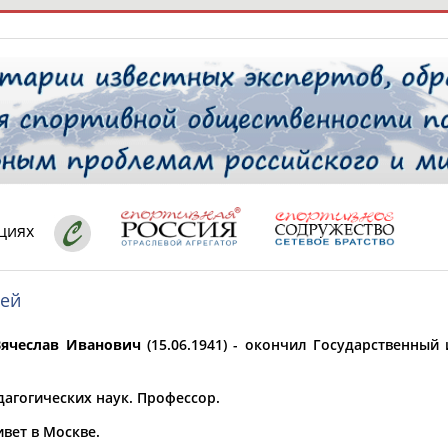
РЕСУРСНАЯ ПЛОЩАДКА
ТАБЛО АК
 специалисты
циях
кей
ставляет регион*
 выбран
ячеслав Иванович
(15.06.1941) - окончил Государственный
* для действующих спортсменов
то рождения
 выбран
дагогических наук. Профессор.
ион проживания
вет в Москве.
 выбран