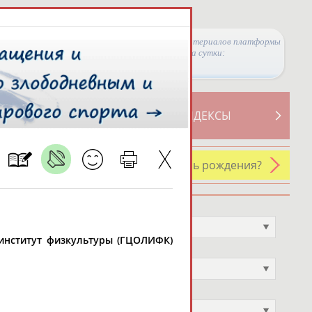
Просмотры материалов платформы
за сутки:
ТИВНОСТИ
СВОДНЫЕ ИНДЕКСЫ
У кого сегодня день рождения?
Профессия
Не выбран
 институт физкультуры (ГЦОЛИФК)
Спортивное звание
Не выбран
Учёное звание
Не выбран