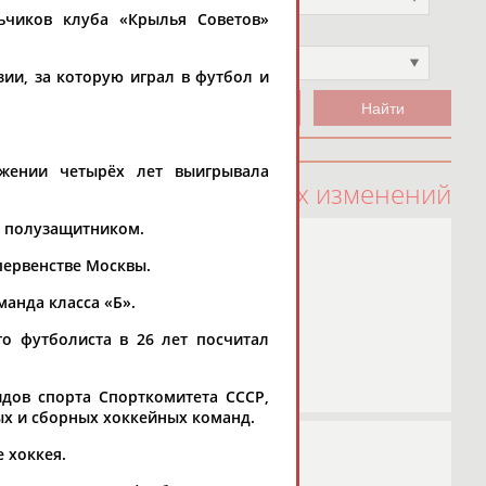
ьчиков клуба «Крылья Советов»
Чемпион
Не выбран
ии, за которую играл в футбол и
яжении четырёх лет выигрывала
100 последних изменений
, полузащитником.
первенстве Москвы.
манда класса «Б».
о футболиста в 26 лет посчитал
дов спорта Спорткомитета СССР,
ых и сборных хоккейных команд.
 хоккея.