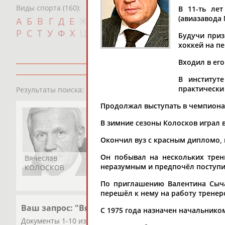
Виды спорта (160):
В 11-ть ле
Дат
(авиазавода 
А
Б
В
Г
Д
Е
Ж
З
И
К
Л
М
Н
О
П
с
Р
С
Т
У
Ф
Х
Ц
Ч
Ш
Щ
Э
Ю
Я
Будучи приз
хоккей на п
Входил в ег
В институт
1
персона
практически
Результаты поиска:
Продолжал выступать в чемпиона
В зимние сезоны Колосков играл 
Окончил вуз с красным дипломо, п
Он побывал на нескольких трен
Вячеслав
неразумным и предпочёл поступи
КОЛОСКОВ
По приглашению Валентина Сыча
перешёл к нему на работу трене
Ваш запрос: "Вячеслав КОЛОСКОВ"
С 1975 года назначен начальнико
Документы 1-10 из 137 найденных уникальных документо