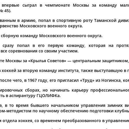
т впервые сыграл в чемпионате Москвы за команду мал
а рождения
№ 45).
по
чч
мм
год
чч
мм
год
ванным в армию, попал в спортивную роту Таманской дивиз
ервенство Московского военного округа.
о сборную команду Московского военного округа.
е сразу попал в его первую команду, которая на прот
 все соревнования со своим участием.
те Москвы за «Крылья Советов» — центральным защитником
в хоккей за вторую команду института, также выступавшую в 
осле чего, в 1967 году, его пригласил «Труд» из Ногинска, ко
ировочных сборах, но начинать карьеру профессиональног
ть в аспирантуру ГЦОЛИФКа.
, в то время бывшего начальником управления зимних ви
ром-методистом по научному обеспечению подготовки клубн
м отдела хоккея, со временем преобразованного в управление
в