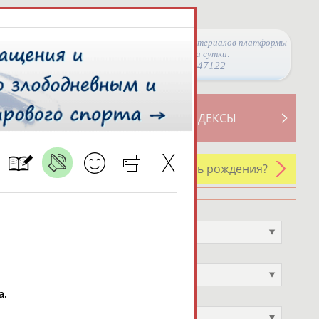
Просмотры материалов платформы
за сутки:
47122
ТИВНОСТИ
СВОДНЫЕ ИНДЕКСЫ
У кого сегодня день рождения?
Профессия
Не выбран
Спортивное звание
Не выбран
а.
Учёное звание
Не выбран