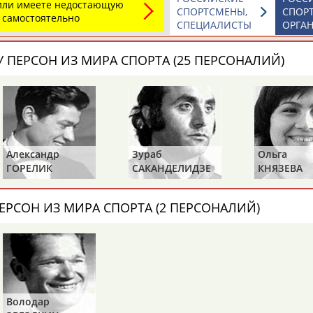
 или имеете недостающую
СПОРТСМЕНЫ,
СПОР
 самостоятельно
СПЕЦИАЛИСТЫ
ОРГА
боксу Роман Романчук
ра по боксу
Роман
Романчук
ьеру, Светлана Андреева.
 ПЕРСОН ИЗ МИРА СПОРТА (25 ПЕРСОНАЛИЙ)
, что летом 2008 года перед
Александр
Зураб
Ольга
ОНТАКТЫ
НАШИ КНОПКИ
РЕКЛАМА
ГОРЕЛИК
САКАНДЕЛИДЗЕ
КНЯЗЕВА
t.ru
ЕРСОН ИЗ МИРА СПОРТА (2 ПЕРСОНАЛИЙ)
Адресов в 
Подпиши
Володар