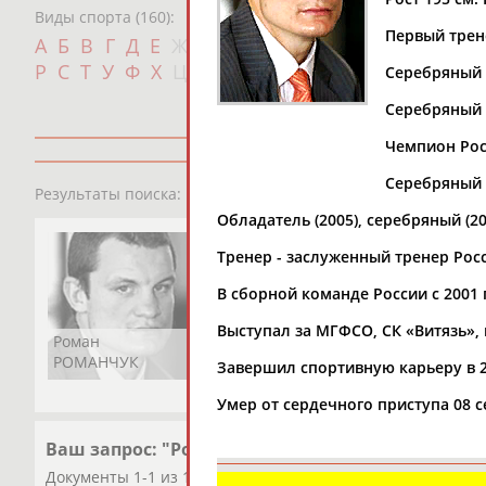
Виды спорта (160):
Первый трен
Дат
А
Б
В
Г
Д
Е
Ж
З
И
К
Л
М
Н
О
П
с
Р
С
Т
У
Ф
Х
Ц
Ч
Ш
Щ
Э
Ю
Я
Серебряный 
Серебряный 
Чемпион Росс
Серебряный п
1
персона
Результаты поиска:
Обладатель (2005), серебряный (2
Тренер - заслуженный тренер Рос
В сборной команде России с 2001 
Выступал за МГФСО, СК «Витязь», 
Роман
РОМАНЧУК
Завершил спортивную карьеру в 2
Умер от сердечного приступа 08 с
Ваш запрос: "Роман РОМАНЧУК"
Документы 1-1 из 1 найденных уникальных документов