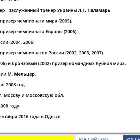
ер - заслуженный тренер Украины
Л.Г. Паламарь
.
а рождения
по
чч
мм
год
чч
мм
год
призер чемпионата мира (2005).
призер чемпионата Европы (2006).
ии (2004, 2006).
ризер чемпионатов России (2002, 2003, 2007).
006) и бронзовый (2002) призер командных Кубков мира.
сии
М. Мельцер
.
по 2008 год.
г. Москву и Московскую обл.
008 году.
ентября 2016 года в Одессе.
РОССИЙСКИЕ
РОСС