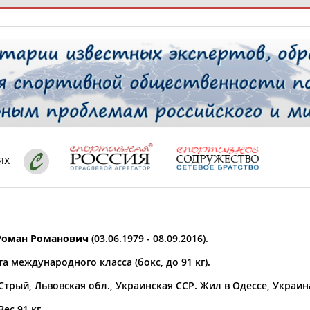
РЕСУРСНАЯ ПЛОЩАДКА
ТАБЛО АК
 специалисты
ях
ставляет регион*
 выбран
оман Романович
(03.06.1979 - 08.09.2016).
* для действующих спортсменов
то рождения
а международного класса (бокс, до 91 кг).
 выбран
 Стрый, Львовская обл., Украинская ССР. Жил в Одессе, Украин
ион проживания
 выбран
Вес 91 кг.