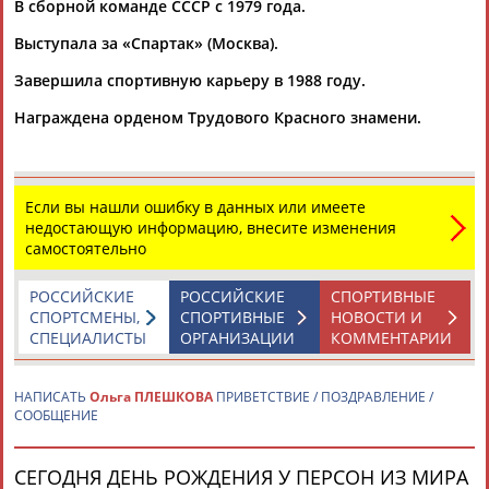
В сборной команде СССР с 1979 года.
Выступала за «Спартак» (Москва).
Завершила спортивную карьеру в 1988 году.
Вопросы сотрудничества и совместной деятельности
inform@infosport.ru
Награждена орденом Трудового Красного знамени.
Адресов в новостной рассылке: 996
Подпишись
©
Стадион, 1998-2026
Если вы нашли ошибку в данных или имеете
недостающую информацию, внесите изменения
Разработка и поддержка ООО НАИТ «Стадион»
самостоятельно
РОССИЙСКИЕ
РОССИЙСКИЕ
СПОРТИВНЫЕ
СПОРТСМЕНЫ,
СПОРТИВНЫЕ
НОВОСТИ И
СПЕЦИАЛИСТЫ
ОРГАНИЗАЦИИ
КОММЕНТАРИИ
НАПИСАТЬ
Ольга ПЛЕШКОВА
ПРИВЕТСТВИЕ / ПОЗДРАВЛЕНИЕ /
СООБЩЕНИЕ
СЕГОДНЯ ДЕНЬ РОЖДЕНИЯ У ПЕРСОН ИЗ МИРА