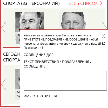
СПОРТА (33 ПЕРСОНАЛИЙ)
ВЕСЬ СПИСОК
Валерий
Владимир
Ал
Уважаемые пользователи Вы можете написать
ПРИВЕТСТВИЕ/ПОЗДРАВЛЕНИЕ/СООБЩЕНИЕ любой
ГАЗЗАЕВ
РЫБАКОВ
Д
персоне, информация о которой содержится в нашей БД
Персоналий !
СЕГОДНЯ ДЕНЬ ПАМЯТИ У ПЕРСОН ИЗ МИРА
СООБЩЕНИЕ ДЛЯ:
СПОРТА (6 ПЕРСОНАЛИЙ)
ВЕСЬ СПИСОК
ТЕКСТ ПРИВЕТСТВИЯ / ПОЗДРАВЛЕНИЯ /
СООБЩЕНИЕ
Анатолий
Александр
Ге
ИМЯ ОТПРАВИТЕЛЯ
РАХЛИН
ЯГУБКИН
ТУ