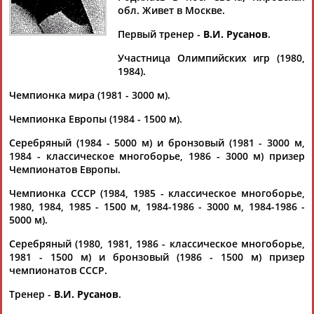
ПЛЕШКОВА
обл. Живет в Москве.
Первый тренер -
В.И. Русанов
.
Ваш запрос: "Ольга ПЛЕШКОВА"
Участница Олимпийских игр (1980,
1984).
Документы 1-1 из 1 найденных уникальных документов
Чемпионка мира (1981 - 3000 м).
Нужные и не нужные "пятёрка" и "полуторка"
...9 мин. Этого добилась Карин Кессов из ГДР. Москвичка
Чемпионка Европы (1984 - 1500 м).
Ольга
Плешкова
в 1980 году на Медео первой...
Серебряный (1984 - 5000 м) и бронзовый (1981 - 3000 м,
(Проект:
Информационное агентство СТАДИОН
)
18.02.2021
1984 - классическое многоборье, 1986 - 3000 м) призер
Чемпионатов Европы.
Чемпионка СССР (1984, 1985 - классическое многоборье,
1980, 1984, 1985 - 1500 м, 1984-1986 - 3000 м, 1984-1986 -
5000 м).
ТАБЛО АКТИВНОСТИ
Серебряный (1980, 1981, 1986 - классическое многоборье,
1981 - 1500 м) и бронзовый (1986 - 1500 м) призер
чемпионатов СССР.
ЦЕЛИ ПРОЕКТА
КОНТАКТЫ
НАШИ КНОПКИ
РЕКЛАМА
Тренер -
В.И. Русанов
.