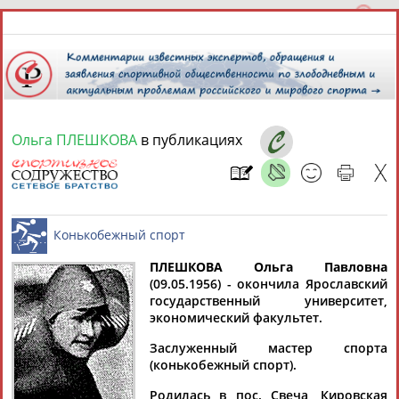
Ольга ПЛЕШКОВА
в публикациях
7 августа 2026 года,
20:44
СПОРТСМЕНЫ, ТРЕНЕРЫ И СПЕЦИАЛИСТЫ
ПЛЕШКОВА Ольга Павловна
1
персона
Расширенный поиск
Найдено:
(09.05.1956) - окончила Ярославский
государственный университет,
Конькобежный спорт
экономический факультет.
Заслуженный мастер спорта
(конькобежный спорт).
Ольга
Родилась в пос. Свеча, Кировская