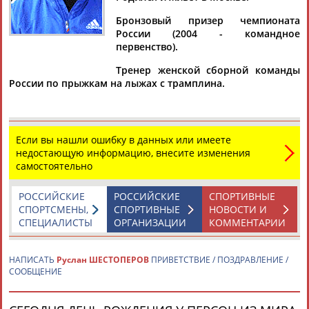
ШЕСТОПЕРОВ
Бронзовый призер чемпионата
России (2004 - командное
первенство).
Ваш запрос: "Руслан ШЕСТОПЕРОВ"
Тренер женской сборной команды
По условиям запроса публикаций нет
России по прыжкам на лыжах с трамплина.
Если вы нашли ошибку в данных или имеете
недостающую информацию, внесите изменения
самостоятельно
ТАБЛО АКТИВНОСТИ
РОССИЙСКИЕ
РОССИЙСКИЕ
СПОРТИВНЫЕ
СПОРТСМЕНЫ,
СПОРТИВНЫЕ
НОВОСТИ И
ЦЕЛИ ПРОЕКТА
КОНТАКТЫ
НАШИ КНОПКИ
РЕКЛАМА
СПЕЦИАЛИСТЫ
ОРГАНИЗАЦИИ
КОММЕНТАРИИ
НАПИСАТЬ
Руслан ШЕСТОПЕРОВ
ПРИВЕТСТВИЕ / ПОЗДРАВЛЕНИЕ /
СООБЩЕНИЕ
Вопросы сотрудничества и совместной деятельности
inform@infosport.ru