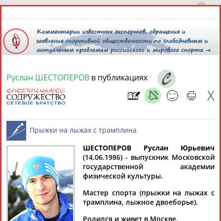
Руслан ШЕСТОПЕРОВ
в публикациях
8 августа 2026 года,
20:36
СПОРТСМЕНЫ, ТРЕНЕРЫ И СПЕЦИАЛИСТЫ
ШЕСТОПЕРОВ Руслан Юрьевич
1
персона
Расширенный поиск
Найдено:
(14.06.1986) - выпускник Московской
государственной академии
Прыжки на лыжах с трамплина
физической культуры.
Мастер спорта (прыжки на лыжах с
трамплина, лыжное двоеборье).
Руслан
Родился и живет в Москве.