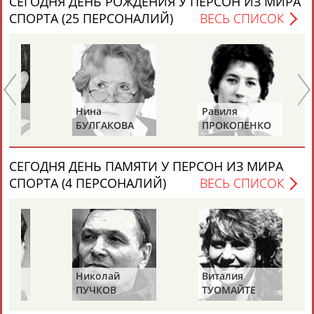
СЕГОДНЯ ДЕНЬ РОЖДЕНИЯ У ПЕРСОН ИЗ МИРА
Адресов в новостной рассылке: 996
СПОРТА (25 ПЕРСОНАЛИЙ)
ВЕСЬ СПИСОК
Подпишись
©
Стадион, 1998-2026
Разработка и поддержка ООО НАИТ «Стадион»
Нина
Равиля
Ни
БУЛГАКОВА
ПРОКОПЕНКО
Ж
(САЛИМОВА)
СЕГОДНЯ ДЕНЬ ПАМЯТИ У ПЕРСОН ИЗ МИРА
СПОРТА (4 ПЕРСОНАЛИЙ)
ВЕСЬ СПИСОК
Николай
Виталия
Ми
ПУЧКОВ
ТУОМАЙТЕ
Ш