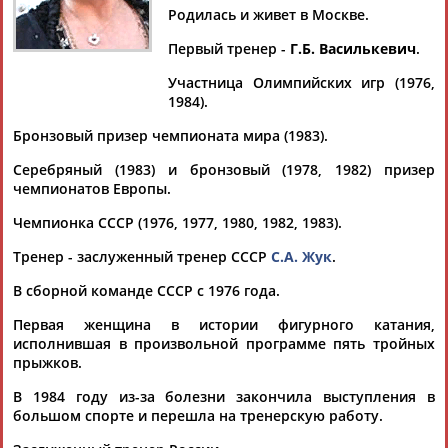
БУЯНОВА
Родилась и живет в Москве.
Первый тренер -
Г.Б. Василькевич
.
Ваш запрос: "Елена БУЯНОВА (ВОДОРЕЗОВА)"
Участница Олимпийских игр (1976,
1984).
Документы 1-5 из 5 найденных уникальных документов
Бронзовый призер чемпионата мира (1983).
Илья Авербух: Евгения Медведева не устаёт доказывать, что
пришла в фигурное катание надолго
Серебряный (1983) и бронзовый (1978, 1982) призер
...большая звезда. Очень сильно работает
Елена
Буянова
-
чемпионатов Европы.
Водорезова
. В общем, именно... ...Работал с Николаем
Чемпионка СССР (1976, 1977, 1980, 1982, 1983).
Морозовым,
Еленой
Буяновой
, а в этом сезоне он
тренируется...
Тренер - заслуженный тренер СССР
С.А. Жук
.
(Проект:
Информационное агентство СТАДИОН
)
23.03.2017
В сборной команде СССР с 1976 года.
ЧЕЛОВЕК, ОПЕРЕЖАВШИЙ ВРЕМЯ
Первая женщина в истории фигурного катания,
... Радостно, что к ним причастна
Елена
Водорезова
,
исполнившая в произвольной программе пять тройных
которую в свое время... ...у своего Учителя эстафету,
прыжков.
Водорезова
(
Буянова
), уже сама прекрасный тренер,...
(Проект:
Информационное агентство СТАДИОН
)
В 1984 году из-за болезни закончила выступления в
25.01.2017
большом спорте и перешла на тренерскую работу.
Фигуристка Аделина Сотникова стала первым лауреатом