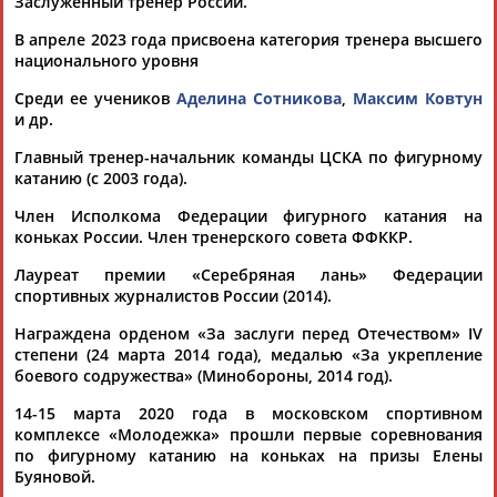
премии "Серебряная лань"-2014
Заслуженный тренер России.
...чемпионки по прыжкам с шестом
Елены
Исинбаевой на
В апреле 2023 года присвоена категория тренера высшего
мировом первенстве в... ...олимпийских соревнованиях.
национального уровня
Елена
Буянова
(
Водорезова
), наставник Аделины...
(Проект:
Информационное агентство СТАДИОН
)
Среди ее учеников
Аделина Сотникова
,
Максим Ковтун
20.02.2015
и др.
Аделине Сотниковой сняли гипс
Главный тренер-начальник команды ЦСКА по фигурному
...рассказала тренер спортсменки
Елена
Буянова
. "Гипс
катанию (с 2003 года).
сняли.... ...пока не выходит", — сообщила
Буянова
.
Водорезова
не смогла...
Член Исполкома Федерации фигурного катания на
(Проект:
Информационное агентство СТАДИОН
)
коньках России. Член тренерского совета ФФККР.
03.12.2014
Аделина Сотникова и Юля Липницкая провели совместную
Лауреат премии «Серебряная лань» Федерации
пресс-конференцию
спортивных журналистов России (2014).
... При этом тренер Сотниковой
Елена
Буянова
(которую
Награждена орденом «За заслуги перед Отечеством» IV
поклонники... ..."далеко не исчерпан".
Буянова
не
степени (24 марта 2014 года), медалью «За укрепление
исключила, что в будущем ее... ...катания наверняка помнят
боевого содружества» (Минобороны, 2014 год).
под фамилией
Водорезова
) отметила, что Аделина не...
(Проект:
Информационное агентство СТАДИОН
)
14-15 марта 2020 года в московском спортивном
22.02.2014
комплексе «Молодежка» прошли первые соревнования
по фигурному катанию на коньках на призы Елены
Буяновой.