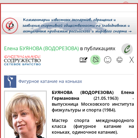
Елена БУЯНОВА (ВОДОРЕЗОВА)
в публикациях
10 августа 2026 года,
08:54
СПОРТСМЕНЫ, ТРЕНЕРЫ И СПЕЦИАЛИСТЫ
БУЯНОВА (ВОДОРЕЗОВА) Елена
1
персона
Расширенный поиск
Найдено:
Германовна
(21.05.1963) -
выпускница Московского института
Фигурное катание на коньках
физкультуры и спорта (1984).
Мастер спорта международного
класса (фигурное катание на
коньках, одиночное катание).
Елена