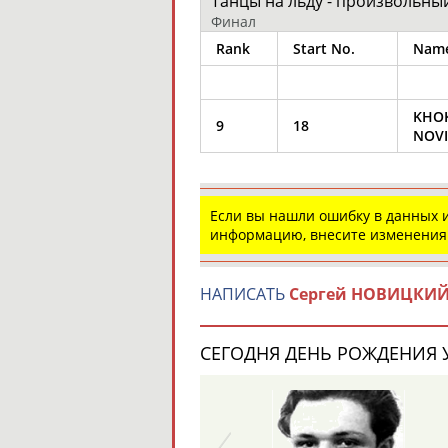
Танцы на льду - произвольны
Финал
Rank
Start No.
Nam
KHOK
9
18
NOVI
Если вы нашли ошибку в данных
информацию, внесите изменения
НАПИСАТЬ
Сергей НОВИЦКИ
СЕГОДНЯ ДЕНЬ РОЖДЕНИЯ У