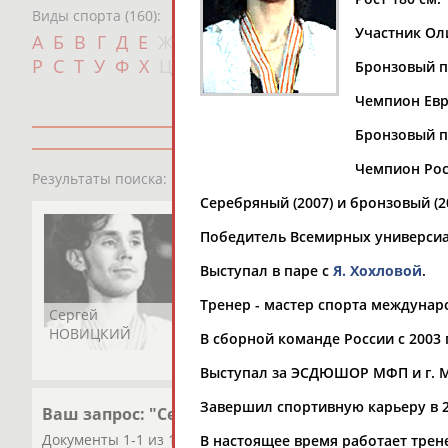
Виды спорта (160):
Участник Оли
Дат
А
Б
В
Г
Д
Е
Ж
З
И
К
Л
М
Н
О
П
с
Р
С
Т
У
Ф
Х
Ц
Ч
Ш
Щ
Э
Ю
Я
Бронзовый п
Чемпион Евр
Бронзовый п
Чемпион Росс
1
персона
Результаты поиска:
Серебряный (2007) и бронзовый (2
Победитель Всемирных универсиад 
Выступал в паре с
Я. Хохловой
.
Тренер - мастер спорта междунар
Сергей
НОВИЦКИЙ
В сборной команде России с 2003 
Выступал за ЭСДЮШОР МФП и г. М
Завершил спортивную карьеру в 2
Ваш запрос: "Сергей НОВИЦКИЙ"
Документы 1-1 из 1 найденных уникальных документов
В настоящее время работает трен