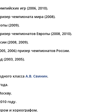
мпийских игр (2006, 2010).
а рождения
по
чч
мм
год
чч
мм
год
ризер чемпионата мира (2008).
опы (2009).
ризер чемпионатов Европы (2008, 2010).
ии (2008, 2009).
005, 2006) призер чемпионатов России.
(2003, 2005).
одного класса
А.В. Свинин
.
года.
оскву.
010 году.
ером и хореографом.