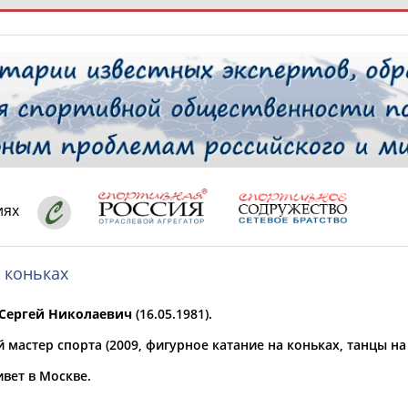
РЕСУРСНАЯ ПЛОЩАДКА
ТАБЛО АК
 специалисты
иях
 коньках
ставляет регион*
 выбран
ергей Николаевич
(16.05.1981).
* для действующих спортсменов
то рождения
мастер спорта (2009, фигурное катание на коньках, танцы на 
 выбран
вет в Москве.
ион проживания
 выбран