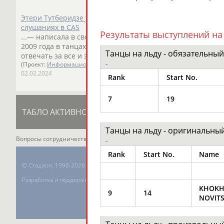
Этери Тутберидзе усомнилась в качественной защите фи
слушаниях в CAS
Результаты выступлений на
...— написала в своем Telegram-канале Рудковская.
Серге
2009 года в танцах на льду: ... ...али карьеру. Но как-то т
Танцы на льду - обязательный
отвечать за все и за всех", — приводит слова
Новицкого
-
(Проект:
Информационное агентство СТАДИОН
)
02.02.2024
Rank
Start No.
7
19
ТАБЛО АКТИВНОСТИ
ЦЕЛИ ПРОЕКТА
К
Танцы на льду - оригинальны
Вопросы сотрудничества и совместной деятельности
inform@infospor
-
Rank
Start No.
Name
©
Стадион, 1998-2026
Разработка и поддержка ООО НАИТ «Стадион»
KHOKH
9
14
NOVITS