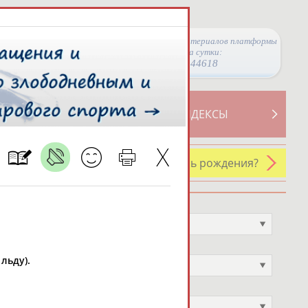
Просмотры материалов платформы
за сутки:
44618
ТИВНОСТИ
СВОДНЫЕ ИНДЕКСЫ
У кого сегодня день рождения?
Профессия
Не выбран
Спортивное звание
льду).
Не выбран
Учёное звание
Не выбран