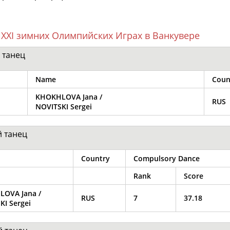
гуристки Камилы Валиевой на
 XXI зимних Олимпийских Играх в Ванкувере
й
Новицкий
, чемпион Европы
ак получается, что она должна
 танец
RT. ...
Name
Coun
KHOKHLOVA Jana
/
RUS
NOVITSKI Sergei
ОНТАКТЫ
НАШИ КНОПКИ
РЕКЛАМА
й танец
t.ru
Country
Compulsory Dance
Адресов в 
Rank
Score
Подпиши
LOVA Jana
/
RUS
7
37.18
KI Sergei