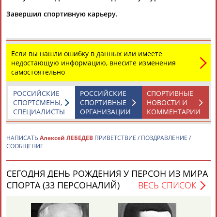
Завершил спортивную карьеру.
ТАБЛО АКТИВНОСТИ
Если вы нашли ошибку в данных или имеете
недостающую информацию, внесите изменения
самостоятельно
ЦЕЛИ ПРОЕКТА
КОНТАКТЫ
НАШИ КНОПКИ
РЕКЛАМА
РОССИЙСКИЕ
РОССИЙСКИЕ
СПОРТИВНЫЕ
СПОРТСМЕНЫ,
СПОРТИВНЫЕ
НОВОСТИ И
СПЕЦИАЛИСТЫ
ОРГАНИЗАЦИИ
КОММЕНТАРИИ
Вопросы сотрудничества и совместной деятельности
inform@infosport.ru
НАПИСАТЬ
Алексей ЛЕБЕДЕВ
ПРИВЕТСТВИЕ / ПОЗДРАВЛЕНИЕ /
СООБЩЕНИЕ
Адресов в новостной рассылке: 996
Подпишись
СЕГОДНЯ ДЕНЬ РОЖДЕНИЯ У ПЕРСОН ИЗ МИРА
СПОРТА (33 ПЕРСОНАЛИЙ)
ВЕСЬ СПИСОК
©
Стадион, 1998-2026
Разработка и поддержка ООО НАИТ «Стадион»