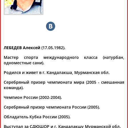
ЛЕБЕДЕВ
Ваш запрос: "Алексей ЛЕБЕДЕВ"
Документы 1-2 из 2 найденных уникальных документов
Сборная России уходит в отрыв от конкурентов в медальном
ЛЕБЕДЕВ Алексей
(17.05.1982).
зачете Европейских игр (таблица)
...четыре золотые и три бронзовые медали. Чемпионами
Мастер спорта международного класса (натурбан,
стали
Алексей
Лебедев
(вольная борьба, до 57
одноместные сани).
кг),
Алексей
...
(Проект:
Информационное агентство СТАДИОН
)
Родился и живет в г. Кандалакша, Мурманская обл.
17.06.2015
Серебряный призер чемпионата мира (2005 - смешанная
Матч между ЦСКА и "Кубанью" рассудит Игорь Низовцев
команда).
..."Кубанью". Ассистенты нижегородского арбитра -
Алексей
Лебедев
(Санкт-Петербург) и Владимир Миневич...
Чемпион России (2002-2004).
...Лапочкин (Санкт-Петербург); ассистенты судьи –
Алексей
Лебедев
(Санкт-Петербург), Владимир Миневич
Серебряный призер чемпионата России (2005).
(Смоленск);...
(Проект:
Информационное агентство СТАДИОН
)
Обладатель Кубка России (2005).
14.10.2014
Выступал за СДЮШОР и г. Кандалакшу Мурманской обл.