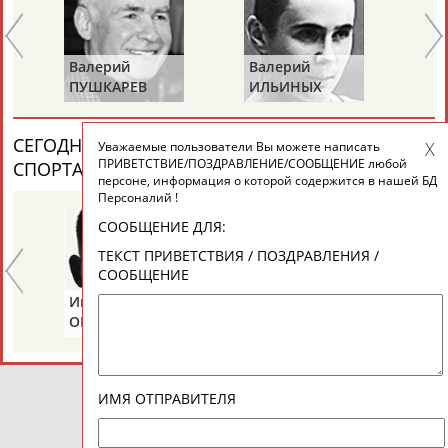
Валерий
Валерий
Ва
ПУШКАРЕВ
ИЛЬИНЫХ
ГА
СЕГОДНЯ ДЕНЬ ПАМЯТИ У ПЕРСОН ИЗ МИРА
Уважаемые пользователи Вы можете написать
ПРИВЕТСТВИЕ/ПОЗДРАВЛЕНИЕ/СООБЩЕНИЕ любой
СПОРТА (6 ПЕРСОНАЛИЙ)
ВЕСЬ СПИСОК
персоне, информация о которой содержится в нашей БД
Персоналий !
СООБЩЕНИЕ ДЛЯ:
ТЕКСТ ПРИВЕТСТВИЯ / ПОЗДРАВЛЕНИЯ /
СООБЩЕНИЕ
Иван
Борис
Ан
ОГАНОВ
ЦЫБИН
Р
ИМЯ ОТПРАВИТЕЛЯ