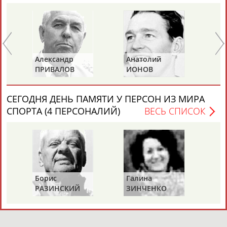
Адресов в новостной рассылке: 996
Подпишись
©
Стадион, 1998-2026
Разработка и поддержка ООО НАИТ «Стадион»
Александр
Анатолий
Ан
ПРИВАЛОВ
ИОНОВ
Ц
СЕГОДНЯ ДЕНЬ ПАМЯТИ У ПЕРСОН ИЗ МИРА
СПОРТА (4 ПЕРСОНАЛИЙ)
ВЕСЬ СПИСОК
Борис
Галина
Ах
РАЗИНСКИЙ
ЗИНЧЕНКО
АН