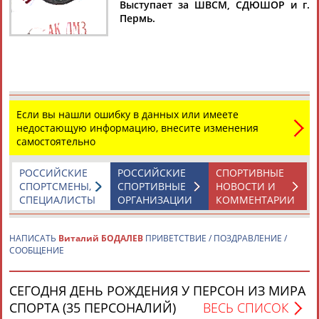
БОДАЛЕВ
Выступает за ШВСМ, СДЮШОР и г.
Пермь.
Ваш запрос: "Виталий БОДАЛЕВ"
По условиям запроса публикаций нет
Если вы нашли ошибку в данных или имеете
недостающую информацию, внесите изменения
самостоятельно
РОССИЙСКИЕ
РОССИЙСКИЕ
СПОРТИВНЫЕ
ТАБЛО АКТИВНОСТИ
СПОРТСМЕНЫ,
СПОРТИВНЫЕ
НОВОСТИ И
СПЕЦИАЛИСТЫ
ОРГАНИЗАЦИИ
КОММЕНТАРИИ
ЦЕЛИ ПРОЕКТА
КОНТАКТЫ
НАШИ КНОПКИ
РЕКЛАМА
НАПИСАТЬ
Виталий БОДАЛЕВ
ПРИВЕТСТВИЕ / ПОЗДРАВЛЕНИЕ /
СООБЩЕНИЕ
СЕГОДНЯ ДЕНЬ РОЖДЕНИЯ У ПЕРСОН ИЗ МИРА
Вопросы сотрудничества и совместной деятельности
inform@infosport.ru
СПОРТА (35 ПЕРСОНАЛИЙ)
ВЕСЬ СПИСОК