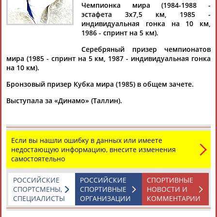
ПАРВЕ
Чемпионка мира (1984-1988 -
эстафета 3х7,5 км, 1985 -
индивидуальная гонка на 10 км,
1986 - спринт на 5 км).
Ваш запрос: "Кая ПАРВЕ"
Серебряный призер чемпионатов
По условиям запроса публикаций нет
мира (1985 - спринт на 5 км, 1987 - индивидуальная гонка
на 10 км).
Бронзовый призер Кубка мира (1985) в общем зачете.
Выступала за «Динамо» (Таллин).
ТАБЛО АКТИВНОСТИ
Если вы нашли ошибку в данных или имеете
недостающую информацию, внесите изменения
ЦЕЛИ ПРОЕКТА
КОНТАКТЫ
НАШИ КНОПКИ
РЕКЛАМА
самостоятельно
РОССИЙСКИЕ
РОССИЙСКИЕ
СПОРТИВНЫЕ
СПОРТСМЕНЫ,
СПОРТИВНЫЕ
НОВОСТИ И
СПЕЦИАЛИСТЫ
ОРГАНИЗАЦИИ
КОММЕНТАРИИ
Вопросы сотрудничества и совместной деятельности
inform@infosport.ru