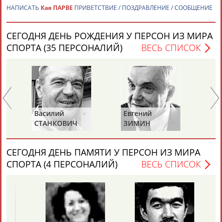
Адресов в новостной рассылке: 996
НАПИСАТЬ
Кая ПАРВЕ
ПРИВЕТСТВИЕ / ПОЗДРАВЛЕНИЕ / СООБЩЕНИЕ
Подпишись
СЕГОДНЯ ДЕНЬ РОЖДЕНИЯ У ПЕРСОН ИЗ МИРА
©
Стадион, 1998-2026
СПОРТА (35 ПЕРСОНАЛИЙ)
ВЕСЬ СПИСОК
Разработка и поддержка ООО НАИТ «Стадион»
Василий
Евгений
Ни
СТАНКОВИЧ
ЗИМИН
А
СЕГОДНЯ ДЕНЬ ПАМЯТИ У ПЕРСОН ИЗ МИРА
СПОРТА (4 ПЕРСОНАЛИЙ)
ВЕСЬ СПИСОК