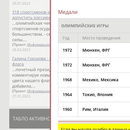
29.07.2023
Медали
318 спортсменов осудили решение Международной федер
допустить россиян к соревнованиям
...олимпийская чемпионка, глава Российского союза спо
ОЛИМПИЙСКИЕ ИГРЫ
спортсменов осудили решение... ...ее принципам - реше
большинством, - сказала
Горохова
. - Так что это письмо
Год
Место проведения
силы,...
(Проект:
Информационное агентство СТАДИОН
)
1972
Мюнхен, ФРГ
28.03.2023
Галина Горохова : Российские спортсмены не должны уча
флага
1972
Мюнхен, ФРГ
...почетный президент Российского союза спортсменов (
комментируя новые рекомендации Международного... ...
1968
Мехико, Мексика
цвета нашего флага", - сказала
Горохова
, отвечая на воп
добавила,...
(Проект:
Информационное агентство СТАДИОН
)
1964
Токио, Япония
27.01.2023
1960
Рим, Италия
ТАБЛО АКТИВНОСТИ
ЦЕЛИ ПРОЕКТА
К
Если вы нашли ошибку в данных