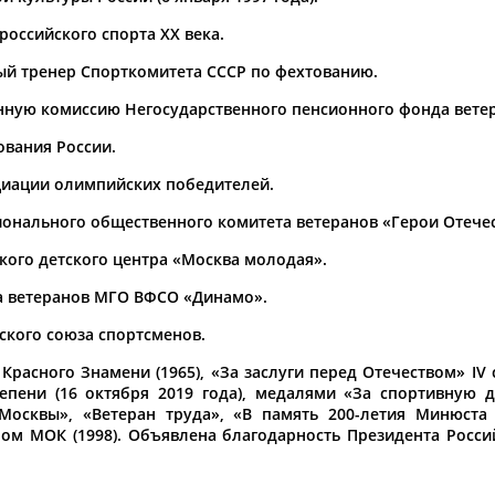
оссийского спорта ХХ века.
1
2
3
4
нный тренер Спорткомитета СССР по фехтованию.
В Москве прошло чествование
нную комиссию Негосударственного пенсионного фонда ветер
ехтованию
Галина
Горохова
.
...Олимпийская чемпионка по
обще денег тогда не было", -
а также олимпийские чемпионы
вания России.
тная олимпийская...
(Проект:
Информационное агентств
05.10.2022
иации олимпийских победителей.
2 сентября в Москве стартует
онального общественного комитета ветеранов «Герои Отечес
ская чемпионка по фехтованию
спортсменов
...участниками станут трехкр
ого детского центра «Москва молодая».
ртсменов
Галина
Евгеньевна
(фехтование), двукратные Оли
 женской сборной СССР по
(Проект:
Информационное агентств
та ветеранов МГО ВФСО «Динамо».
31.08.2022
тые медали в командном
йского союза спортсменов.
Михаил Шлаен: НЕ ПОЛУЧИТС
...для нее блокадном Ленингр
асного Знамени (1965), «За заслуги перед Отечеством» IV с
единственная, кто жива из наш
тепени (16 октября 2019 года), медалями «За спортивную д
оссии нужно выходить из МОК
и Валерий Брумель,
Галина
Го
 Москвы», «Ветеран труда», «В память 200-летия Минюста 
пионка
Галина
Горохова
,
Леднев,...
 МОК (1998). Объявлена благодарность Президента Россий
 влезает в дела федерации, мне
(Проект:
Информационное агентств
21.07.2022
вки от участников,...