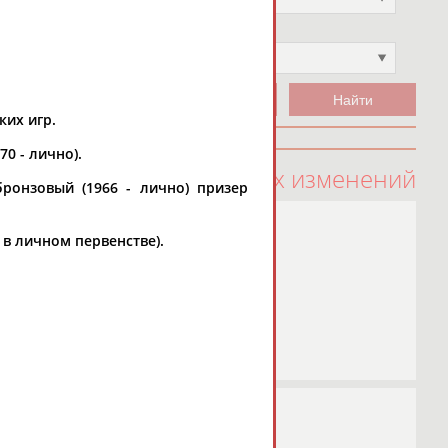
Чемпион
Не выбран
ких игр.
70 - лично).
100 последних изменений
бронзовый (1966 - лично) призер
- в личном первенстве).