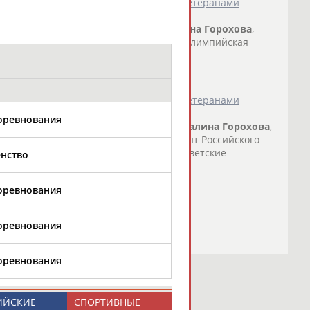
цин провёл традиционную встречу с ветеранами
пийская чемпионка по фехтованию
Галина
Горохова
,
нка по... ...года в Сочи. Трёхкратная олимпийская
казала: "Сегодняшняя встреча – дань...
о СТАДИОН
)
цин провёл традиционную встречу с ветеранами
соревнования
лимпийская чемпионка по фехтованию
Галина
Горохова
,
тболу Иван... ...фехтованию, президент Российского
рохова
напомнила о том, что многие советские
енство
о СТАДИОН
)
соревнования
соревнования
соревнования
ИЙСКИЕ
СПОРТИВНЫЕ