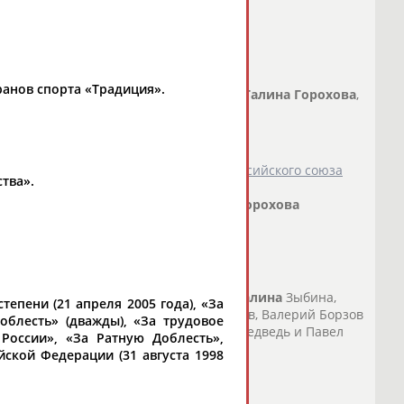
 ветеранов - олимпийцев
анов спорта «Традиция».
 фехтованию, Почетный президент РСС
Галина
Горохова
,
 и призеры разных...
о СТАДИОН
)
 автопробег, посвященный 30-летию Российского союза
тва».
атная Олимпийская чемпионка
Галина
Горохова
мпийские чемпионы...
о СТАДИОН
)
Я, ГОСПОДА
аде девчонкой-школьницей трудилась
Галина
Зыбина,
тепени (21 апреля 2005 года), «За
их самых первых... ...Куц и Юрий Власов, Валерий Борзов
облесть» (дважды), «За трудовое
рохова
и Григорий Крисс, Александр Медведь и Павел
России», «За Ратную Доблесть»,
ской Федерации (31 августа 1998
о СТАДИОН
)