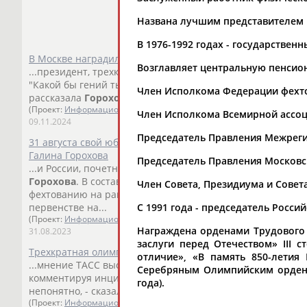
Названа лучшим представителем р
В 1976-1992 годах - государстве
В Москве наградили олимпийцев прошлых лет
Возглавляет центральную пенсио
...президент, трехкратная олимпийская чемпионка по ф
"Какой бы гений ты ни был, на какой бы... ...хотя у нас во
Член Исполкома Федерации фехто
рассказала
Горохова
. Лауреатами наград стали шестикра
(Проект:
Информационное агентство СТАДИОН
)
Член Исполкома Всемирной ассоц
09.11.2024
Председатель Правления Межреги
31 августа свой юбилей празднует трехкратная олимпий
Галина Горохова
Председатель Правления Московск
...и России, почетный президент Российского союза спо
Горохова
. В составе женской сборной СССР... ...составе
Член Совета, Президиума и Сове
фехтованию на рапире
Галина
Горохова
завоевала золо
С 1991 года - председатель Росси
первенстве на...
(Проект:
Информационное агентство СТАДИОН
)
Награждена орденами Трудового Кр
31.08.2023
заслуги перед Отечеством» III с
Трехкратная олимпийская чемпионка Галина Горохова: Р
отличие», «В память 850-летия
...мнение ТАСС высказала трехкратная олимпийская чем
Серебряным Олимпийским орденом
комментируя инцидент между украинкой Ольгой... ...МОК
года).
непонятно, - сказала
Горохова
. - Их дело - принимать зая
(Проект:
Информационное агентство СТАДИОН
)