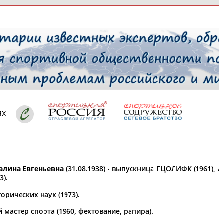
РЕСУРСНАЯ ПЛОЩАДКА
ТАБЛО АК
 специалисты
ях
ставляет регион*
 выбран
алина Евгеньевна
(31.08.1938) - выпускница ГЦОЛИФК (1961)
* для действующих спортсменов
то рождения
3).
 выбран
орических наук (1973).
ион проживания
мастер спорта (1960, фехтование, рапира).
 выбран