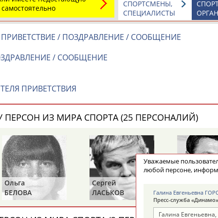
СПОРТСМЕНЫ,
СПОР
t.ru
 самостоятельно
СПЕЦИАЛИСТЫ
ОРГА
Адресов в 
ПРИВЕТСТВИЕ / ПОЗДРАВЛЕНИЕ / СООБЩЕНИЕ
Подпиши
ОЗДРАВЛЕНИЕ / СООБЩЕНИЕ
ТЕЛЯ ПРИВЕТСТВИЯ
 ПЕРСОН ИЗ МИРА СПОРТА (25 ПЕРСОНАЛИЙ)
Уважаемые пользоват
любой персоне, информ
Ольга
Сергей
Игорь
БЕЛОВА
ЛАСЬКОВ
СИДОРКЕВ
Галина Евгеньевна ГО
Пресс-служба «Динамо
Галина Евгеньевна,