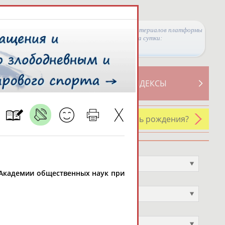
Просмотры материалов платформы
за сутки:
ТИВНОСТИ
СВОДНЫЕ ИНДЕКСЫ
У кого сегодня день рождения?
Профессия
Не выбран
, Академии общественных наук при
Спортивное звание
Не выбран
Учёное звание
Не выбран