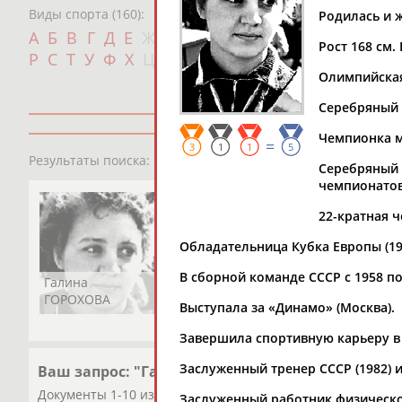
Виды спорта (160):
Родилась и ж
Дат
А
Б
В
Г
Д
Е
Ж
З
И
К
Л
М
Н
О
П
Рост 168 см. 
с
Р
С
Т
У
Ф
Х
Ц
Ч
Ш
Щ
Э
Ю
Я
Олимпийская 
Серебряный (
Чемпионка мир
=
3
1
1
5
1
персона
Результаты поиска:
Серебряный 
чемпионатов
22-кратная ч
Обладательница Кубка Европы (1966
В сборной команде СССР с 1958 по
Галина
ГОРОХОВА
Выступала за «Динамо» (Москва).
Завершила спортивную карьеру в 
Заслуженный тренер СССР (1982) и 
Ваш запрос: "Галина ГОРОХОВА"
Документы 1-10 из 34 найденных уникальных документов
Заслуженный работник физической