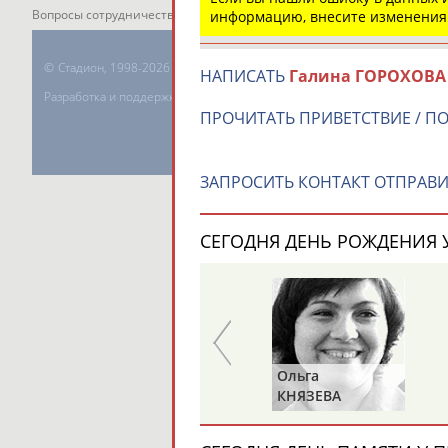
Вопросы сотрудничества и совместной деятельности
inform@infospor
информацию, внесите изменения
©
Стадион, 1998-2026
НАПИСАТЬ
Галина ГОРОХОВА
Разработка и поддержка ООО НАИТ «Стадион»
ПРОЧИТАТЬ ПРИВЕТСТВИЕ / П
ЗАПРОСИТЬ КОНТАКТ ОТПРАВИ
СЕГОДНЯ ДЕНЬ РОЖДЕНИЯ У
Зураб
Ольга
САКАНДЕЛИДЗЕ
КНЯЗЕВА