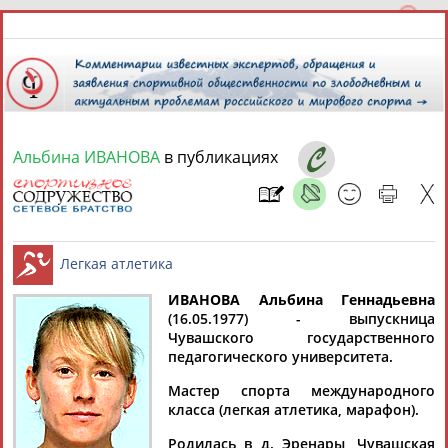
Альбина ИВАНОВА
в публикациях
7 августа 2026 года,
14:17
СПОРТСМЕНЫ, ТРЕНЕРЫ И СПЕЦИАЛИСТЫ
ИВАНОВА Альбина Геннадьевна
2
персоны
Расширенный поиск
Найдено:
(16.05.1977) - выпускница
Чувашского государственного
Легкая атлетика
педагогического университета.
Мастер спорта международного
класса (легкая атлетика, марафон).
Альбина
Альбина
Родилась в д. Эренары, Чувашская