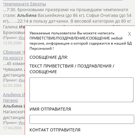
Чемпионате Европы
...7:30. Бронзовыми призерами на прошедшем чемпионате
стали:
Альбина
Васькейкина (до 86 кг), Софья Очигава (до 54
кг),... ...22:14 в пользу датчанки. В весовой категории до 80 кг
Галина
Иванова
проиграла Беате Малек со счетом 7:30.
Бронзовыми...
Уважаемые пользователи Вы можете написать
(Проект:
Информационное агентство СТАДИОН
)
ПРИВЕТСТВИЕ/ПОЗДРАВЛЕНИЕ/СООБЩЕНИЕ любой
12.09.2006
персоне, информация о которой содержится в нашей БД
Персоналий !
Сборная Чувашии выиграла чемпионат и первенство России
СООБЩЕНИЕ ДЛЯ:
по кроссу
...45 команд со всей страны. Как сообщили в Минспорта
ТЕКСТ ПРИВЕТСТВИЯ / ПОЗДРАВЛЕНИЯ /
Чувашии,
Альбина
Иванова
завоевала "серебро" на
СООБЩЕНИЕ
дистанции 6 км в личном...
(Проект:
Информационное агентство СТАДИОН
)
02.05.2006
Альбина Иванова - победительница восьмого марафона в
Нагано
Альбина
Иванова
защитила титул победительницы
ИМЯ ОТПРАВИТЕЛЯ
Наганского марафона. Лидируя уже после 30-го километра
дистанции (1:46:56), она...
(Проект:
Информационное агентство СТАДИОН
)
17.04.2006
КОНТАКТ ОТПРАВИТЕЛЯ