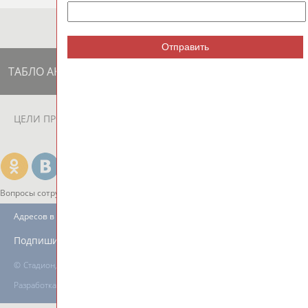
Отправить
ТАБЛО АКТИВНОСТИ
ЦЕЛИ ПРОЕКТА
КОНТАКТЫ
НАШИ КНОПКИ
РЕКЛАМА
Вопросы сотрудничества и совместной деятельности
inform@infosport.ru
Адресов в новостной рассылке: 996
Подпишись
©
Стадион, 1998-2026
Разработка и поддержка ООО НАИТ «Стадион»