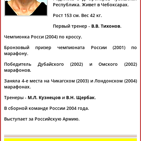
ИВАНОВА
МАЙОРОВА
Республика. Живет в Чебоксарах.
Рост 153 см. Вес 42 кг.
Ваш запрос: "Альбина ИВАНОВА"
Первый тренер -
В.В. Тихонов
.
Документы 1-10 из 18 найденных уникальных документов
Чемпионка Росси (2004) по кроссу.
1
2
Бронзовый призер чемпионата России (2001) по
марафону.
Бокс. Чемпионат России 2020. Женщины. Ульяновск. День 6.
Победитель Дубайского (2002) и Омского (2002)
Полуфиналы (прямая видеотрансляция)
марафонов.
... 13-107 Сандакова Дарима Московская-Бурятия -
Молдажанова
Альбина
Тюменская 14-108 Головченко
Заняла 4-е места на Чикагском (2003) и Лондонском (2004)
Галина Москва -... ... 18-112 Уракова Мария Ульяновская-
марафонах.
Чукотский -
Иванова
Анна Москва Весовая категория 81+ кг
Тренеры -
М.Л. Кузнецов
и
В.Н. Щербак
.
19-113...
(Проект:
Информационное агентство СТАДИОН
)
В сборной команде России 2004 года.
30.10.2020
Итоги VII Московского открытого турнира по художественной
Выступает за Российскую Армию.
гимнастике "Пируэт"
...ЦСП – 2007 – 2008 г.р. (Бажутина Анна,
Иванова
Альбина
,
Абросимова Ирина, Зубарева Виктория, Разворотнева...