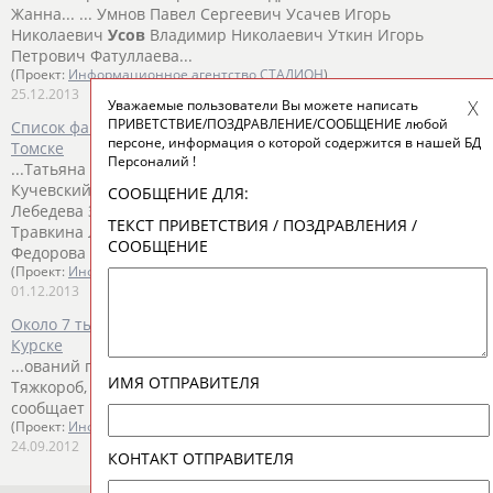
Жанна... ... Умнов Павел Сергеевич Усачев Игорь
Николаевич
Усов
Владимир Николаевич Уткин Игорь
Петрович Фатуллаева...
(Проект:
Информационное агентство СТАДИОН
)
25.12.2013
Уважаемые пользователи Вы можете написать
ПРИВЕТСТВИЕ/ПОЗДРАВЛЕНИЕ/СООБЩЕНИЕ любой
Список факелоносцев эстафеты олимпийского огня в
персоне, информация о которой содержится в нашей БД
Томске
Персоналий !
...Татьяна Ивановна Курченко Анастасия Юрьевна
Кучевский
Роман
Викторович Лапина Наталья Сергеевна
СООБЩЕНИЕ ДЛЯ:
Лебедева Зоя... ... Томилова Марина Владимировна
ТЕКСТ ПРИВЕТСТВИЯ / ПОЗДРАВЛЕНИЯ /
Травкина Людмила Федоровна
Усов
Леонтий Андреевич
СООБЩЕНИЕ
Федорова Анастасия Витальевна ...
(Проект:
Информационное агентство СТАДИОН
)
01.12.2013
Около 7 тысяч спортсменов участвуют в "Кроссе нации" в
Курске
...ований по легкой атлетике Кристина Халеева, Игорь
ИМЯ ОТПРАВИТЕЛЯ
Тяжкороб, Лариса Клейменова, Юлия Русанова,
Роман
Усов
,
сообщает ИТАР-ТАСС....
(Проект:
Информационное агентство СТАДИОН
)
24.09.2012
КОНТАКТ ОТПРАВИТЕЛЯ