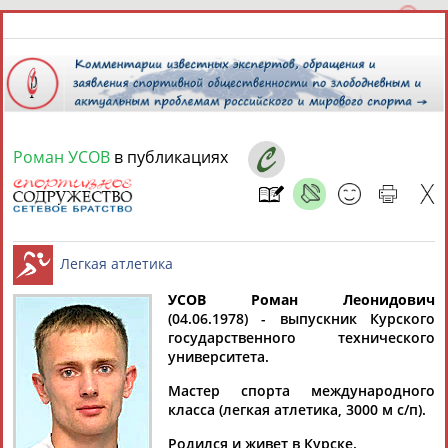
Роман УСОВ
в публикациях
7 августа 2026 года,
16:54
СПОРТСМЕНЫ, ТРЕНЕРЫ И СПЕЦИАЛИСТЫ
УСОВ Роман Леонидович
2
персоны
Расширенный поиск
Найдено:
(04.06.1978) - выпускник Курского
государственного технического
Легкая атлетика
университета.
Мастер спорта международного
класса (легкая атлетика, 3000 м с/п).
Роман
Роман
Родился и живет в Курске.