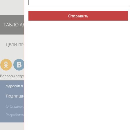
Отправить
ТАБЛО АКТИВНОСТИ
ЦЕЛИ ПРОЕКТА
КОНТАКТЫ
НАШИ КНОПКИ
РЕКЛАМА
Вопросы сотрудничества и совместной деятельности
inform@infosport.ru
Адресов в новостной рассылке: 996
Подпишись
©
Стадион, 1998-2026
Разработка и поддержка ООО НАИТ «Стадион»