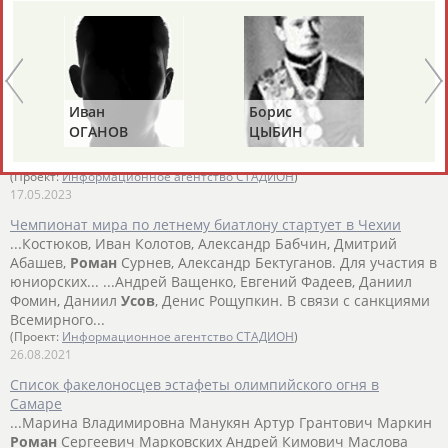
18.04.2024
Хоккейная сборная "Россия 25" завершила турне победой
над командой Белоруссии в Минске
...Ее главным тренером является наставник петербургского
СКА
Роман
Ротенберг. Сборная Белоруссии провела пятый
Иван
Борис
Ан
матч под... ...(59). У проигравших отличились Андрей
ОГАНОВ
ЦЫБИН
Р
Белевич (30), Илья
Усов
(47). Российская команда состоит из
игроков, средний...
(Проект:
Информационное агентство СТАДИОН
)
17.05.2023
Чемпионат мира по летнему биатлону стартует в Чехии
...Костюков, Иван Колотов, Александр Бабчин, Дмитрий
Абашев,
Роман
Сурнев, Александр Бектуганов. Для участия в
юниорских... ...Андрей Ващенко, Евгений Фадеев, Даниил
Фомин, Даниил
Усов
, Денис Рощупкин. В связи с санкциями
Всемирного...
(Проект:
Информационное агентство СТАДИОН
)
26.08.2021
Список факелоносцев эстафеты олимпийского огня в
Самаре
...Марина Владимировна Манукян Артур Грантович Маркин
Роман
Сергеевич Марковских Андрей Кимович Маслова