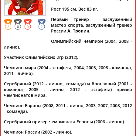
МОИСЕЕВ
Рост 195 см. Вес 83 кг.
Первый тренер - заслуженный
Ваш запрос: "Андрей МОИСЕЕВ"
мастер спорта, заслуженный тренер
=
2
0
0
2
Документы 1-10 из 45 найденных уникальных документов
России
А. Тропин
.
Олимпийский чемпион (2004, 2008 -
1
2
3
4
5
лично).
Участник Олимпийских игр (2012).
В Москве наградили олимпийцев прошлых лет
...лыжники Сергей Фокичев и Любовь Егорова, конькобежец
Чемпион мира (2004 - эстафета, 2004, 2005, 2008 - команда,
Александр Голубев, тренер Александр Грушин, легкоатлетка
2011 - лично).
Татьяна... ...Грушин, легкоатлетка Татьяна Лебедева,
пятиборец
Андрей
Моисеев
, тренер сборной России по
Серебряный (2012 - лично, команда) и бронзовый (2001 -
синхронному плаванию Татьяна...
команда, 2005 - лично, 2012 - эстафета) призер
(Проект:
Информационное агентство СТАДИОН
)
чемпионатов мира.
09.11.2024
Чемпион Европы (2008, 2011 - лично, 2003, 2007, 2008, 2012
Утвержден обновленный состав комиссии спортсменов
- команда).
ОКР
...Стефания Елфутина, Елена Исинбаева, Анастасия
Серебряный призер чемпионата Европы (2006 - лично).
Максимова,
Андрей
Моисеев
, Светлана Ромашина, Евгений
Рылов, Дарья...
Чемпион России (2002 - лично).
(Проект:
Информационное агентство СТАДИОН
)