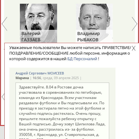
Валерий
Владимир
Ал
ГАЗЗАЕВ
РЫБАКОВ
Д
Уважаемые пользователи Вы можете написать ПРИВЕТСТВИЕ/
ПОЗДРАВЛЕНИЕ/СООБЩЕНИЕ любой персоне, информация о
СЕГОДНЯ ДЕНЬ ПАМЯТИ У ПЕРСОН ИЗ МИРА
которой содержится в нашей
БД Персоналий
!
СПОРТА (6 ПЕРСОНАЛИЙ)
ВЕСЬ СПИСОК
Андрей Сергеевич МОИСЕЕВ
Марина
|
16:56
, среда, 09 апреля 2025 |
Здравствуйте. 8.04 в Ростове дочка
участвовала в соревнованиях по пятиборью,
команда из Краснодара. Всем участникам
раздавали футболки и Вы подписывали их. По
Анатолий
Александр
Ге
приезду я застирала пятно на этой футболке и
РАХЛИН
ЯГУБКИН
ТУ
случайно подпись растеклась. Очень прошу,
пришлите пожалуйста ребенку открытку с
Вашей подписью. Дочку зовут Шипилова Лада,
она очень расстроилась из- за футболки.
350058, г. Краснодар, ул. Ставропольская, д.