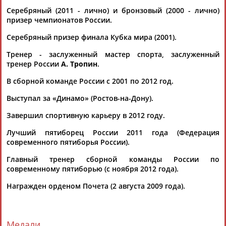
04.05.2022
Серебряный (2011 - лично) и бронзовый (2000 - лично)
призер чемпионатов России.
Главным тренером сборной России по современному
пятиборью назначен Андрей Макушин
Серебряный призер финала Кубка мира (2001).
...команду с 2013 года двукратный олимпийский чемпион
Андрей
Моисеев
занял должность спортивного директора
Тренер - заслуженный мастер спорта, заслуженный
ФСПР, а...
тренер России
А. Тропин
.
(Проект:
Информационное агентство СТАДИОН
)
24.01.2022
В сборной команде России с 2001 по 2012 год.
Софья Великая переизбрана на пост председателя комиссии
Выступал за «Динамо» (Ростов-на-Дону).
спортсменов ОКР
...и главный тренер сборной России по современному
Завершил спортивную карьеру в 2012 году.
пятиборью
Андрей
Моисеев
, семикратная олимпийская
Лучший пятиборец России 2011 года (Федерация
чемпионка по...
современного пятиборья России).
(Проект:
Информационное агентство СТАДИОН
)
21.12.2021
Главный тренер сборной команды России по
Итоги заседания Исполкома Олимпийского комитета
современному пятиборью (с ноября 2012 года).
России
...катание), Анастасия Максимова (художественная
Награжден орденом Почета (2 августа 2009 года).
гимнастика),
Андрей
Моисеев
(современное пятиборье),
Алия Мустафина...
(Проект:
Информационное агентство СТАДИОН
)
25.11.2021
Медали