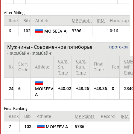
After Riding
ЦЕЛИ ПРОЕКТА
КОНТАКТЫ
НАШИ КНОПКИ
РЕКЛАМА
Rank
Bib
Athlete
MP Points
IRM
Handicap
6
102
3396
0:16
MOISEEV A
Мужчины - Современное пятиборье
протокол
Вопросы сотрудничества и совместной деятельности
inform@infosport.ru
- (Комбайн)
(Комбайн)
Адресов в новостной рассылке: 996
Cum.
Cum.
COM
Start
Final
Rk
Athlete
Sh.
Run.
Pen
MP
Подпишись
Order
Time
Time
Time
Poin
©
Стадион, 1998-2026
24
6
+40.02
+48.26
+48.36
0
2340
MOISEEV
Разработка и поддержка ООО НАИТ «Стадион»
A
Final Ranking
Rank
Bib
Athlete
MP Points
Record
IRM
7
102
5736
MOISEEV A