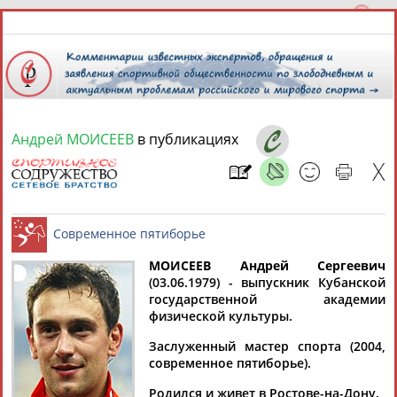
Андрей МОИСЕЕВ
в публикациях
7 августа 2026 года,
04:47
СПОРТСМЕНЫ, ТРЕНЕРЫ И СПЕЦИАЛИСТЫ
МОИСЕЕВ Андрей Сергеевич
1
персона
Расширенный поиск
Найдено:
(03.06.1979) - выпускник Кубанской
государственной академии
Современное пятиборье
физической культуры.
Заслуженный мастер спорта (2004,
современное пятиборье).
Андрей
Родился и живет в Ростове-на-Дону.