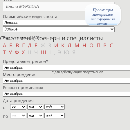
Просмотры
материалов
Олимпийские виды спорта
платформы за
сутки:
Спортсмены, тренеры и специалисты
Виды спорта (160):
А
Б
В
Г
Д
Е
Ж
З
И
К
Л
М
Н
О
П
Р
С
Т
У
Ф
Х
Ц
Ч
Ш
Щ
Э
Ю
Я
Представляет регион*
* для действующих спортсменов
Место рождения
Регион проживания
Дата рождения
с
по