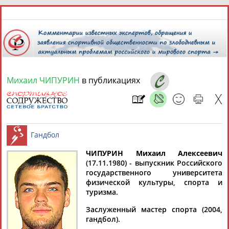
10 августа 2026 года,
06:51
СПОРТСМЕНЫ, ТРЕНЕРЫ И СПЕЦИАЛИСТЫ
Михаил ЧИПУРИН
в публикациях
1
персона
Расширенный поиск
Найдено:
ЧИПУРИН Михаил Алексеевич
(17.11.1980) - выпускник Российского
государственного университета
Михаил
Гандбол
физической культуры, спорта и
ЧИПУРИН
туризма.
Заслуженный мастер спорта (2004,
гандбол).
Ваш запрос: "Михаил ЧИПУРИН"