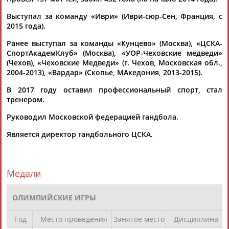
начинает плей-офф чемпионата мира
Выступал за команду «Иври» (Иври-сюр-Сен, Франция, с
...Горбок был удален за удар соперника, а Егор Евдокимов и
2015 года).
Михаил
Чипурин
, заработав по три двухминутных
удаления, во...
Ранее выступал за команды «Кунцево» (Москва), «ЦСКА-
(Проект:
Информационное агентство СТАДИОН
)
СпортАкадемКлуб» (Москва), «УОР-Чеховские медведи»
21.01.2017
(Чехов), «Чеховские Медведи» (г. Чехов, Московская обл.,
Владимир Максимов: Ничего страшного не произошло. Игра
2004-2013), «Вардар» (Скопье, МАкедония, 2013-2015).
с поляками будет краеугольным камнем
В 2017 году оставил профессиональный спорт, стал
...и норвежцы легко с этим разбирались. Удачно стали
тренером.
атаковать
Михаил
Чипурин
, Сергей Горбок.... Был момент,
когда наш гол не...
Руководил Московской федерацией гандбола.
(Проект:
Информационное агентство СТАДИОН
)
15.01.2017
Является директор гандбольного ЦСКА.
Что сказали тренер и гандболисты сборной России после
поражения от команды Норвегии на ЧМ-2017
...итоге нам не удалось добиться желаемого результата.
Медали
Михаил
Чипурин
, линейный сборной России: - Мы
сражались со...
(Проект:
Информационное агентство СТАДИОН
)
ОЛИМПИЙСКИЕ ИГРЫ
15.01.2017
Гандболисты сборной России разгромили Латвию на "Кубке
Год
Место проведения
Занятое место
Дисциплина
Рижской думы"