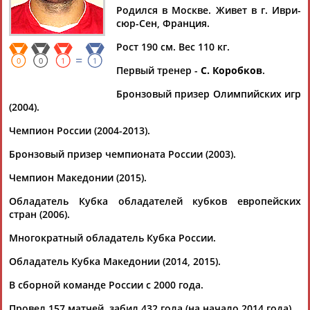
Родился в Москве. Живет в г. Иври-
Документы 1-8 из 8 найденных уникальных документов
сюр-Сен, Франция.
Людмила Бодниева назначена на пост главного тренера
Рост 190 см. Вес 110 кг.
женского гандбольного клуба ЦСКА
=
0
0
1
1
...на который мы рассчитывали, - заявил директор ЦСКА
Первый тренер -
С. Коробков
.
Михаил
Чипурин
. - Также болезненным оказалось и
Бронзовый призер Олимпийских игр
поражение в...
(2004).
(Проект:
Информационное агентство СТАДИОН
)
05.02.2025
Чемпион России (2004-2013).
Дмитрий Торгованов назвал состав на отборочный матч
ЧЕ-2018 по гандболу со Словакией
Бронзовый призер чемпионата России (2003).
...Глеб Калараш, Лев Целищев (оба – "Мотор"),
Михаил
Чемпион Македонии (2015).
Чипурин
("Иври"), Денис Васильев...
(Проект:
Информационное агентство СТАДИОН
)
Обладатель Кубка обладателей кубков европейских
13.06.2017
стран (2006).
ЧМ-2017 по гандболу. Франция. Мужчины. 11-29 января
2017 года. Результаты и видео
Многократный обладатель Кубка России.
...медведи"), Глеб Калараш ("Мотор", Украина),
Михаил
Обладатель Кубка Македонии (2014, 2015).
Чипурин
("Иври", Франция); Правые крайние...
(Проект:
Информационное агентство СТАДИОН
)
В сборной команде России с 2000 года.
29.01.2017
Провел 157 матчей, забил 432 гола (на начало 2014 года).
Поквитаться со Словенией - сборная России по гандболу