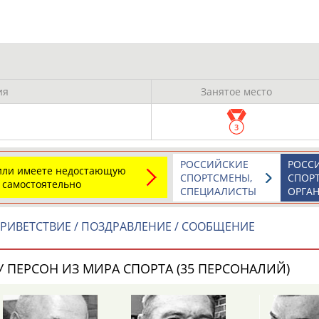
му поло
талий
Юрчик
и Павел
ия
Занятое место
3
ОНТАКТЫ
НАШИ КНОПКИ
РЕКЛАМА
РОССИЙСКИЕ
РОСС
 или имеете недостающую
t.ru
СПОРТСМЕНЫ,
СПОР
 самостоятельно
СПЕЦИАЛИСТЫ
ОРГА
Адресов в 
РИВЕТСТВИЕ / ПОЗДРАВЛЕНИЕ / СООБЩЕНИЕ
Подпиши
 ПЕРСОН ИЗ МИРА СПОРТА (35 ПЕРСОНАЛИЙ)