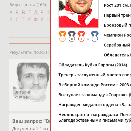
Виды спорта (160):
Рост 201 см. 
Дат
А
Б
В
Г
Д
Е
Ж
З
И
К
Л
М
Н
О
П
Первый трен
с
Р
С
Т
У
Ф
Х
Ц
Ч
Ш
Щ
Э
Ю
Я
Бронзовый п
Чемпион Росс
=
0
0
1
1
Серебряный (
1
персона
Результаты поиска:
Обладатель Ку
Обладатель Кубка Европы (2014).
Тренер - заслуженный мастер спо
В сборной команде России с 2003 
Виталий
Выступает за команду «Спартак» (В
ЮРЧИК
Награжден медалью ордена «За засл
Неоднократно награждался Поче
Благодарственными письмами губ
Ваш запрос: "Виталий ЮРЧИК"
Документы 1-1 из 1 найденных уникальных документов