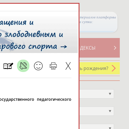
Просмотры материалов платформы
за сутки:
ТИВНОСТИ
СВОДНЫЕ ИНДЕКСЫ
У кого сегодня день рождения?
Профессия
Не выбран
государственного педагогического
Спортивное звание
Не выбран
Учёное звание
Не выбран