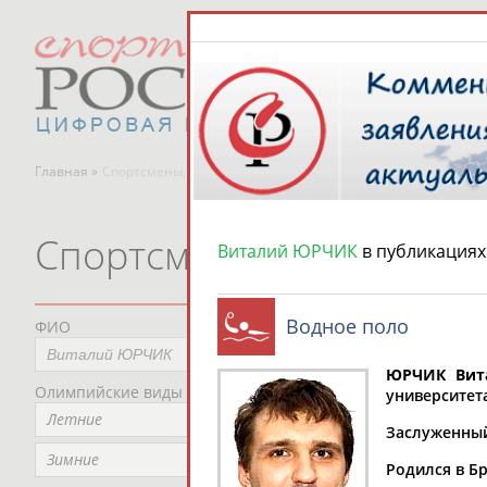
Главная »
Спортсмены, тренеры и специалисты
Спортсмены, тренеры и
Виталий ЮРЧИК
в публикациях
Водное поло
ФИО
Пред
Не
ЮРЧИК Вита
Олимпийские виды спорта
Мес
университет
Летние
Не
Заслуженный
Рег
Зимние
Родился в Бр
Не