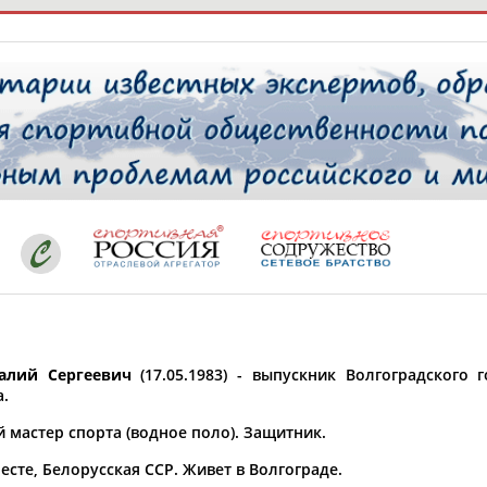
РЕСУРСНАЯ ПЛОЩАДКА
ТАБЛО АК
 специалисты
ставляет регион*
 выбран
лий Сергеевич
(17.05.1983) - выпускник Волгоградского 
* для действующих спортсменов
то рождения
а.
 выбран
 мастер спорта (водное поло). Защитник.
ион проживания
есте, Белорусская ССР. Живет в Волгограде.
 выбран